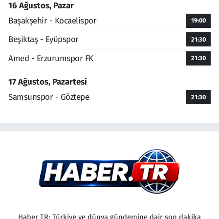
16 Ağustos, Pazar
Başakşehir - Kocaelispor
19:00
Beşiktaş - Eyüpspor
21:30
Amed - Erzurumspor FK
21:30
17 Ağustos, Pazartesi
Samsunspor - Göztepe
21:30
Haber TR; Türkiye ve dünya gündemine dair son dakika