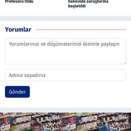
Profesörü Oldu
hakkında soruşturma
başlatıldı
Yorumlar
Gönder