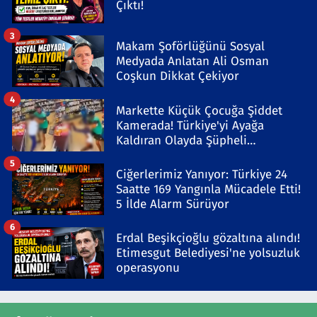
Çıktı!
3
Makam Şoförlüğünü Sosyal
Medyada Anlatan Ali Osman
Coşkun Dikkat Çekiyor
4
Markette Küçük Çocuğa Şiddet
Kamerada! Türkiye'yi Ayağa
Kaldıran Olayda Şüpheli
Gözaltında
5
Ciğerlerimiz Yanıyor: Türkiye 24
Saatte 169 Yangınla Mücadele Etti!
5 İlde Alarm Sürüyor
6
Erdal Beşikçioğlu gözaltına alındı!
Etimesgut Belediyesi'ne yolsuzluk
operasyonu