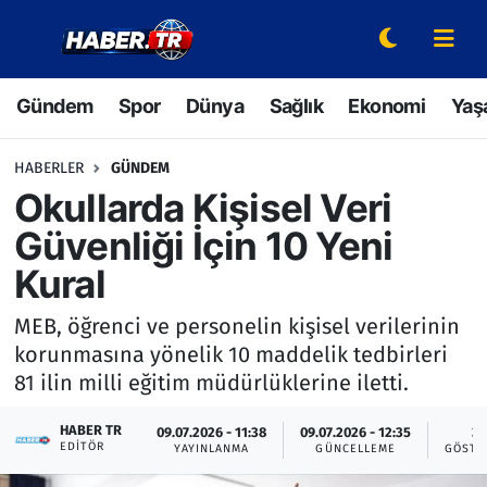
Gündem
Hava Durumu
Gündem
Spor
Dünya
Sağlık
Ekonomi
Yaş
Spor
Trafik Durumu
HABERLER
GÜNDEM
Dünya
Süper Lig Puan Durumu ve Fikstür
Okullarda Kişisel Veri
Güvenliği İçin 10 Yeni
Sağlık
Tüm Manşetler
Kural
Ekonomi
Son Dakika Haberleri
MEB, öğrenci ve personelin kişisel verilerinin
korunmasına yönelik 10 maddelik tedbirleri
Yaşam
Haber Arşivi
81 ilin milli eğitim müdürlüklerine iletti.
Hava Durumu
HABER TR
09.07.2026 - 11:38
09.07.2026 - 12:35
3
EDITÖR
YAYINLANMA
GÜNCELLEME
GÖSTE
Bilim ve Teknoloji