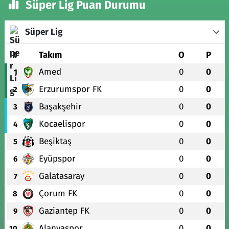
Süper Lig Puan Durumu
Süper Lig
#
Takım
O
P
Amed
0
0
1
Erzurumspor FK
0
0
2
Başakşehir
0
0
3
Kocaelispor
0
0
4
Beşiktaş
0
0
5
Eyüpspor
0
0
6
Galatasaray
0
0
7
Çorum FK
0
0
8
Gaziantep FK
0
0
9
Alanyaspor
0
0
10