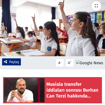
Çevre & Doğa
Eğitim
Turizm
Yerel
Paylaş
-
+
A
A
Musiala transfer
iddiaları sonrası Burhan
Can Terzi hakkında
soruşturma başlatıldı