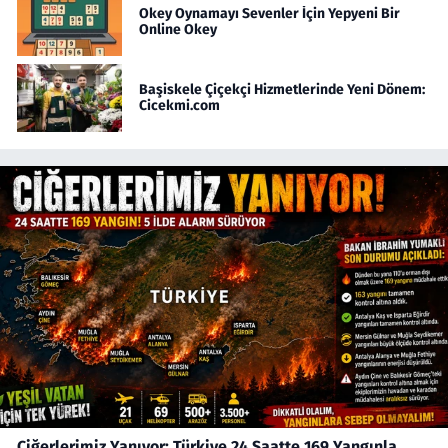
Okey Oynamayı Sevenler İçin Yepyeni Bir
Online Okey
Başiskele Çiçekçi Hizmetlerinde Yeni Dönem:
Cicekmi.com
Ciğerlerimiz Yanıyor: Türkiye 24 Saatte 169 Yangınla