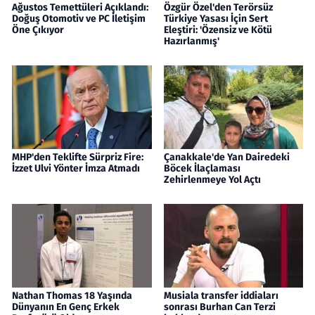
Ağustos Temettüleri Açıklandı:
Özgür Özel'den Terörsüz
Doğuş Otomotiv ve PC İletişim
Türkiye Yasası İçin Sert
Öne Çıkıyor
Eleştiri: 'Özensiz ve Kötü
Hazırlanmış'
MHP'den Teklifte Sürpriz Fire:
Çanakkale'de Yan Dairedeki
İzzet Ulvi Yönter İmza Atmadı
Böcek İlaçlaması
Zehirlenmeye Yol Açtı
Nathan Thomas 18 Yaşında
Musiala transfer iddiaları
Dünyanın En Genç Erkek
sonrası Burhan Can Terzi