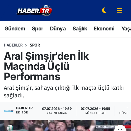
Gündem
Hava Durumu
Gündem
Spor
Dünya
Sağlık
Ekonomi
Yaş
Spor
Trafik Durumu
HABERLER
SPOR
Dünya
Süper Lig Puan Durumu ve Fikstür
Aral Şimşir'den İlk
Maçında Üçlü
Sağlık
Tüm Manşetler
Performans
Ekonomi
Son Dakika Haberleri
Aral Şimşir, sahaya çıktığı ilk maçta üçlü katkı
sağladı.
Yaşam
Haber Arşivi
HABER TR
07.07.2026 - 19:39
07.07.2026 - 19:55
7
Hava Durumu
EDITÖR
YAYINLANMA
GÜNCELLEME
GÖSTE
Bilim ve Teknoloji