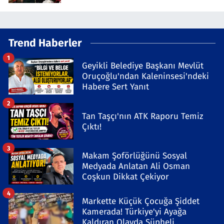
Trend Haberler
1
Geyikli Belediye Başkanı Mevlüt
Oruçoğlu'ndan Kaleninsesi'ndeki
Habere Sert Yanıt
2
Tan Taşçı'nın ATK Raporu Temiz
Çıktı!
3
Makam Şoförlüğünü Sosyal
Medyada Anlatan Ali Osman
Coşkun Dikkat Çekiyor
4
Markette Küçük Çocuğa Şiddet
Kamerada! Türkiye'yi Ayağa
Kaldıran Olayda Şüpheli