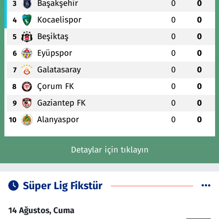
Başakşehir
0
0
3
Kocaelispor
0
0
4
Beşiktaş
0
0
5
Eyüpspor
0
0
6
Galatasaray
0
0
7
Çorum FK
0
0
8
Gaziantep FK
0
0
9
Alanyaspor
0
0
10
Detaylar için tıklayın
Süper Lig Fikstür
14 Ağustos, Cuma