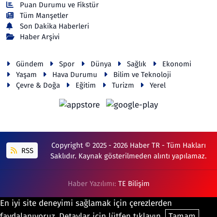
Puan Durumu ve Fikstür
Tüm Manşetler
Son Dakika Haberleri
Haber Arşivi
Gündem
Spor
Dünya
Sağlık
Ekonomi
Yaşam
Hava Durumu
Bilim ve Teknoloji
Çevre & Doğa
Eğitim
Turizm
Yerel
Copyright © 2025 - 2026 Haber TR - Tüm Hakları
RSS
Saklıdır. Kaynak gösterilmeden alıntı yapılamaz.
Haber Yazılımı:
TE Bilişim
En iyi site deneyimi sağlamak için çerezlerden
faydalanıyoruz. Detaylar için lütfen tıklayın.
Tamam