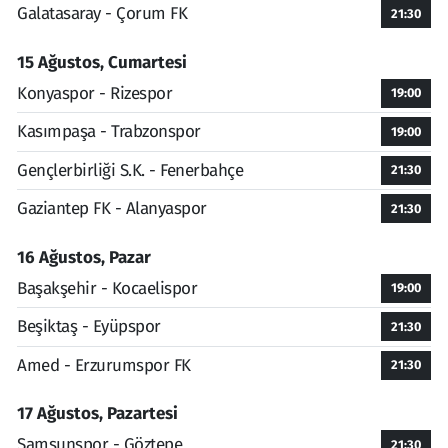
Galatasaray - Çorum FK
21:30
15 Ağustos, Cumartesi
Konyaspor - Rizespor
19:00
Kasımpaşa - Trabzonspor
19:00
Gençlerbirliği S.K. - Fenerbahçe
21:30
Gaziantep FK - Alanyaspor
21:30
16 Ağustos, Pazar
Başakşehir - Kocaelispor
19:00
Beşiktaş - Eyüpspor
21:30
Amed - Erzurumspor FK
21:30
17 Ağustos, Pazartesi
Samsunspor - Göztepe
21:30