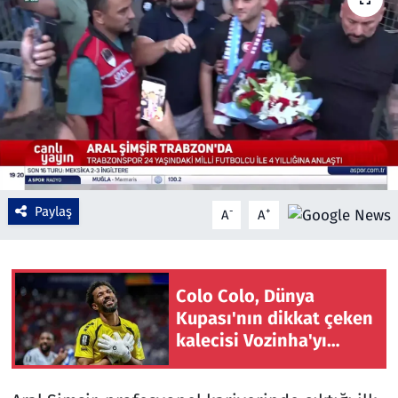
Çevre & Doğa
Eğitim
Turizm
Yerel
Paylaş
-
+
A
A
Colo Colo, Dünya
Kupası'nın dikkat çeken
kalecisi Vozinha'yı
kadrosuna kattı