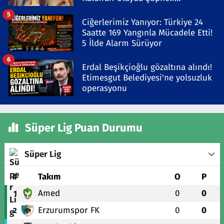
Gözaltında
5
Ciğerlerimiz Yanıyor: Türkiye 24
Saatte 169 Yangınla Mücadele Etti!
5 İlde Alarm Sürüyor
6
Erdal Beşikçioğlu gözaltına alındı!
Etimesgut Belediyesi'ne yolsuzluk
operasyonu
Süper Lig Puan Durumu
Süper Lig
#
Takım
O
P
Amed
0
0
1
Erzurumspor FK
0
0
2