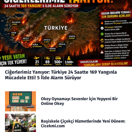
Ciğerlerimiz Yanıyor: Türkiye 24 Saatte 169 Yangınla
Mücadele Etti! 5 İlde Alarm Sürüyor
Okey Oynamayı Sevenler İçin Yepyeni Bir
Online Okey
Başiskele Çiçekçi Hizmetlerinde Yeni Dönem:
Cicekmi.com