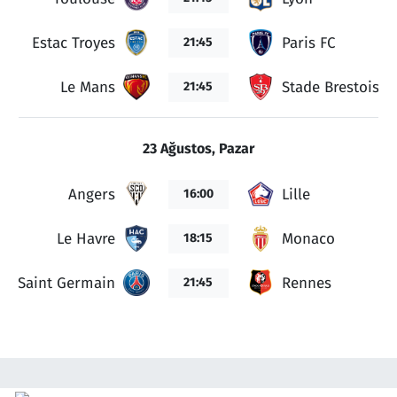
Estac Troyes
Paris FC
21:45
Le Mans
Stade Brestois 2
21:45
23 Ağustos, Pazar
Angers
Lille
16:00
Le Havre
Monaco
18:15
ris Saint Germain
Rennes
21:45