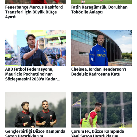
Fenerbahçe Marcus Rashford
Fatih Karagümrük, Dorukhan
Transferi İçin Büyük Bütçe
Toköz ile Anlaştı
Ayırdı
ABD Futbol Federasyonu,
Chelsea, Jordan Henderson'ı
Mauricio Pochettino'nun
Bedelsiz Kadrosuna Kattı
Sözleşmesini 2030'a Kadar
Uzattı
Gençlerbirliği Düzce Kampında
Çorum FK, Düzce Kampında
Sezon Hazırlıklarını
Yeni Sezon Hazırlıklarını