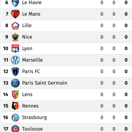
6
Le Havre
0
0
0
Çevre & Doğa
7
Le Mans
0
0
0
8
Eğitim
Lille
0
0
0
9
Nice
0
0
0
Turizm
10
Lyon
0
0
0
Yerel
11
Marseille
0
0
0
12
Paris FC
0
0
0
13
Paris Saint Germain
0
0
0
14
Lens
0
0
0
15
Rennes
0
0
0
16
Strasbourg
0
0
0
17
Toulouse
0
0
0