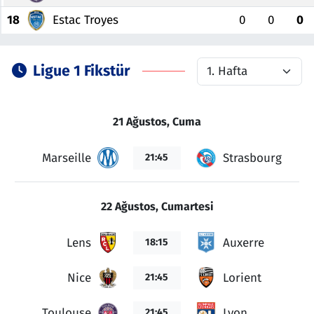
18
Estac Troyes
0
0
0
Ligue 1 Fikstür
21 Ağustos, Cuma
Marseille
Strasbourg
21:45
22 Ağustos, Cumartesi
Lens
Auxerre
18:15
Nice
Lorient
21:45
Toulouse
Lyon
21:45