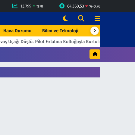
13.799
64.360,53
%
70
%
-0.76
Hava Durumu
Bilim ve Teknoloji
Çevre & Doğa
Eği
aş Uçağı Düştü: Pilot Fırlatma Koltuğuyla Kurtuldu
23:06
Beşi