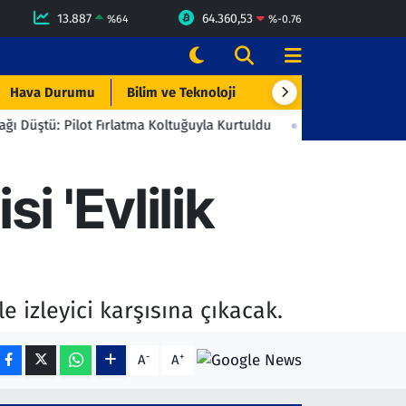
13.887
64.360,53
%
64
%
-0.76
Hava Durumu
Bilim ve Teknoloji
Çevre & Doğa
Eği
t Fırlatma Koltuğuyla Kurtuldu
23:06
Beşiktaş'tan Gençlerbirli
i 'Evlilik
e izleyici karşısına çıkacak.
-
+
A
A