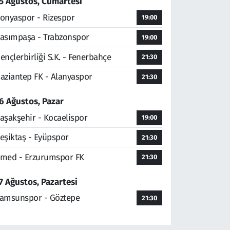
5 Ağustos, Cumartesi
onyaspor - Rizespor
19:00
asımpaşa - Trabzonspor
19:00
ençlerbirliği S.K. - Fenerbahçe
21:30
aziantep FK - Alanyaspor
21:30
6 Ağustos, Pazar
aşakşehir - Kocaelispor
19:00
eşiktaş - Eyüpspor
21:30
med - Erzurumspor FK
21:30
7 Ağustos, Pazartesi
amsunspor - Göztepe
21:30