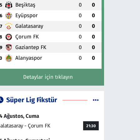
Beşiktaş
0
0
5
Eyüpspor
0
0
6
Galatasaray
0
0
7
Çorum FK
0
0
8
Gaziantep FK
0
0
9
Alanyaspor
0
0
0
Detaylar için tıklayın
Süper Lig Fikstür
4 Ağustos, Cuma
alatasaray - Çorum FK
21:30