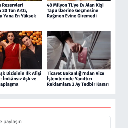
n Rezervleri
48 Milyon TL'ye Ev Alan Kişi
20 Ton Arttı,
Tapu Üzerine Geçmesine
Bu Yana En Yüksek
Rağmen Evine Giremedi
k Dizisinin İlk Afişi
Ticaret Bakanlığı'ndan Vize
: İmkânsız Aşk ve
İşlemlerinde Yanıltıcı
saplaşma
Reklamlara 3 Ay Tedbir Kararı