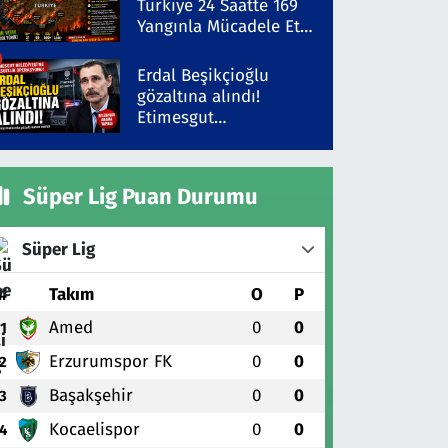
Türkiye 24 Saatte 169
Yangınla Mücadele Etti!
5 İlde Alarm Sürüyor
Erdal Beşikçioğlu
gözaltına alındı!
Etimesgut
Belediyesi'ne yolsuzluk
operasyonu
Süper Lig Puan Durumu
Süper Lig
#
Takım
O
P
Amed
0
0
1
Erzurumspor FK
0
0
2
Başakşehir
0
0
3
Kocaelispor
0
0
4