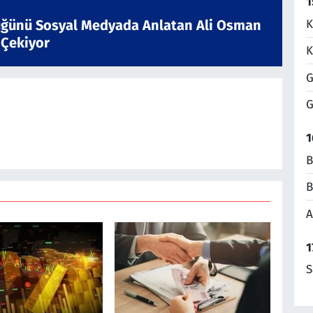
1
K
ğünü Sosyal Medyada Anlatan Ali Osman
 Çekiyor
K
G
G
1
B
B
A
1
S