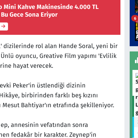
o Mini Kahve Makinesinde 4.000 TL
ı Bu Gece Sona Eriyor
6
l' dizilerinde rol alan Hande Soral, yeni bir
Ünlü oyuncu, Greative Film yapımı 'Evlilik
erine hayat verecek.
evki Peker'in üstlendiği dizinin
ikâye, birbirinden farklı beş kızını
esut Bahtiyar'ın etrafında şekilleniyor.
nep, annesinin vefatından sonra
en fedakâr bir karakter. Zeynep'in