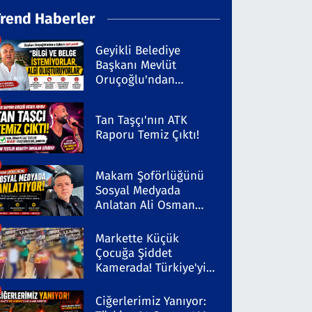
Trend Haberler
Geyikli Belediye
Başkanı Mevlüt
Oruçoğlu'ndan
Kaleninsesi'ndeki
Habere Sert Yanıt
Tan Taşçı'nın ATK
Raporu Temiz Çıktı!
Makam Şoförlüğünü
Sosyal Medyada
Anlatan Ali Osman
Coşkun Dikkat Çekiyor
Markette Küçük
Çocuğa Şiddet
Kamerada! Türkiye'yi
Ayağa Kaldıran Olayda
Şüpheli Gözaltında
Ciğerlerimiz Yanıyor: