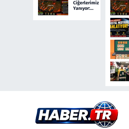
Ciğerlerimiz
Olayda Şüpheli
Yanıyor:
Gözaltında
Türkiye 24
Saatte 169
Yangınla
Mücadele
Etti! 5 İlde
Alarm
Sürüyor