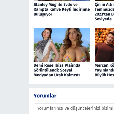
Stanley Mug ile Evde ve
Çin'in Altı
Kampta Kahve Keyfi İndirimle
Temmuzda 
Buluşuyor
2023'ten 
Seviyede
Demi Rose Ibiza Plajında
Mercan Köş
Görüntülendi: Sosyal
Yayınlandı
Medyadan Uzak Kalmıştı
Büyük He
Yorumlar