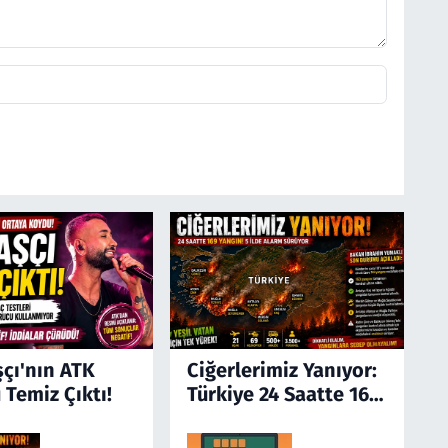
şçı'nın ATK
Ciğerlerimiz Yanıyor:
 Temiz Çıktı!
Türkiye 24 Saatte 169
Yangınla Mücadele
Etti! 5 İlde Alarm