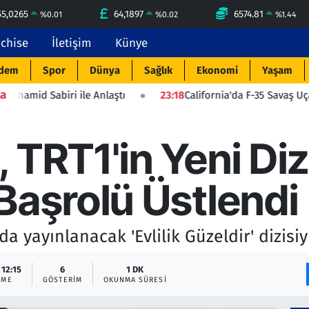
55,0265
64,1897
6574.81
%
0.01
%
0.02
%
1.44
nchise
İletişim
Künye
dem
Spor
Dünya
Sağlık
Ekonomi
Yaşam
a
 ile Anlaştı
23:18
California'da F-35 Savaş Uçağı Düştü: Pilo
TRT1'in Yeni Dizis
Başrolü Üstlendi
 yayınlanacak 'Evlilik Güzeldir' dizisiyl
 12:15
6
1 DK
EME
GÖSTERIM
OKUNMA SÜRESI