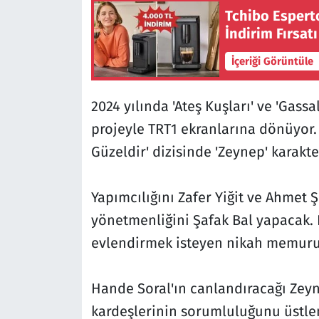
Tchibo Espert
İndirim Fırsat
İçeriği Görüntüle
2024 yılında 'Ateş Kuşları' ve 'Gassa
projeyle TRT1 ekranlarına dönüyor. 
Güzeldir' dizisinde 'Zeynep' karakt
Yapımcılığını Zafer Yiğit ve Ahmet Ş
yönetmenliğini Şafak Bal yapacak. H
evlendirmek isteyen nikah memuru M
Hande Soral'ın canlandıracağı Zey
kardeşlerinin sorumluluğunu üstlen