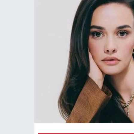
Çevre & Doğa
Eğitim
Turizm
Yerel