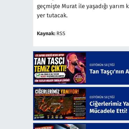
geçmişte Murat ile yaşadığı yarım k
yer tutacak.
Kaynak:
RSS
EDITÖRÜN SEÇTIĞI
Tan Taşçı'nın 
EDITÖRÜN SEÇTIĞI
Ciğerlerimiz Ya
Mücadele Etti!