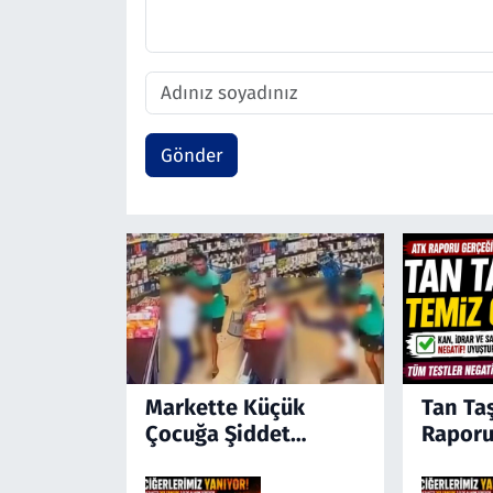
Gönder
Markette Küçük
Tan Ta
Çocuğa Şiddet
Raporu
Kamerada! Türkiye'yi
Ayağa Kaldıran