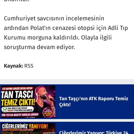
Cumhuriyet savcısının incelemesinin
ardından Polat'ın cenazesi otopsi için Adli Tıp
Kurumu morguna kaldırıldı. Olayla ilgili
soruşturma devam ediyor.
Kaynak:
RSS
Tan Taşçı'nın ATK Raporu Temiz
Çıktı!
Ciğerlerimiz Yanıyor: Türkiye 24