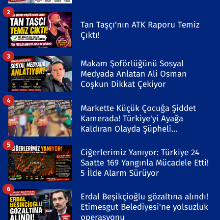
2
Tan Taşçı'nın ATK Raporu Temiz
Çıktı!
3
Makam Şoförlüğünü Sosyal
Medyada Anlatan Ali Osman
Coşkun Dikkat Çekiyor
4
Markette Küçük Çocuğa Şiddet
Kamerada! Türkiye'yi Ayağa
Kaldıran Olayda Şüpheli
Gözaltında
5
Ciğerlerimiz Yanıyor: Türkiye 24
Saatte 169 Yangınla Mücadele Etti!
5 İlde Alarm Sürüyor
6
Erdal Beşikçioğlu gözaltına alındı!
Etimesgut Belediyesi'ne yolsuzluk
operasyonu