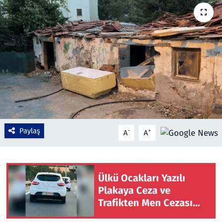
Çevre & Doğa
Eğitim
Turizm
Yerel
Paylaş
-
+
A
A
Ülkü Ocakları Yazılı
Plakaya Ceza ve
Trafikten Men Cezası
Uygulandı