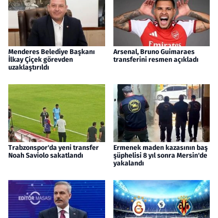
Menderes Belediye Başkanı
Arsenal, Bruno Guimaraes
İlkay Çiçek görevden
transferini resmen açıkladı
uzaklaştırıldı
Trabzonspor'da yeni transfer
Ermenek maden kazasının baş
Noah Saviolo sakatlandı
şüphelisi 8 yıl sonra Mersin'de
yakalandı