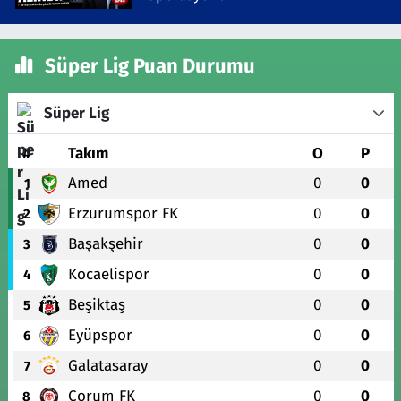
Süper Lig Puan Durumu
Süper Lig
#
Takım
O
P
Amed
0
0
1
Erzurumspor FK
0
0
2
Başakşehir
0
0
3
Kocaelispor
0
0
4
Beşiktaş
0
0
5
Eyüpspor
0
0
6
Galatasaray
0
0
7
Çorum FK
0
0
8