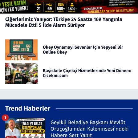
Ciğerlerimiz Yanıyor: Türkiye 24 Saatte 169 Yangınla
Mücadele Etti! 5 İlde Alarm Sürüyor
Okey Oynamayı Sevenler İçin Yepyeni Bir
Online Okey
Başiskele Çiçekçi Hizmetlerinde Yeni Dönem:
Cicekmi.com
Trend Haberler
1
Geyikli Belediye Başkanı Mevlüt
Oruçoğlu'ndan Kaleninsesi'ndeki
Habere Sert Yanıt