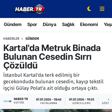
Gündem
Hava Durumu
Gündem
Spor
Dünya
Sağlık
Ekonomi
Yaş
Spor
Trafik Durumu
HABERLER
GÜNDEM
Dünya
Süper Lig Puan Durumu ve Fikstür
Kartal'da Metruk Binada
Bulunan Cesedin Sırrı
Sağlık
Tüm Manşetler
Çözüldü
Ekonomi
Son Dakika Haberleri
İstanbul Kartal'da terk edilmiş bir
gecekonduda bulunan cesedin, kayıp tekstil
Yaşam
Haber Arşivi
işçisi Gülay Polat'a ait olduğu ortaya çıktı.
Hava Durumu
HABER TR
07.07.2026 - 18:40
07.07.2026 - 19:35
6
EDITÖR
YAYINLANMA
GÜNCELLEME
GÖSTE
Bilim ve Teknoloji