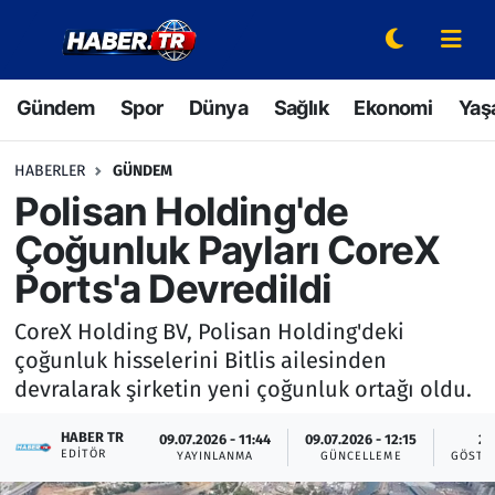
Gündem
Hava Durumu
Gündem
Spor
Dünya
Sağlık
Ekonomi
Yaş
Spor
Trafik Durumu
HABERLER
GÜNDEM
Dünya
Süper Lig Puan Durumu ve Fikstür
Polisan Holding'de
Çoğunluk Payları CoreX
Sağlık
Tüm Manşetler
Ports'a Devredildi
Ekonomi
Son Dakika Haberleri
CoreX Holding BV, Polisan Holding'deki
çoğunluk hisselerini Bitlis ailesinden
Yaşam
Haber Arşivi
devralarak şirketin yeni çoğunluk ortağı oldu.
Hava Durumu
HABER TR
09.07.2026 - 11:44
09.07.2026 - 12:15
2
EDITÖR
YAYINLANMA
GÜNCELLEME
GÖSTE
Bilim ve Teknoloji