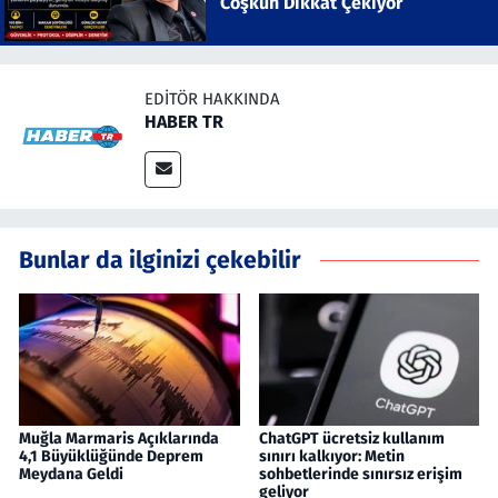
Coşkun Dikkat Çekiyor
EDITÖR HAKKINDA
HABER TR
Bunlar da ilginizi çekebilir
Muğla Marmaris Açıklarında
ChatGPT ücretsiz kullanım
4,1 Büyüklüğünde Deprem
sınırı kalkıyor: Metin
Meydana Geldi
sohbetlerinde sınırsız erişim
geliyor