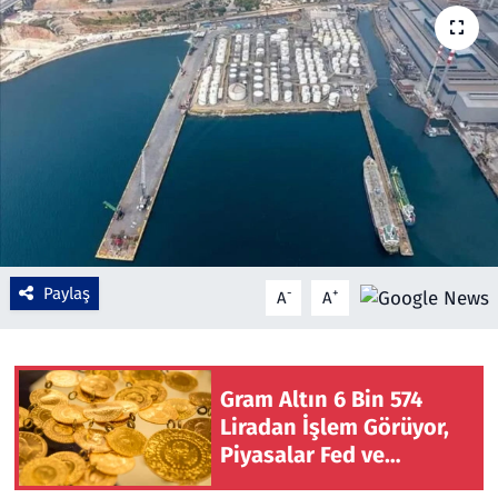
Çevre & Doğa
Eğitim
Turizm
Yerel
Paylaş
-
+
A
A
Gram Altın 6 Bin 574
Liradan İşlem Görüyor,
Piyasalar Fed ve
Jeopolitik Gelişmelere