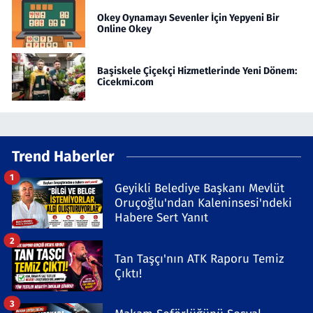
Okey Oynamayı Sevenler İçin Yepyeni Bir
Online Okey
Başiskele Çiçekçi Hizmetlerinde Yeni Dönem:
Cicekmi.com
Trend Haberler
1
Geyikli Belediye Başkanı Mevlüt
Oruçoğlu'ndan Kaleninsesi'ndeki
Habere Sert Yanıt
2
Tan Taşçı'nın ATK Raporu Temiz
Çıktı!
3