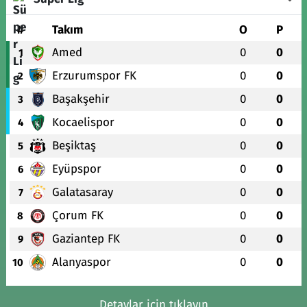
#
Takım
O
P
Amed
0
0
1
Erzurumspor FK
0
0
2
Başakşehir
0
0
3
Kocaelispor
0
0
4
Beşiktaş
0
0
5
Eyüpspor
0
0
6
Galatasaray
0
0
7
Çorum FK
0
0
8
Gaziantep FK
0
0
9
Alanyaspor
0
0
10
Detaylar için tıklayın