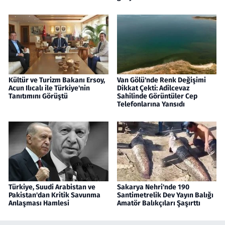
Kültür ve Turizm Bakanı Ersoy,
Van Gölü'nde Renk Değişimi
Acun Ilıcalı ile Türkiye'nin
Dikkat Çekti: Adilcevaz
Tanıtımını Görüştü
Sahilinde Görüntüler Cep
Telefonlarına Yansıdı
Türkiye, Suudi Arabistan ve
Sakarya Nehri'nde 190
Pakistan'dan Kritik Savunma
Santimetrelik Dev Yayın Balığı
Anlaşması Hamlesi
Amatör Balıkçıları Şaşırttı