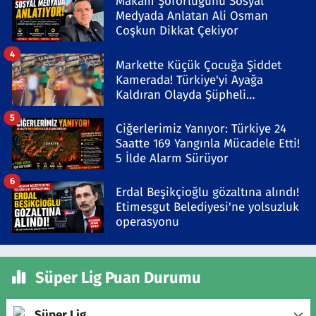
Makam Şoförlüğünü Sosyal
Medyada Anlatan Ali Osman
Coşkun Dikkat Çekiyor
4
Markette Küçük Çocuğa Şiddet
Kamerada! Türkiye'yi Ayağa
Kaldıran Olayda Şüpheli
Gözaltında
5
Ciğerlerimiz Yanıyor: Türkiye 24
Saatte 169 Yangınla Mücadele Etti!
5 İlde Alarm Sürüyor
6
Erdal Beşikçioğlu gözaltına alındı!
Etimesgut Belediyesi'ne yolsuzluk
operasyonu
Süper Lig Puan Durumu
Süper Lig