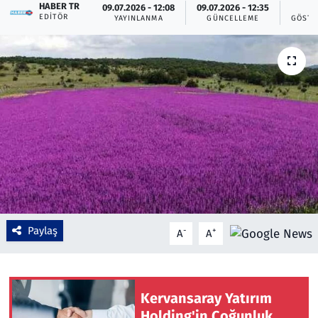
HABER TR
09.07.2026 - 12:08
09.07.2026 - 12:35
4
EDITÖR
YAYINLANMA
GÜNCELLEME
GÖSTE
Çevre & Doğa
Eğitim
Turizm
Yerel
Paylaş
-
+
A
A
Kervansaray Yatırım
Holding'in Çoğunluk