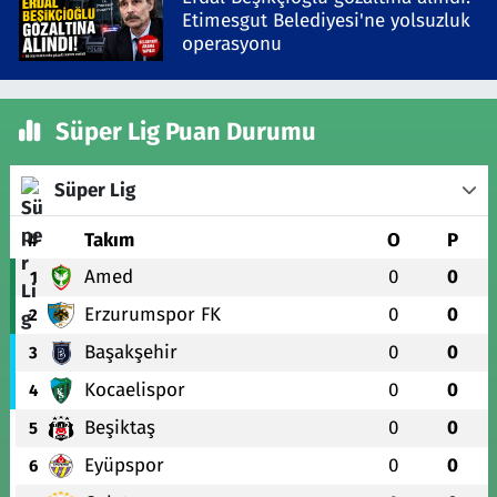
Etimesgut Belediyesi'ne yolsuzluk
operasyonu
Süper Lig Puan Durumu
Süper Lig
#
Takım
O
P
Amed
0
0
1
Erzurumspor FK
0
0
2
Başakşehir
0
0
3
Kocaelispor
0
0
4
Beşiktaş
0
0
5
Eyüpspor
0
0
6