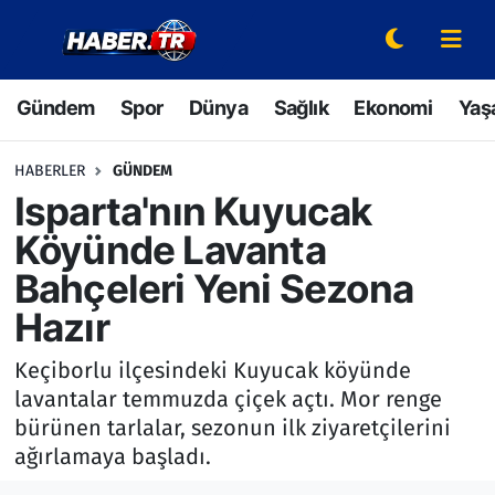
Gündem
Hava Durumu
Gündem
Spor
Dünya
Sağlık
Ekonomi
Yaş
Spor
Trafik Durumu
HABERLER
GÜNDEM
Dünya
Süper Lig Puan Durumu ve Fikstür
Isparta'nın Kuyucak
Köyünde Lavanta
Sağlık
Tüm Manşetler
Bahçeleri Yeni Sezona
Ekonomi
Son Dakika Haberleri
Hazır
Yaşam
Haber Arşivi
Keçiborlu ilçesindeki Kuyucak köyünde
lavantalar temmuzda çiçek açtı. Mor renge
Hava Durumu
bürünen tarlalar, sezonun ilk ziyaretçilerini
ağırlamaya başladı.
Bilim ve Teknoloji