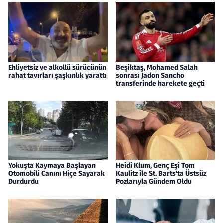
Ehliyetsiz ve alkollü sürücünün
Beşiktaş, Mohamed Salah
rahat tavırları şaşkınlık yarattı
sonrası Jadon Sancho
transferinde harekete geçti
Yokuşta Kaymaya Başlayan
Heidi Klum, Genç Eşi Tom
Otomobili Canını Hiçe Sayarak
Kaulitz ile St. Barts'ta Üstsüz
Durdurdu
Pozlarıyla Gündem Oldu