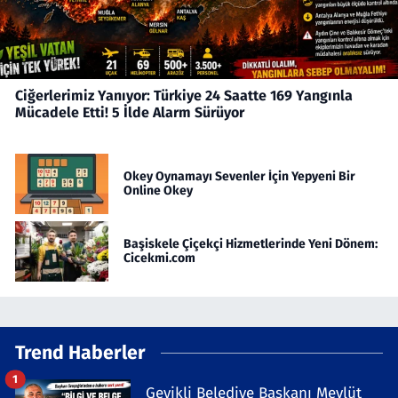
Ciğerlerimiz Yanıyor: Türkiye 24 Saatte 169 Yangınla
Mücadele Etti! 5 İlde Alarm Sürüyor
Okey Oynamayı Sevenler İçin Yepyeni Bir
Online Okey
Başiskele Çiçekçi Hizmetlerinde Yeni Dönem:
Cicekmi.com
Trend Haberler
1
Geyikli Belediye Başkanı Mevlüt