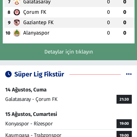
Galatasaray
0
0
7
Çorum FK
0
0
8
Gaziantep FK
0
0
9
Alanyaspor
0
0
10
Detaylar için tıklayın
Süper Lig Fikstür
14 Ağustos, Cuma
Galatasaray - Çorum FK
21:30
15 Ağustos, Cumartesi
Konyaspor - Rizespor
19:00
Kasımpaşa - Trabzonspor
19:00