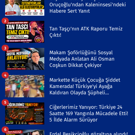
Oruçoğlu'ndan Kaleninsesi'ndeki
Habere Sert Yanıt
2
Tan Taşçı'nın ATK Raporu Temiz
Çıktı!
3
Makam Şoförlüğünü Sosyal
Medyada Anlatan Ali Osman
Coşkun Dikkat Çekiyor
4
Markette Küçük Çocuğa Şiddet
Kamerada! Türkiye'yi Ayağa
Kaldıran Olayda Şüpheli
Gözaltında
5
Ciğerlerimiz Yanıyor: Türkiye 24
Saatte 169 Yangınla Mücadele Etti!
5 İlde Alarm Sürüyor
6
Erdal Beşikçioğlu gözaltına alındı!