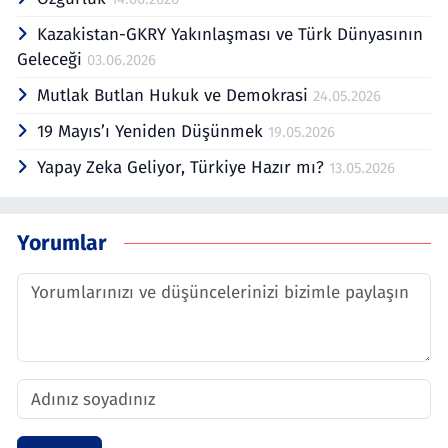
Lisans programlarını açtı. İdari görev olarak,
Kazakistan-GKRY Yakınlaşması ve Türk Dünyasının
Bölüm Başkanlığı, Meslek Yüksekokulu
Müdürlüğü, Turizm ve Otelcilik Yüksekokulu
Geleceği
03.06.2026
Müdürlüğü, İktisadi ve İdari Bilimler
Mutlak Butlan Hukuk ve Demokrasi
24.05.2026
Fakültesi Dekanlığı görevleri yaptı. Rektör
danışmanlıklarında da bulundu. Akademi
19 Mayıs’ı Yeniden Düşünmek
19.05.2026
öncesi Sosyal Sigortalar Kurumu’nda
Yapay Zeka Geliyor, Türkiye Hazır mı?
yöneticilik yaptı. Türk Silahlı Kuvvetleri’nde
13.05.2026
binbaşı rütbesine kadar personel subayı
olarak (Per. Ok. K. Astsb. Kurs Takım
Komutanı, Gölköy Askerlik Şube Başkanı,
Yorumlar
Gebze Askerlik Şube Başkanı (8 yıl), Hakkari-
Yüksekova Askerlik Şube Başkanı ve
Şemdinli Koordinatörü olarak göreve yaptı.
İstanbul 1. Ordu Merkez Şubede görevli iken
kendi isteğiyle emekli oldu. Kamu İktisadi
Teşebbüsünde Yönetim Kurulu Üyeliği
görevinde bulunda. Akademi ile eş zamanlı
olarak Çalışma ve Sosyal Güvenlik Bakanlığı
(Toplu Pazarlık) Arabulucusu, İş