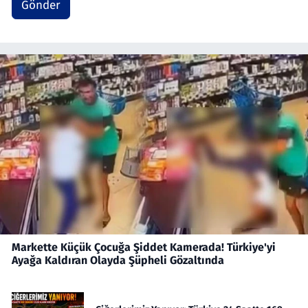
Mahkemeleri (İnsan Kaynakları) Bilirkişisi,
Gönder
Adalet Bakanlığı Cezaevleri İzleme Kurulu
Üyesi, Kent Konseyi Yönetim Kurulu Üyesi ve
Konkordato Komiseri gibi görevler yaptı.
SSCI, Scopus ve Uluslararası İndekslerce
Taranan Dergilerde yayınlanmış ve atıf almış
yüzden fazla makale ve bildiri, 8’i ekip
çalışması 12 kitap (ve bölüm) yazdı. Halen
birçok Sivil Toplum Kuruluşunda ve Mesleki
Organizasyonlarda Yönetim Kurulu Başkanı,
kurucu veya üye olarak yer almaktadır.
Markette Küçük Çocuğa Şiddet Kamerada! Türkiye'yi
Ayağa Kaldıran Olayda Şüpheli Gözaltında