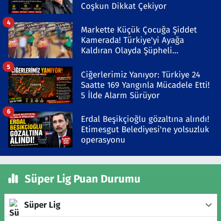
Coşkun Dikkat Çekiyor
4
Markette Küçük Çocuğa Şiddet
Kamerada! Türkiye'yi Ayağa
Kaldıran Olayda Şüpheli
Gözaltında
5
Ciğerlerimiz Yanıyor: Türkiye 24
Saatte 169 Yangınla Mücadele Etti!
5 İlde Alarm Sürüyor
6
Erdal Beşikçioğlu gözaltına alındı!
Etimesgut Belediyesi'ne yolsuzluk
operasyonu
Süper Lig Puan Durumu
Süper Lig