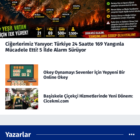
Ciğerlerimiz Yanıyor: Türkiye 24 Saatte 169 Yangınla
Mücadele Etti! 5 İlde Alarm Sürüyor
Okey Oynamayı Sevenler İçin Yepyeni Bir
Online Okey
Başiskele Çiçekçi Hizmetlerinde Yeni Dönem:
Cicekmi.com
Yazarlar