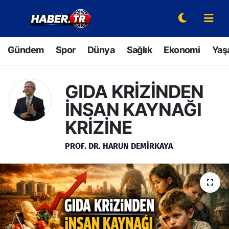
Gündem
Hava Durumu
Gündem
Spor
Dünya
Sağlık
Ekonomi
Yaş
Spor
Trafik Durumu
GIDA KRİZİNDEN
Dünya
Süper Lig Puan Durumu ve Fikstür
İNSAN KAYNAĞI
Sağlık
Tüm Manşetler
KRİZİNE
Ekonomi
Son Dakika Haberleri
PROF. DR. HARUN DEMİRKAYA
Yaşam
Haber Arşivi
Hava Durumu
Bilim ve Teknoloji