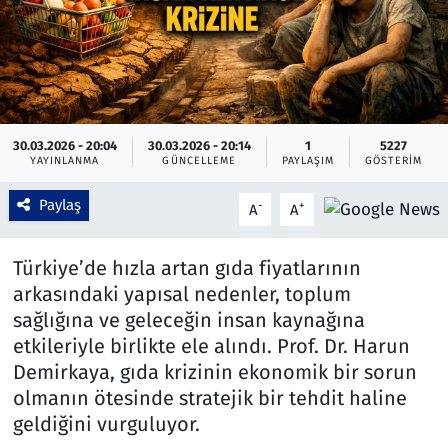
Çevre & Doğa
Eğitim
Turizm
30.03.2026 - 20:04
30.03.2026 - 20:14
1
5227
YAYINLANMA
GÜNCELLEME
PAYLAŞIM
GÖSTERIM
Yerel
Paylaş
-
+
A
A
Türkiye’de hızla artan gıda fiyatlarının
arkasındaki yapısal nedenler, toplum
sağlığına ve geleceğin insan kaynağına
etkileriyle birlikte ele alındı. Prof. Dr. Harun
Demirkaya, gıda krizinin ekonomik bir sorun
olmanın ötesinde stratejik bir tehdit haline
geldiğini vurguluyor.