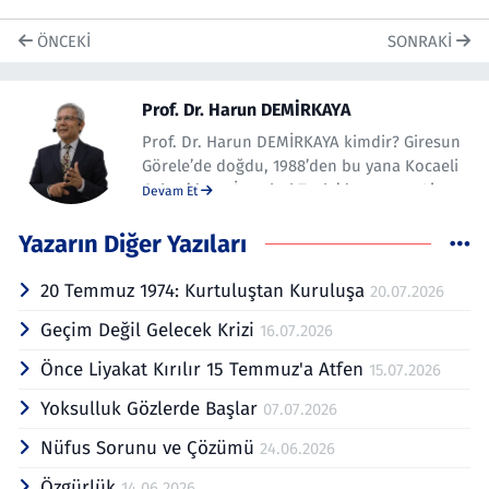
ÖNCEKI
SONRAKI
Prof. Dr. Harun DEMİRKAYA
Prof. Dr. Harun DEMİRKAYA kimdir? Giresun
Görele’de doğdu, 1988’den bu yana Kocaeli
Gebze’de ve İstanbul Tuzla’da yaşıyor. Lisans
Devam Et
ve Yüksek Lisansı Marmara Üniversitesinde,
doktorayı İstanbul Üniversitesinde (Personel
Yazarın Diğer Yazıları
Yönetimi ABD) tamamladı. 2000’de Dr.
Öğretim Görevlisi, 2001’de Yardımcı Doçent,
20 Temmuz 1974: Kurtuluştan Kuruluşa
20.07.2026
2010 yılında Doçent, 2015 yılında İnsan
Geçim Değil Gelecek Krizi
16.07.2026
Kaynakları Yönetimi ABD’nda Profesör
unvanı aldı. Gebze Yüksek Teknoloji
Önce Liyakat Kırılır 15 Temmuz'a Atfen
15.07.2026
Enstitüsü, Kocaeli Üniversitesi ve İstanbul
Arel Üniversitesinde öğretim üyeliği yaptı.
Yoksulluk Gözlerde Başlar
07.07.2026
Türkiye’nin ilk İnsan Kaynakları bölümünü
Nüfus Sorunu ve Çözümü
24.06.2026
(10 yıla yakın rakipsiz tek bölüm olarak
kaldı), Arel Üniversitesinde İKY Yüksek
Özgürlük
14.06.2026