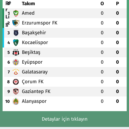
#
Takım
O
P
Amed
0
0
1
Erzurumspor FK
0
0
2
Başakşehir
0
0
3
Kocaelispor
0
0
4
Beşiktaş
0
0
5
Eyüpspor
0
0
6
Galatasaray
0
0
7
Çorum FK
0
0
8
Gaziantep FK
0
0
9
Alanyaspor
0
0
10
Detaylar için tıklayın