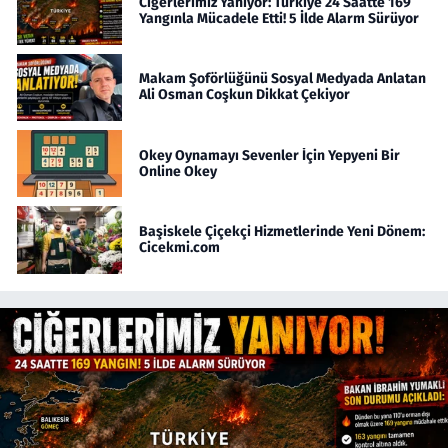
Ciğerlerimiz Yanıyor: Türkiye 24 Saatte 169
Yangınla Mücadele Etti! 5 İlde Alarm Sürüyor
Makam Şoförlüğünü Sosyal Medyada Anlatan
Ali Osman Coşkun Dikkat Çekiyor
Okey Oynamayı Sevenler İçin Yepyeni Bir
Online Okey
Başiskele Çiçekçi Hizmetlerinde Yeni Dönem:
Cicekmi.com