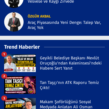
Vesvese ve Kaygı Zirvede
ÖZGÜR AKBAL
Araç Piyasasında Yeni Denge: Talep Var,
Araç Yok
Trend Haberler
1
Geyikli Belediye Başkanı Mevlüt
Oruçoğlu'ndan Kaleninsesi'ndeki
Habere Sert Yanıt
2
Tan Taşçı'nın ATK Raporu Temiz
Çıktı!
3
Makam Şoförlüğünü Sosyal
Medyada Anlatan Ali Osman