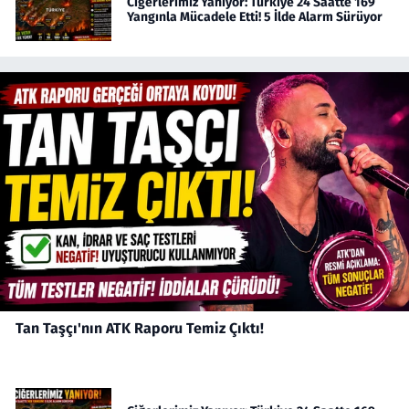
Ciğerlerimiz Yanıyor: Türkiye 24 Saatte 169
Yangınla Mücadele Etti! 5 İlde Alarm Sürüyor
Tan Taşçı'nın ATK Raporu Temiz Çıktı!