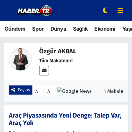
Gündem
Hava Durumu
Gündem
Spor
Dünya
Sağlık
Ekonomi
Yaş
Spor
Trafik Durumu
Özgür AKBAL
Dünya
Süper Lig Puan Durumu ve Fikstür
Tüm Makaleleri
Sağlık
Tüm Manşetler
Ekonomi
Son Dakika Haberleri
Paylaş
-
+
1 Makale
A
A
Yaşam
Haber Arşivi
Hava Durumu
Araç Piyasasında Yeni Denge: Talep Var,
Araç Yok
Bilim ve Teknoloji