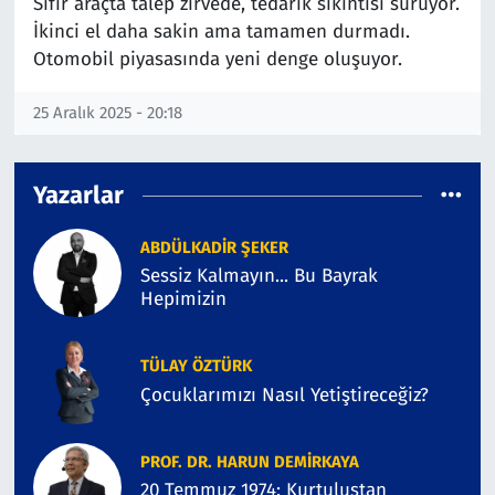
Sıfır araçta talep zirvede, tedarik sıkıntısı sürüyor.
İkinci el daha sakin ama tamamen durmadı.
Çevre & Doğa
Otomobil piyasasında yeni denge oluşuyor.
Eğitim
25 Aralık 2025 - 20:18
Turizm
Yazarlar
Yerel
ABDÜLKADIR ŞEKER
Sessiz Kalmayın... Bu Bayrak
Hepimizin
TÜLAY ÖZTÜRK
Çocuklarımızı Nasıl Yetiştireceğiz?
PROF. DR. HARUN DEMİRKAYA
20 Temmuz 1974: Kurtuluştan