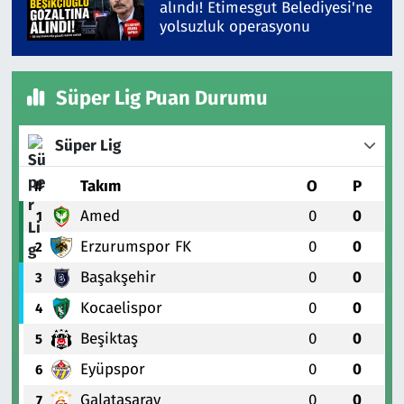
alındı! Etimesgut Belediyesi'ne
yolsuzluk operasyonu
Süper Lig Puan Durumu
Süper Lig
#
Takım
O
P
Amed
0
0
1
Erzurumspor FK
0
0
2
Başakşehir
0
0
3
Kocaelispor
0
0
4
Beşiktaş
0
0
5
Eyüpspor
0
0
6
Galatasaray
0
0
7