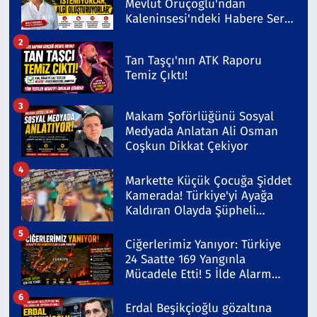
Mevlüt Oruçoğlu'ndan
Kaleninsesi'ndeki Habere Sert
Yanıt
2
Tan Taşçı'nın ATK Raporu
Temiz Çıktı!
3
Makam Şoförlüğünü Sosyal
Medyada Anlatan Ali Osman
Coşkun Dikkat Çekiyor
4
Markette Küçük Çocuğa Şiddet
Kamerada! Türkiye'yi Ayağa
Kaldıran Olayda Şüpheli
Gözaltında
5
Ciğerlerimiz Yanıyor: Türkiye
24 Saatte 169 Yangınla
Mücadele Etti! 5 İlde Alarm
Sürüyor
6
Erdal Beşikçioğlu gözaltına