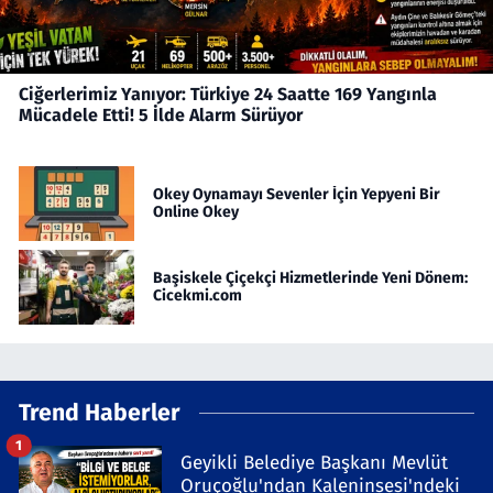
Ciğerlerimiz Yanıyor: Türkiye 24 Saatte 169 Yangınla
Mücadele Etti! 5 İlde Alarm Sürüyor
Okey Oynamayı Sevenler İçin Yepyeni Bir
Online Okey
Başiskele Çiçekçi Hizmetlerinde Yeni Dönem:
Cicekmi.com
Trend Haberler
1
Geyikli Belediye Başkanı Mevlüt
Oruçoğlu'ndan Kaleninsesi'ndeki