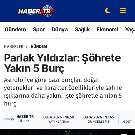
Gündem
Hava Durumu
Gündem
Spor
Dünya
Sağlık
Ekonomi
Yaş
Spor
Trafik Durumu
HABERLER
GÜNDEM
Dünya
Süper Lig Puan Durumu ve Fikstür
Parlak Yıldızlar: Şöhrete
Yakın 5 Burç
Sağlık
Tüm Manşetler
Astrolojiye göre bazı burçlar, doğal
Ekonomi
Son Dakika Haberleri
yetenekleri ve karakter özellikleriyle sahne
ışıklarına daha yakın. İşte şöhretle anılan 5
Yaşam
Haber Arşivi
burç.
Hava Durumu
HABER TR
08.07.2026 - 16:59
08.07.2026 - 17:45
2
EDITÖR
YAYINLANMA
GÜNCELLEME
GÖSTE
Bilim ve Teknoloji