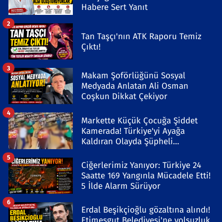
Habere Sert Yanıt
2
Tan Taşçı'nın ATK Raporu Temiz
Çıktı!
3
Makam Şoförlüğünü Sosyal
Medyada Anlatan Ali Osman
Coşkun Dikkat Çekiyor
4
Markette Küçük Çocuğa Şiddet
Kamerada! Türkiye'yi Ayağa
Kaldıran Olayda Şüpheli
Gözaltında
5
Ciğerlerimiz Yanıyor: Türkiye 24
Saatte 169 Yangınla Mücadele Etti!
5 İlde Alarm Sürüyor
6
Erdal Beşikçioğlu gözaltına alındı!
Etimesgut Belediyesi'ne yolsuzluk