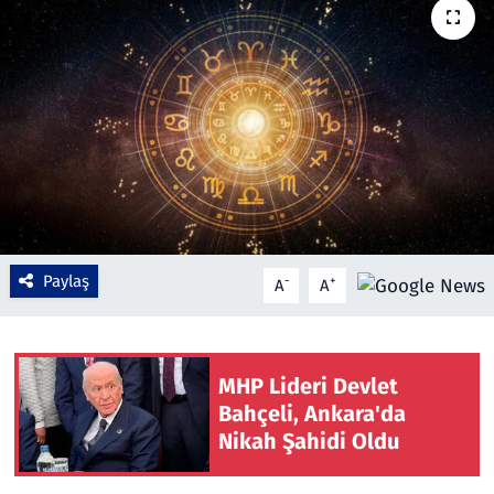
Çevre & Doğa
Eğitim
Turizm
Yerel
Paylaş
-
+
A
A
MHP Lideri Devlet
Bahçeli, Ankara'da
Nikah Şahidi Oldu