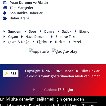
Puan Durumu ve Fikstür
Tüm Manşetler
Son Dakika Haberleri
Haber Arşivi
Gündem
Spor
Dünya
Sağlık
Ekonomi
Yaşam
Hava Durumu
Bilim ve Teknoloji
Çevre & Doğa
Eğitim
Turizm
Yerel
Copyright © 2025 - 2026 Haber TR - Tüm Hakları
RSS
Saklıdır. Kaynak gösterilmeden alıntı yapılamaz.
Haber Yazılımı:
TE Bilişim
En iyi site deneyimi sağlamak için çerezlerden
faydalanıyoruz. Detaylar için lütfen tıklayın.
Tamam