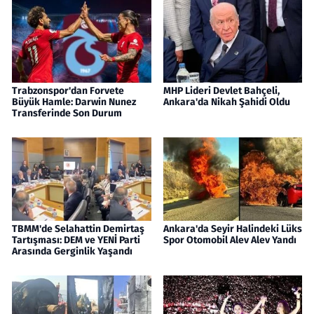
Trabzonspor'dan Forvete
MHP Lideri Devlet Bahçeli,
Büyük Hamle: Darwin Nunez
Ankara'da Nikah Şahidi Oldu
Transferinde Son Durum
TBMM'de Selahattin Demirtaş
Ankara'da Seyir Halindeki Lüks
Tartışması: DEM ve YENİ Parti
Spor Otomobil Alev Alev Yandı
Arasında Gerginlik Yaşandı