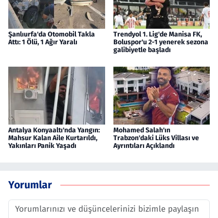
Şanlıurfa'da Otomobil Takla
Trendyol 1. Lig'de Manisa FK,
Attı: 1 Ölü, 1 Ağır Yaralı
Boluspor'u 2-1 yenerek sezona
galibiyetle başladı
Antalya Konyaaltı'nda Yangın:
Mohamed Salah'ın
Mahsur Kalan Aile Kurtarıldı,
Trabzon'daki Lüks Villası ve
Yakınları Panik Yaşadı
Ayrıntıları Açıklandı
Yorumlar