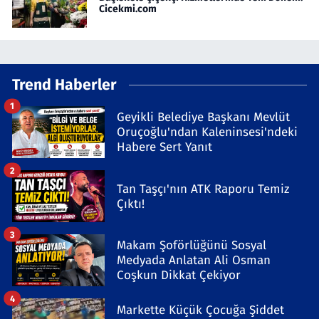
Cicekmi.com
Trend Haberler
1
Geyikli Belediye Başkanı Mevlüt
Oruçoğlu'ndan Kaleninsesi'ndeki
Habere Sert Yanıt
2
Tan Taşçı'nın ATK Raporu Temiz
Çıktı!
3
Makam Şoförlüğünü Sosyal
Medyada Anlatan Ali Osman
Coşkun Dikkat Çekiyor
4
Markette Küçük Çocuğa Şiddet