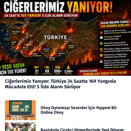
Ciğerlerimiz Yanıyor: Türkiye 24 Saatte 169 Yangınla
Mücadele Etti! 5 İlde Alarm Sürüyor
Okey Oynamayı Sevenler İçin Yepyeni Bir
Online Okey
Başiskele Çiçekçi Hizmetlerinde Yeni Dönem: