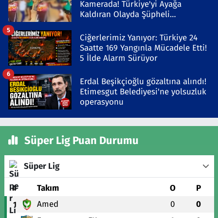
Kamerada! Türkiye'yi Ayağa
Kaldıran Olayda Şüpheli
Gözaltında
5
Ciğerlerimiz Yanıyor: Türkiye 24
Saatte 169 Yangınla Mücadele Etti!
5 İlde Alarm Sürüyor
6
Erdal Beşikçioğlu gözaltına alındı!
Etimesgut Belediyesi'ne yolsuzluk
operasyonu
Süper Lig Puan Durumu
Süper Lig
#
Takım
O
P
Amed
0
0
1