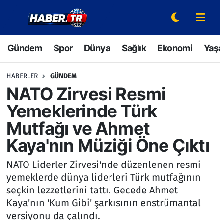
Gündem
Hava Durumu
Gündem
Spor
Dünya
Sağlık
Ekonomi
Yaş
Spor
Trafik Durumu
HABERLER
GÜNDEM
Dünya
Süper Lig Puan Durumu ve Fikstür
NATO Zirvesi Resmi
Yemeklerinde Türk
Sağlık
Tüm Manşetler
Mutfağı ve Ahmet
Ekonomi
Son Dakika Haberleri
Kaya'nın Müziği Öne Çıktı
Yaşam
Haber Arşivi
NATO Liderler Zirvesi'nde düzenlenen resmi
yemeklerde dünya liderleri Türk mutfağının
Hava Durumu
seçkin lezzetlerini tattı. Gecede Ahmet
Kaya'nın 'Kum Gibi' şarkısının enstrümantal
Bilim ve Teknoloji
versiyonu da çalındı.