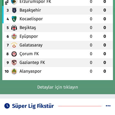
Erzurumspor FK
0
0
2
Başakşehir
0
0
3
Kocaelispor
0
0
4
Beşiktaş
0
0
5
Eyüpspor
0
0
6
Galatasaray
0
0
7
Çorum FK
0
0
8
Gaziantep FK
0
0
9
Alanyaspor
0
0
10
Detaylar için tıklayın
Süper Lig Fikstür