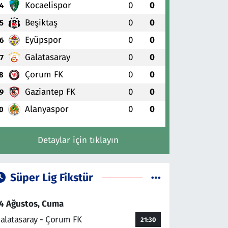
Kocaelispor
0
0
4
Beşiktaş
0
0
5
Eyüpspor
0
0
6
Galatasaray
0
0
7
Çorum FK
0
0
8
Gaziantep FK
0
0
9
Alanyaspor
0
0
0
Detaylar için tıklayın
Süper Lig Fikstür
4 Ağustos, Cuma
alatasaray - Çorum FK
21:30