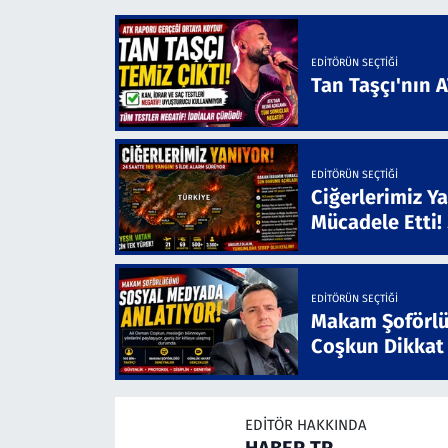
EDITÖRÜN SEÇTIĞI
Tan Taşçı'nın 
EDITÖRÜN SEÇTIĞI
Ciğerlerimiz Ya
Mücadele Etti!
EDITÖRÜN SEÇTIĞI
Makam Şoförlü
Coşkun Dikkat
EDITÖR HAKKINDA
HABER TR