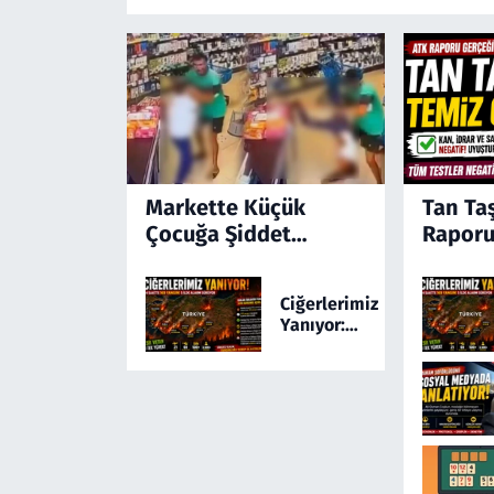
Markette Küçük
Tan Ta
Çocuğa Şiddet
Raporu
Kamerada! Türkiye'yi
Ayağa Kaldıran
Ciğerlerimiz
Olayda Şüpheli
Yanıyor:
Gözaltında
Türkiye 24
Saatte 169
Yangınla
Mücadele
Etti! 5 İlde
Alarm
Sürüyor