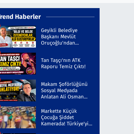
Trend Haberler
Geyikli Belediye
Başkanı Mevlüt
Oruçoğlu'ndan
Kaleninsesi'ndeki
Habere Sert Yanıt
Tan Taşçı'nın ATK
Raporu Temiz Çıktı!
Makam Şoförlüğünü
Sosyal Medyada
Anlatan Ali Osman
Coşkun Dikkat Çekiyor
Markette Küçük
Çocuğa Şiddet
Kamerada! Türkiye'yi
Ayağa Kaldıran Olayda