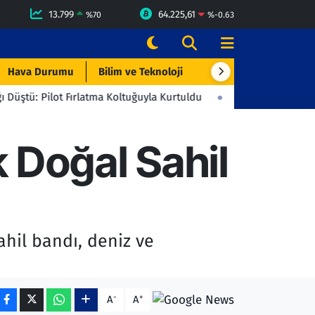
13.799
64.225,61
%
70
%
-0.63
Hava Durumu
Bilim ve Teknoloji
Çevre & Doğa
Eği
Fırlatma Koltuğuyla Kurtuldu
23:06
Beşiktaş'tan Gençlerbirliği
 Doğal Sahil
hil bandı, deniz ve
-
+
A
A