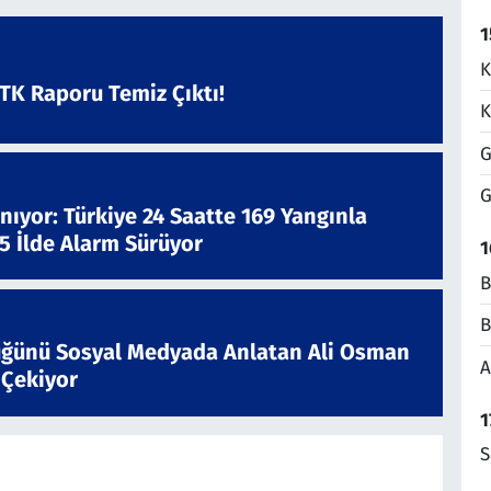
1
K
ATK Raporu Temiz Çıktı!
K
G
G
nıyor: Türkiye 24 Saatte 169 Yangınla
 5 İlde Alarm Sürüyor
1
B
B
ğünü Sosyal Medyada Anlatan Ali Osman
A
 Çekiyor
1
S