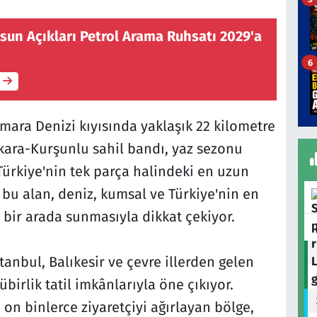
un Açıkları Petrol Arama Ruhsatı 2029'a
6
mara Denizi kıyısında yaklaşık 22 kilometre
ara-Kurşunlu sahil bandı, yaz sezonu
 Türkiye'nin tek parça halindeki en uzun
n bu alan, deniz, kumsal ve Türkiye'nin en
bir arada sunmasıyla dikkat çekiyor.
stanbul, Balıkesir ve çevre illerden gelen
übirlik tatil imkânlarıyla öne çıkıyor.
on binlerce ziyaretçiyi ağırlayan bölge,