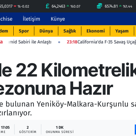
55,0317
64,2463
6574.81
%
-0.02
%
0.07
%
1.44
nchise
İletişim
Künye
dem
Spor
Dünya
Sağlık
Ekonomi
Yaşam
a
le Anlaştı
23:18
California'da F-35 Savaş Uçağı Düştü: Pilot 
 22 Kilometrelik
ezonuna Hazır
de bulunan Yeniköy-Malkara-Kurşunlu sa
ırlanıyor.
 17:05
2
1 DK
EME
GÖSTERIM
OKUNMA SÜRESI