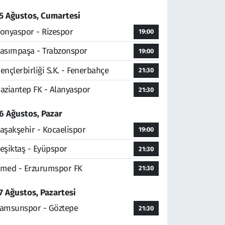
5 Ağustos, Cumartesi
onyaspor - Rizespor
19:00
asımpaşa - Trabzonspor
19:00
ençlerbirliği S.K. - Fenerbahçe
21:30
aziantep FK - Alanyaspor
21:30
6 Ağustos, Pazar
aşakşehir - Kocaelispor
19:00
eşiktaş - Eyüpspor
21:30
med - Erzurumspor FK
21:30
7 Ağustos, Pazartesi
amsunspor - Göztepe
21:30