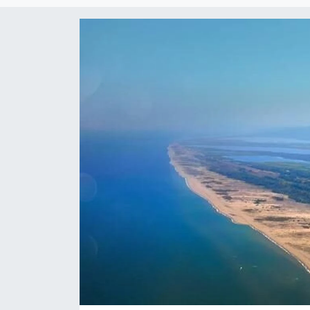
Çevre & Doğa
Eğitim
Turizm
Yerel