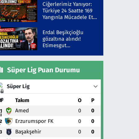
Şüpheli Gözaltında
Ciğerlerimiz Yanıyor:
Türkiye 24 Saatte 169
Yangınla Mücadele Etti!
5 İlde Alarm Sürüyor
Erdal Beşikçioğlu
gözaltına alındı!
Etimesgut
Belediyesi'ne yolsuzluk
operasyonu
Süper Lig Puan Durumu
Süper Lig
#
Takım
O
P
Amed
0
0
1
Erzurumspor FK
0
0
2
Başakşehir
0
0
3