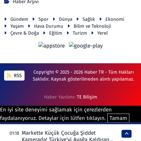
Haber Arşivi
Gündem
Spor
Dünya
Sağlık
Ekonomi
Yaşam
Hava Durumu
Bilim ve Teknoloji
Çevre & Doğa
Eğitim
Turizm
Yerel
Copyright © 2025 - 2026 Haber TR - Tüm Hakları
RSS
Saklıdır. Kaynak gösterilmeden alıntı yapılamaz.
Haber Yazılımı:
TE Bilişim
En iyi site deneyimi sağlamak için çerezlerden
faydalanıyoruz. Detaylar için lütfen tıklayın.
Tamam
Markette Küçük Çocuğa Şiddet
01:18
Kamerada! Türkiye'yi Ayağa Kaldıran