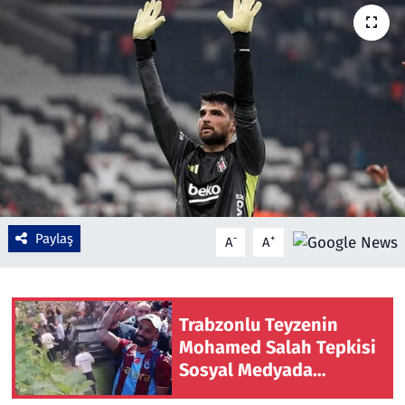
Çevre & Doğa
Eğitim
Turizm
Yerel
Paylaş
-
+
A
A
Trabzonlu Teyzenin
Mohamed Salah Tepkisi
Sosyal Medyada
Gündem Oldu