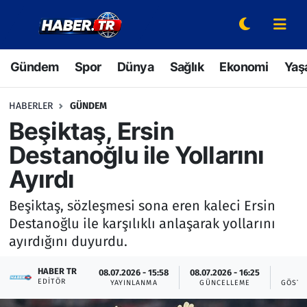
Gündem
Hava Durumu
Gündem
Spor
Dünya
Sağlık
Ekonomi
Yaş
Spor
Trafik Durumu
HABERLER
GÜNDEM
Dünya
Süper Lig Puan Durumu ve Fikstür
Beşiktaş, Ersin
Destanoğlu ile Yollarını
Sağlık
Tüm Manşetler
Ayırdı
Ekonomi
Son Dakika Haberleri
Beşiktaş, sözleşmesi sona eren kaleci Ersin
Destanoğlu ile karşılıklı anlaşarak yollarını
Yaşam
Haber Arşivi
ayırdığını duyurdu.
Hava Durumu
HABER TR
08.07.2026 - 15:58
08.07.2026 - 16:25
4
EDITÖR
YAYINLANMA
GÜNCELLEME
GÖSTE
Bilim ve Teknoloji