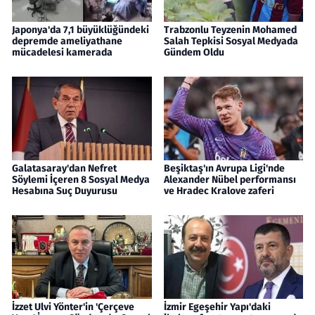
Japonya'da 7,1 büyüklüğündeki
Trabzonlu Teyzenin Mohamed
depremde ameliyathane
Salah Tepkisi Sosyal Medyada
mücadelesi kamerada
Gündem Oldu
Galatasaray'dan Nefret
Beşiktaş'ın Avrupa Ligi'nde
Söylemi İçeren 8 Sosyal Medya
Alexander Nübel performansı
Hesabına Suç Duyurusu
ve Hradec Kralove zaferi
İzzet Ulvi Yönter'in 'Çerçeve
İzmir Egeşehir Yapı'daki