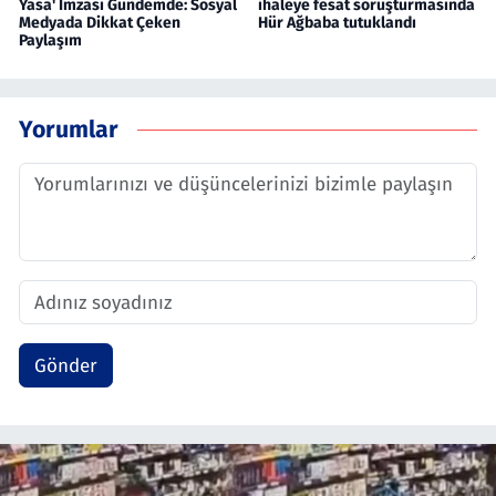
Yasa' İmzası Gündemde: Sosyal
ihaleye fesat soruşturmasında
Medyada Dikkat Çeken
Hür Ağbaba tutuklandı
Paylaşım
Yorumlar
Gönder