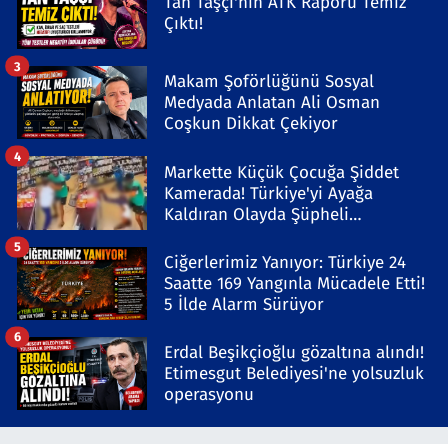
Tan Taşçı'nın ATK Raporu Temiz
Çıktı!
3
Makam Şoförlüğünü Sosyal
Medyada Anlatan Ali Osman
Coşkun Dikkat Çekiyor
4
Markette Küçük Çocuğa Şiddet
Kamerada! Türkiye'yi Ayağa
Kaldıran Olayda Şüpheli
Gözaltında
5
Ciğerlerimiz Yanıyor: Türkiye 24
Saatte 169 Yangınla Mücadele Etti!
5 İlde Alarm Sürüyor
6
Erdal Beşikçioğlu gözaltına alındı!
Etimesgut Belediyesi'ne yolsuzluk
operasyonu