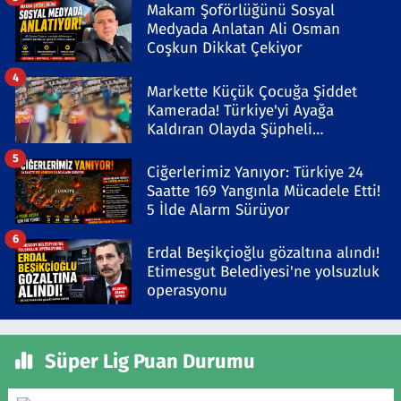
Makam Şoförlüğünü Sosyal
Medyada Anlatan Ali Osman
Coşkun Dikkat Çekiyor
4
Markette Küçük Çocuğa Şiddet
Kamerada! Türkiye'yi Ayağa
Kaldıran Olayda Şüpheli
Gözaltında
5
Ciğerlerimiz Yanıyor: Türkiye 24
Saatte 169 Yangınla Mücadele Etti!
5 İlde Alarm Sürüyor
6
Erdal Beşikçioğlu gözaltına alındı!
Etimesgut Belediyesi'ne yolsuzluk
operasyonu
Süper Lig Puan Durumu