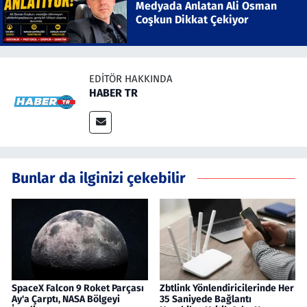
Medyada Anlatan Ali Osman
Coşkun Dikkat Çekiyor
EDITÖR HAKKINDA
HABER TR
Bunlar da ilginizi çekebilir
SpaceX Falcon 9 Roket Parçası
Zbtlink Yönlendiricilerinde Her
Ay'a Çarptı, NASA Bölgeyi
35 Saniyede Bağlantı