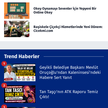
Okey Oynamayı Sevenler İçin Yepyeni Bir
Online Okey
Başiskele Çiçekçi Hizmetlerinde Yeni Dönem:
Cicekmi.com
Trend Haberler
1
Geyikli Belediye Başkanı Mevlüt
Oruçoğlu'ndan Kaleninsesi'ndeki
Habere Sert Yanıt
2
Tan Taşçı'nın ATK Raporu Temiz
Çıktı!
3