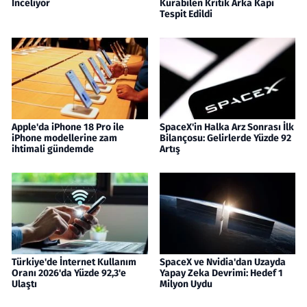
İnceliyor
Kurabilen Kritik Arka Kapı
Tespit Edildi
Apple'da iPhone 18 Pro ile
SpaceX'in Halka Arz Sonrası İlk
iPhone modellerine zam
Bilançosu: Gelirlerde Yüzde 92
ihtimali gündemde
Artış
Türkiye'de İnternet Kullanım
SpaceX ve Nvidia'dan Uzayda
Oranı 2026'da Yüzde 92,3'e
Yapay Zeka Devrimi: Hedef 1
Ulaştı
Milyon Uydu