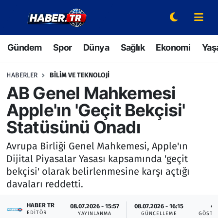
Gündem
Hava Durumu
Gündem
Spor
Dünya
Sağlık
Ekonomi
Yaş
Spor
Trafik Durumu
HABERLER
BILIM VE TEKNOLOJI
Dünya
Süper Lig Puan Durumu ve Fikstür
AB Genel Mahkemesi
Apple'ın 'Geçit Bekçisi'
Sağlık
Tüm Manşetler
Statüsünü Onadı
Ekonomi
Son Dakika Haberleri
Avrupa Birliği Genel Mahkemesi, Apple'ın
Dijital Piyasalar Yasası kapsamında 'geçit
Yaşam
Haber Arşivi
bekçisi' olarak belirlenmesine karşı açtığı
davaları reddetti.
Hava Durumu
HABER TR
08.07.2026 - 15:57
08.07.2026 - 16:15
4
Bilim ve Teknoloji
EDITÖR
YAYINLANMA
GÜNCELLEME
GÖSTE