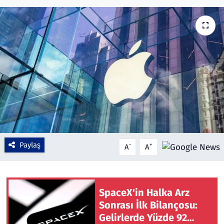
Çevre & Doğa
Eğitim
Turizm
Yerel
Paylaş
-
+
A
A
SpaceX'in Halka Arz
Sonrası İlk Bilançosu:
Gelirlerde Yüzde 92