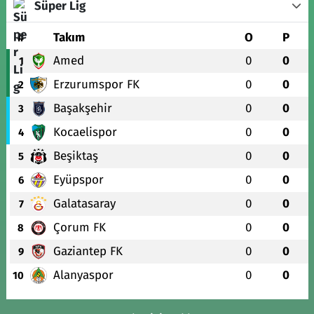
Süper Lig
#
Takım
O
P
Amed
0
0
1
Erzurumspor FK
0
0
2
Başakşehir
0
0
3
Kocaelispor
0
0
4
Beşiktaş
0
0
5
Eyüpspor
0
0
6
Galatasaray
0
0
7
Çorum FK
0
0
8
Gaziantep FK
0
0
9
Alanyaspor
0
0
10