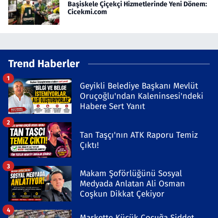
Başiskele Çiçekçi Hizmetlerinde Yeni Dönem:
Cicekmi.com
Trend Haberler
1
Geyikli Belediye Başkanı Mevlüt
Oruçoğlu'ndan Kaleninsesi'ndeki
Habere Sert Yanıt
2
Tan Taşçı'nın ATK Raporu Temiz
Çıktı!
3
Makam Şoförlüğünü Sosyal
Medyada Anlatan Ali Osman
Coşkun Dikkat Çekiyor
4
Markette Küçük Çocuğa Şiddet