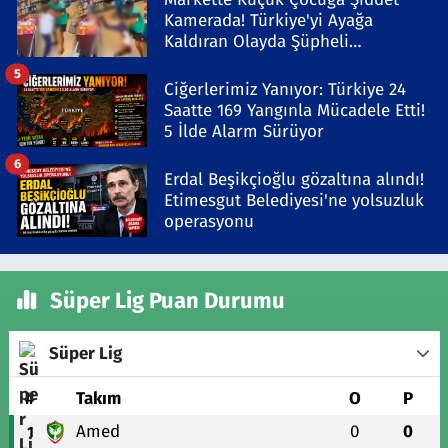
Kamerada! Türkiye'yi Ayağa
Kaldıran Olayda Şüpheli
Gözaltında
5
Ciğerlerimiz Yanıyor: Türkiye 24
Saatte 169 Yangınla Mücadele Etti!
5 İlde Alarm Sürüyor
6
Erdal Beşikçioğlu gözaltına alındı!
Etimesgut Belediyesi'ne yolsuzluk
operasyonu
Süper Lig Puan Durumu
Süper Lig
#
Takım
O
P
Amed
0
0
1