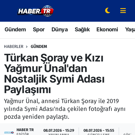
Gündem
Hava Durumu
Gündem
Spor
Dünya
Sağlık
Ekonomi
Yaş
Spor
Trafik Durumu
HABERLER
GÜNDEM
Dünya
Süper Lig Puan Durumu ve Fikstür
Türkan Şoray ve Kızı
Yağmur Ünal'dan
Sağlık
Tüm Manşetler
Nostaljik Symi Adası
Ekonomi
Son Dakika Haberleri
Paylaşımı
Yaşam
Haber Arşivi
Yağmur Ünal, annesi Türkan Şoray ile 2019
yılında Symi Adası'nda çekilen fotoğrafı aynı
Hava Durumu
pozda yeniden paylaştı.
Bilim ve Teknoloji
HABER TR
08.07.2026 - 15:29
08.07.2026 - 15:55
4
EDITÖR
YAYINLANMA
GÜNCELLEME
GÖSTE