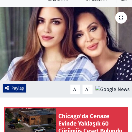
Çevre & Doğa
Eğitim
Turizm
Yerel
Paylaş
-
+
A
A
Chicago'da Cenaze
Evinde Yaklaşık 60
Çürümüş Ceset Bulundu