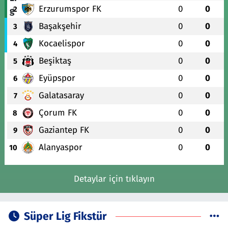
Erzurumspor FK
0
0
2
Başakşehir
0
0
3
Kocaelispor
0
0
4
Beşiktaş
0
0
5
Eyüpspor
0
0
6
Galatasaray
0
0
7
Çorum FK
0
0
8
Gaziantep FK
0
0
9
Alanyaspor
0
0
10
Detaylar için tıklayın
Süper Lig Fikstür