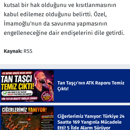
kutsal bir hak olduğunu ve kısıtlanmasının
kabul edilemez olduğunu belirtti. Özel,
İmamoğlu'nun da savunma yapmasının
engelleneceğine dair endişelerini dile getirdi.
Kaynak:
RSS
Tan Taşçı'nın ATK Raporu Temiz
Çıktı!
Ciğerlerimiz Yanıyor: Türkiye 24
Saatte 169 Yangınla Mücadele
Etti! 5 İlde Alarm Sürüyor