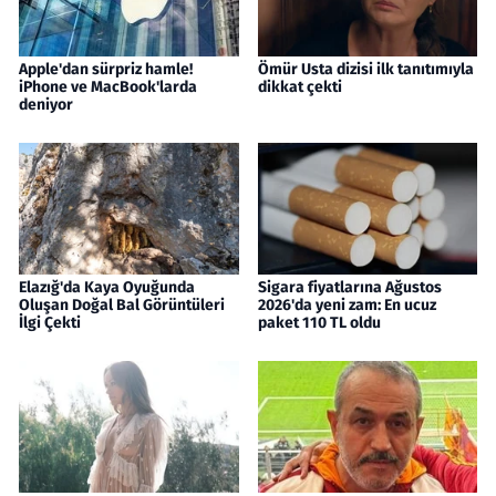
Apple'dan sürpriz hamle!
Ömür Usta dizisi ilk tanıtımıyla
iPhone ve MacBook'larda
dikkat çekti
deniyor
Elazığ'da Kaya Oyuğunda
Sigara fiyatlarına Ağustos
Oluşan Doğal Bal Görüntüleri
2026'da yeni zam: En ucuz
İlgi Çekti
paket 110 TL oldu