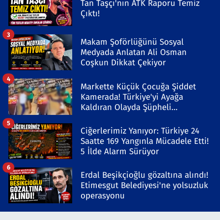
Tan Taşçı'nın ATK Raporu Temiz
Çıktı!
3
Makam Şoförlüğünü Sosyal
Medyada Anlatan Ali Osman
Coşkun Dikkat Çekiyor
4
Markette Küçük Çocuğa Şiddet
Kamerada! Türkiye'yi Ayağa
Kaldıran Olayda Şüpheli
Gözaltında
5
Ciğerlerimiz Yanıyor: Türkiye 24
Saatte 169 Yangınla Mücadele Etti!
5 İlde Alarm Sürüyor
6
Erdal Beşikçioğlu gözaltına alındı!
Etimesgut Belediyesi'ne yolsuzluk
operasyonu