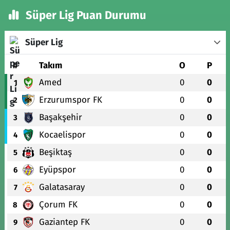
Süper Lig Puan Durumu
Süper Lig
#
Takım
O
P
Amed
0
0
1
Erzurumspor FK
0
0
2
Başakşehir
0
0
3
Kocaelispor
0
0
4
Beşiktaş
0
0
5
Eyüpspor
0
0
6
Galatasaray
0
0
7
Çorum FK
0
0
8
Gaziantep FK
0
0
9