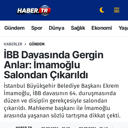
Gündem
Hava Durumu
Gündem
Spor
Dünya
Sağlık
Ekonomi
Yaş
Spor
Trafik Durumu
HABERLER
GÜNDEM
Dünya
Süper Lig Puan Durumu ve Fikstür
İBB Davasında Gergin
Anlar: İmamoğlu
Sağlık
Tüm Manşetler
Salondan Çıkarıldı
Ekonomi
Son Dakika Haberleri
İstanbul Büyükşehir Belediye Başkanı Ekrem
İmamoğlu, İBB davasının 64. duruşmasında
Yaşam
Haber Arşivi
düzen ve disiplin gerekçesiyle salondan
çıkarıldı. Mahkeme başkanı ile İmamoğlu
Hava Durumu
arasında yaşanan sözlü tartışma dikkat çekti.
Bilim ve Teknoloji
HABER TR