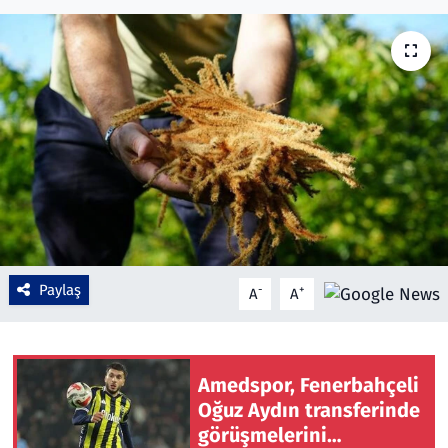
Çevre & Doğa
Eğitim
Turizm
Yerel
Paylaş
-
+
A
A
Amedspor, Fenerbahçeli
Oğuz Aydın transferinde
görüşmelerini