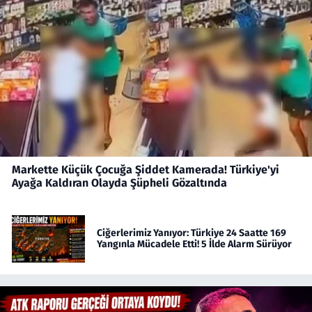
Markette Küçük Çocuğa Şiddet Kamerada! Türkiye'yi
Ayağa Kaldıran Olayda Şüpheli Gözaltında
Ciğerlerimiz Yanıyor: Türkiye 24 Saatte 169
Yangınla Mücadele Etti! 5 İlde Alarm Sürüyor