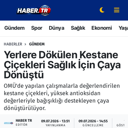
Gündem
Hava Durumu
Gündem
Spor
Dünya
Sağlık
Ekonomi
Yaş
Spor
Trafik Durumu
HABERLER
GÜNDEM
Dünya
Süper Lig Puan Durumu ve Fikstür
Yerlere Dökülen Kestane
Çiçekleri Sağlık İçin Çaya
Sağlık
Tüm Manşetler
Dönüştü
Ekonomi
Son Dakika Haberleri
OMÜ'de yapılan çalışmalarla değerlendirilen
kestane çiçekleri, yüksek antioksidan
Yaşam
Haber Arşivi
değerleriyle bağışıklığı destekleyen çaya
dönüştürülüyor.
Hava Durumu
HABER TR
09.07.2026 - 13:51
09.07.2026 - 14:55
1
Bilim ve Teknoloji
EDITÖR
YAYINLANMA
GÜNCELLEME
GÖSTE