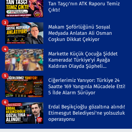
Tan Taşçı'nın ATK Raporu Temiz
Çıktı!
3
Makam Şoförlüğünü Sosyal
Medyada Anlatan Ali Osman
Coşkun Dikkat Çekiyor
4
Markette Küçük Çocuğa Şiddet
Kamerada! Türkiye'yi Ayağa
Kaldıran Olayda Şüpheli
Gözaltında
5
Ciğerlerimiz Yanıyor: Türkiye 24
Saatte 169 Yangınla Mücadele Etti!
5 İlde Alarm Sürüyor
6
Erdal Beşikçioğlu gözaltına alındı!
Etimesgut Belediyesi'ne yolsuzluk
operasyonu