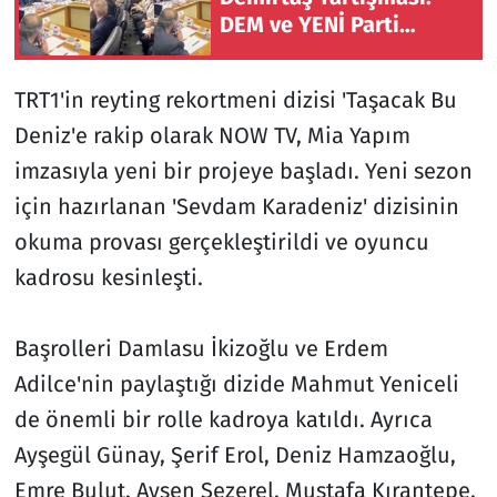
DEM ve YENİ Parti
Arasında Gerginlik
Yaşandı
TRT1'in reyting rekortmeni dizisi 'Taşacak Bu
Deniz'e rakip olarak NOW TV, Mia Yapım
imzasıyla yeni bir projeye başladı. Yeni sezon
için hazırlanan 'Sevdam Karadeniz' dizisinin
okuma provası gerçekleştirildi ve oyuncu
kadrosu kesinleşti.
Başrolleri Damlasu İkizoğlu ve Erdem
Adilce'nin paylaştığı dizide Mahmut Yeniceli
de önemli bir rolle kadroya katıldı. Ayrıca
Ayşegül Günay, Şerif Erol, Deniz Hamzaoğlu,
Emre Bulut, Ayşen Sezerel, Mustafa Kırantepe,