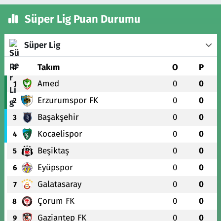
Süper Lig Puan Durumu
Süper Lig
#
Takım
O
P
Amed
0
0
1
Erzurumspor FK
0
0
2
Başakşehir
0
0
3
Kocaelispor
0
0
4
Beşiktaş
0
0
5
Eyüpspor
0
0
6
Galatasaray
0
0
7
Çorum FK
0
0
8
Gaziantep FK
0
0
9