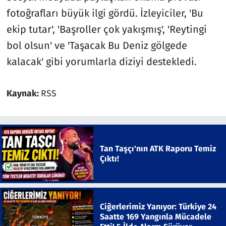
fotoğrafları büyük ilgi gördü. İzleyiciler, 'Bu
ekip tutar', 'Başroller çok yakışmış', 'Reytingi
bol olsun' ve 'Taşacak Bu Deniz gölgede
kalacak' gibi yorumlarla diziyi destekledi.
Kaynak:
RSS
Tan Taşçı'nın ATK Raporu Temiz
Çıktı!
Ciğerlerimiz Yanıyor: Türkiye 24
Saatte 169 Yangınla Mücadele