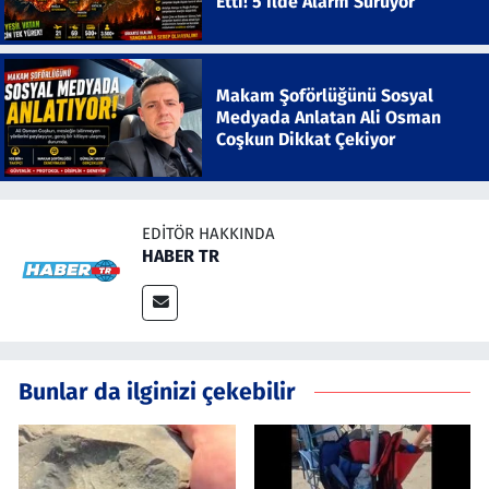
Etti! 5 İlde Alarm Sürüyor
Makam Şoförlüğünü Sosyal
Medyada Anlatan Ali Osman
Coşkun Dikkat Çekiyor
EDITÖR HAKKINDA
HABER TR
Bunlar da ilginizi çekebilir