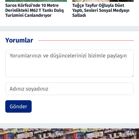
Saros Körfezi'nde 10 Metre
Tuğçe Tayfur Oğluyla Düet
Derinlikteki M62 T Tankı Dalış
Yaptı, Sesleri Sosyal Medyayı
Turizmini Canlandırıyor
Salladı
Yorumlar
Gönder