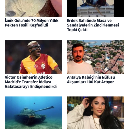
İznik Gölü'nde 70 Milyon Yıllık
Erdek Sahilinde Masa ve
Pekten Fosili Keşfedildi
Sandalyelerin Zincirlenmesi
Tepki Çekti
Victor Osimhen'in Atletico
Antalya Kaleiçi'nin Nüfusu
Madrid'e Transfer İddiası
Akşamları 100 Kat Artıyor
Galatasaray'ı Endişelendirdi