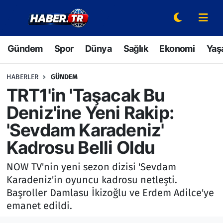
Gündem
Hava Durumu
Gündem
Spor
Dünya
Sağlık
Ekonomi
Yaş
Spor
Trafik Durumu
HABERLER
GÜNDEM
Dünya
Süper Lig Puan Durumu ve Fikstür
TRT1'in 'Taşacak Bu
Deniz'ine Yeni Rakip:
Sağlık
Tüm Manşetler
'Sevdam Karadeniz'
Ekonomi
Son Dakika Haberleri
Kadrosu Belli Oldu
Yaşam
Haber Arşivi
NOW TV'nin yeni sezon dizisi 'Sevdam
Karadeniz'in oyuncu kadrosu netleşti.
Hava Durumu
Başroller Damlasu İkizoğlu ve Erdem Adilce'ye
emanet edildi.
Bilim ve Teknoloji