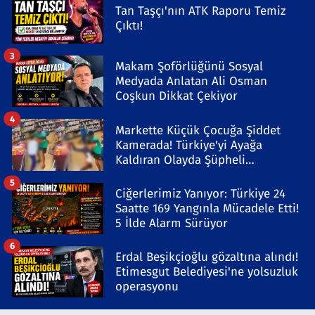
Tan Taşçı'nın ATK Raporu Temiz
Çıktı!
3
Makam Şoförlüğünü Sosyal
Medyada Anlatan Ali Osman
Coşkun Dikkat Çekiyor
4
Markette Küçük Çocuğa Şiddet
Kamerada! Türkiye'yi Ayağa
Kaldıran Olayda Şüpheli
Gözaltında
5
Ciğerlerimiz Yanıyor: Türkiye 24
Saatte 169 Yangınla Mücadele Etti!
5 İlde Alarm Sürüyor
6
Erdal Beşikçioğlu gözaltına alındı!
Etimesgut Belediyesi'ne yolsuzluk
operasyonu