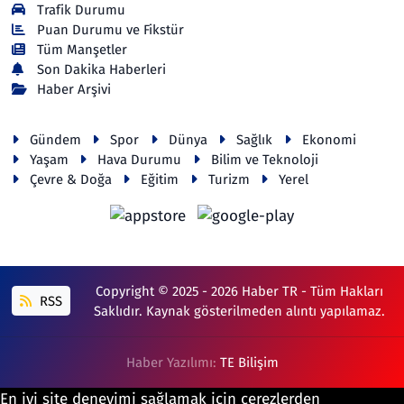
Trafik Durumu
Puan Durumu ve Fikstür
Tüm Manşetler
Son Dakika Haberleri
Haber Arşivi
Gündem
Spor
Dünya
Sağlık
Ekonomi
Yaşam
Hava Durumu
Bilim ve Teknoloji
Çevre & Doğa
Eğitim
Turizm
Yerel
Copyright © 2025 - 2026 Haber TR - Tüm Hakları
RSS
Saklıdır. Kaynak gösterilmeden alıntı yapılamaz.
Haber Yazılımı:
TE Bilişim
En iyi site deneyimi sağlamak için çerezlerden