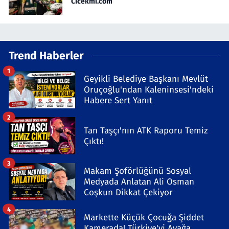
Cicekmi.com
Trend Haberler
1
Geyikli Belediye Başkanı Mevlüt
Oruçoğlu'ndan Kaleninsesi'ndeki
Habere Sert Yanıt
2
Tan Taşçı'nın ATK Raporu Temiz
Çıktı!
3
Makam Şoförlüğünü Sosyal
Medyada Anlatan Ali Osman
Coşkun Dikkat Çekiyor
4
Markette Küçük Çocuğa Şiddet
Kamerada! Türkiye'yi Ayağa