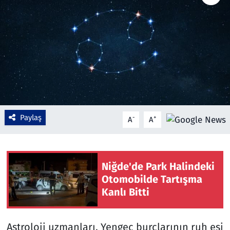
Çevre & Doğa
Eğitim
Turizm
Yerel
Paylaş
-
+
A
A
Niğde'de Park Halindeki
Otomobilde Tartışma
Kanlı Bitti
Astroloji uzmanları, Yengeç burçlarının ruh eşi