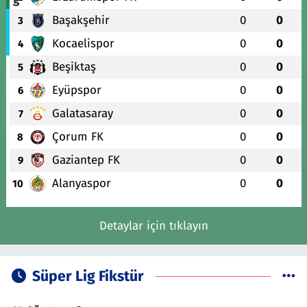
Başakşehir
0
0
3
Kocaelispor
0
0
4
Beşiktaş
0
0
5
Eyüpspor
0
0
6
Galatasaray
0
0
7
Çorum FK
0
0
8
Gaziantep FK
0
0
9
Alanyaspor
0
0
10
Detaylar için tıklayın
Süper Lig Fikstür