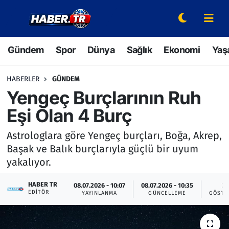
Gündem
Hava Durumu
Gündem
Spor
Dünya
Sağlık
Ekonomi
Yaş
Spor
Trafik Durumu
HABERLER
GÜNDEM
Dünya
Süper Lig Puan Durumu ve Fikstür
Yengeç Burçlarının Ruh
Eşi Olan 4 Burç
Sağlık
Tüm Manşetler
Astrologlara göre Yengeç burçları, Boğa, Akrep,
Ekonomi
Son Dakika Haberleri
Başak ve Balık burçlarıyla güçlü bir uyum
yakalıyor.
Yaşam
Haber Arşivi
HABER TR
08.07.2026 - 10:07
08.07.2026 - 10:35
2
EDITÖR
Hava Durumu
YAYINLANMA
GÜNCELLEME
GÖSTE
Bilim ve Teknoloji