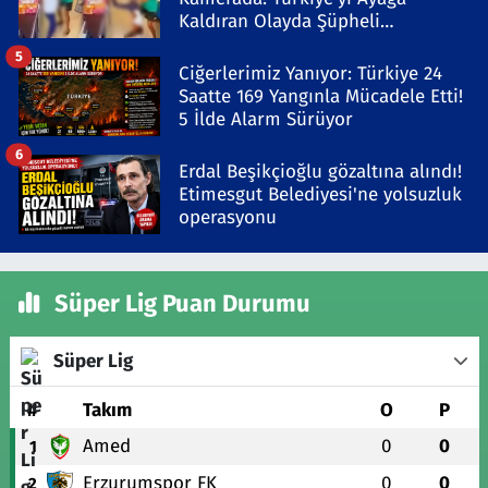
Kaldıran Olayda Şüpheli
Gözaltında
5
Ciğerlerimiz Yanıyor: Türkiye 24
Saatte 169 Yangınla Mücadele Etti!
5 İlde Alarm Sürüyor
6
Erdal Beşikçioğlu gözaltına alındı!
Etimesgut Belediyesi'ne yolsuzluk
operasyonu
Süper Lig Puan Durumu
Süper Lig
#
Takım
O
P
Amed
0
0
1
Erzurumspor FK
0
0
2