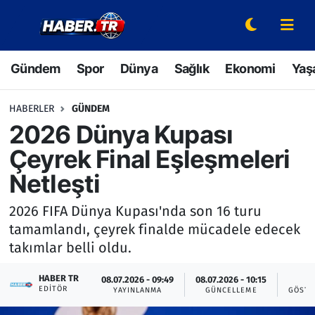
Gündem
Hava Durumu
Gündem
Spor
Dünya
Sağlık
Ekonomi
Yaş
Spor
Trafik Durumu
HABERLER
GÜNDEM
Dünya
Süper Lig Puan Durumu ve Fikstür
2026 Dünya Kupası
Çeyrek Final Eşleşmeleri
Sağlık
Tüm Manşetler
Netleşti
Ekonomi
Son Dakika Haberleri
2026 FIFA Dünya Kupası'nda son 16 turu
tamamlandı, çeyrek finalde mücadele edecek
Yaşam
Haber Arşivi
takımlar belli oldu.
Hava Durumu
HABER TR
08.07.2026 - 09:49
08.07.2026 - 10:15
2
EDITÖR
YAYINLANMA
GÜNCELLEME
GÖSTE
Bilim ve Teknoloji