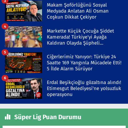
3
Makam Şoförlüğünü Sosyal
Medyada Anlatan Ali Osman
Coşkun Dikkat Çekiyor
4
Markette Küçük Çocuğa Şiddet
Kamerada! Türkiye'yi Ayağa
Kaldıran Olayda Şüpheli
Gözaltında
5
Ciğerlerimiz Yanıyor: Türkiye 24
Saatte 169 Yangınla Mücadele Etti!
5 İlde Alarm Sürüyor
6
Erdal Beşikçioğlu gözaltına alındı!
Etimesgut Belediyesi'ne yolsuzluk
operasyonu
Süper Lig Puan Durumu