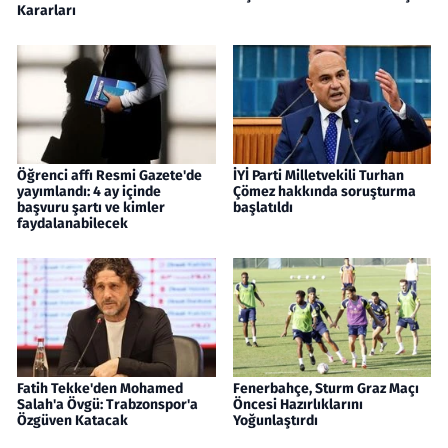
Kararları
Öğrenci affı Resmi Gazete'de
İYİ Parti Milletvekili Turhan
yayımlandı: 4 ay içinde
Çömez hakkında soruşturma
başvuru şartı ve kimler
başlatıldı
faydalanabilecek
Fatih Tekke'den Mohamed
Fenerbahçe, Sturm Graz Maçı
Salah'a Övgü: Trabzonspor'a
Öncesi Hazırlıklarını
Özgüven Katacak
Yoğunlaştırdı