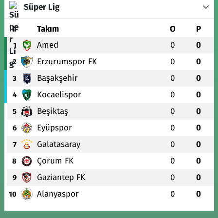
Süper Lig
#
Takım
O
P
Amed
0
0
1
Erzurumspor FK
0
0
2
Başakşehir
0
0
3
Kocaelispor
0
0
4
Beşiktaş
0
0
5
Eyüpspor
0
0
6
Galatasaray
0
0
7
Çorum FK
0
0
8
Gaziantep FK
0
0
9
Alanyaspor
0
0
10