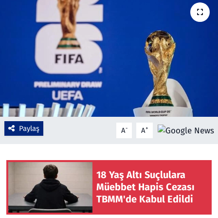
Çevre & Doğa
Eğitim
Turizm
Yerel
Paylaş
-
+
A
A
18 Yaş Altı Suçlulara
Müebbet Hapis Cezası
TBMM'de Kabul Edildi