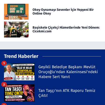
Okey Oynamayı Sevenler İçin Yepyeni Bir
Online Okey
Başiskele Çiçekçi Hizmetlerinde Yeni Dönem:
Cicekmi.com
Trend Haberler
1
Geyikli Belediye Başkanı Mevlüt
Oruçoğlu'ndan Kaleninsesi'ndeki
Habere Sert Yanıt
2
Tan Taşçı'nın ATK Raporu Temiz
Çıktı!