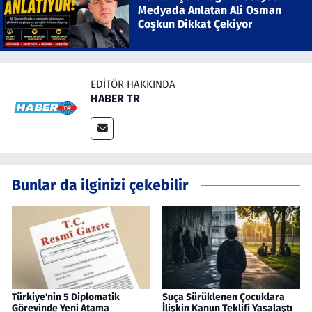
Medyada Anlatan Ali Osman
Coşkun Dikkat Çekiyor
EDITÖR HAKKINDA
HABER TR
Bunlar da ilginizi çekebilir
Türkiye'nin 5 Diplomatik
Suça Sürüklenen Çocuklara
Görevinde Yeni Atama
İlişkin Kanun Teklifi Yasalaştı