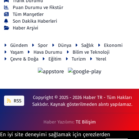
Trafik Durumu
Puan Durumu ve Fikstür
Tüm Manşetler
Son Dakika Haberleri
Haber Arşivi
Gündem
Spor
Dünya
Sağlık
Ekonomi
Yaşam
Hava Durumu
Bilim ve Teknoloji
Çevre & Doğa
Eğitim
Turizm
Yerel
Copyright © 2025 - 2026 Haber TR - Tüm Hakları
RSS
Saklıdır. Kaynak gösterilmeden alıntı yapılamaz.
Haber Yazılımı:
TE Bilişim
En iyi site deneyimi sağlamak için çerezlerden