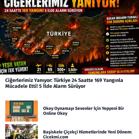
Ciğerlerimiz Yanıyor: Türkiye 24 Saatte 169 Yangınla
Mücadele Etti! 5 İlde Alarm Sürüyor
Okey Oynamayı Sevenler İçin Yepyeni Bir
Online Okey
Başiskele Çiçekçi Hizmetlerinde Yeni Dönem:
Cicekmi.com