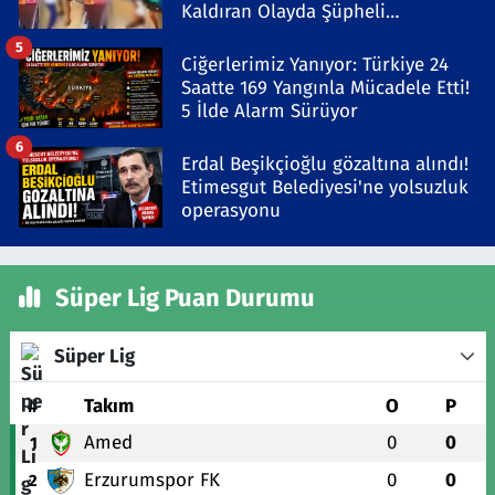
Kaldıran Olayda Şüpheli
Gözaltında
5
Ciğerlerimiz Yanıyor: Türkiye 24
Saatte 169 Yangınla Mücadele Etti!
5 İlde Alarm Sürüyor
6
Erdal Beşikçioğlu gözaltına alındı!
Etimesgut Belediyesi'ne yolsuzluk
operasyonu
Süper Lig Puan Durumu
Süper Lig
#
Takım
O
P
Amed
0
0
1
Erzurumspor FK
0
0
2