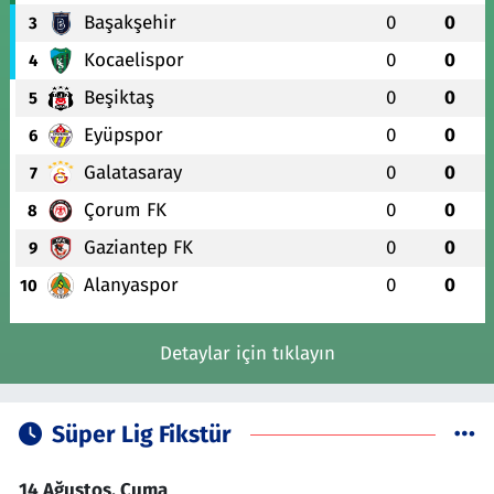
Başakşehir
0
0
3
Kocaelispor
0
0
4
Beşiktaş
0
0
5
Eyüpspor
0
0
6
Galatasaray
0
0
7
Çorum FK
0
0
8
Gaziantep FK
0
0
9
Alanyaspor
0
0
10
Detaylar için tıklayın
Süper Lig Fikstür
14 Ağustos, Cuma