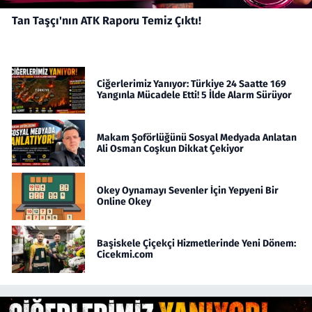
Tan Taşçı'nın ATK Raporu Temiz Çıktı!
Ciğerlerimiz Yanıyor: Türkiye 24 Saatte 169
Yangınla Mücadele Etti! 5 İlde Alarm Sürüyor
Makam Şoförlüğünü Sosyal Medyada Anlatan
Ali Osman Coşkun Dikkat Çekiyor
Okey Oynamayı Sevenler İçin Yepyeni Bir
Online Okey
Başiskele Çiçekçi Hizmetlerinde Yeni Dönem:
Cicekmi.com