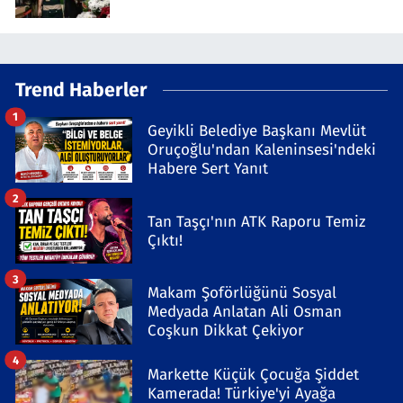
Trend Haberler
1
Geyikli Belediye Başkanı Mevlüt
Oruçoğlu'ndan Kaleninsesi'ndeki
Habere Sert Yanıt
2
Tan Taşçı'nın ATK Raporu Temiz
Çıktı!
3
Makam Şoförlüğünü Sosyal
Medyada Anlatan Ali Osman
Coşkun Dikkat Çekiyor
4
Markette Küçük Çocuğa Şiddet
Kamerada! Türkiye'yi Ayağa