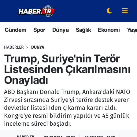
Gündem
Hava Durumu
Gündem
Spor
Dünya
Sağlık
Ekonomi
Yaş
Spor
Trafik Durumu
HABERLER
DÜNYA
Dünya
Süper Lig Puan Durumu ve Fikstür
Trump, Suriye'nin Terör
Listesinden Çıkarılmasını
Sağlık
Tüm Manşetler
Onayladı
Ekonomi
Son Dakika Haberleri
ABD Başkanı Donald Trump, Ankara'daki NATO
Zirvesi sırasında Suriye'yi teröre destek veren
Yaşam
Haber Arşivi
devletler listesinden çıkarma kararı aldı.
Kongre'ye resmi bildirim yapıldı ve 45 günlük
Hava Durumu
inceleme süreci başladı.
Bilim ve Teknoloji
HABER TR