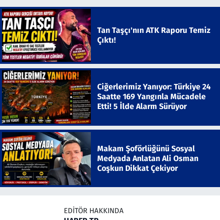
Tan Taşçı'nın ATK Raporu Temiz
Çıktı!
Ciğerlerimiz Yanıyor: Türkiye 24
Saatte 169 Yangınla Mücadele
Etti! 5 İlde Alarm Sürüyor
Makam Şoförlüğünü Sosyal
Medyada Anlatan Ali Osman
Coşkun Dikkat Çekiyor
EDITÖR HAKKINDA