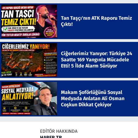
Tan Taşçı'nın ATK Raporu Temiz
Çıktı!
Ciğerlerimiz Yanıyor: Türkiye 24
Saatte 169 Yangınla Mücadele
Etti! 5 İlde Alarm Sürüyor
Makam Şoförlüğünü Sosyal
Medyada Anlatan Ali Osman
Coşkun Dikkat Çekiyor
EDITÖR HAKKINDA
HABER TR