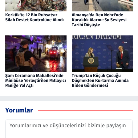
Kerkük'te 12 Bin Ruhsatsız
Almanya'da Ren Nehri'nde
Silah Devlet Kontrolüne Alındı
Kuraklık Alarmı: Su Seviyesi
Tarihi Düşüşte
Şam Ceramana Mahallesi'nde
Trump'tan Küçük Çocuğu
Minibüse Yerleştirilen Patlayıcı
Düşmekten Kurtarma Anında
Paniğe Yol Açtı
Biden Göndermesi
Yorumlar