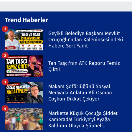
Trend Haberler
1
Geyikli Belediye Başkanı Mevlüt
Oruçoğlu'ndan Kaleninsesi'ndeki
Habere Sert Yanıt
2
Tan Taşçı'nın ATK Raporu Temiz
Çıktı!
3
Makam Şoförlüğünü Sosyal
Medyada Anlatan Ali Osman
Coşkun Dikkat Çekiyor
4
Markette Küçük Çocuğa Şiddet
Kamerada! Türkiye'yi Ayağa
Kaldıran Olayda Şüpheli
Gözaltında