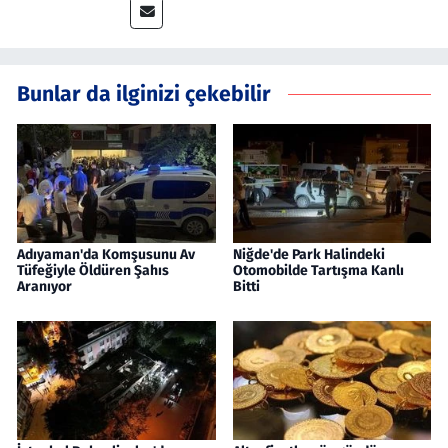
Bunlar da ilginizi çekebilir
Adıyaman'da Komşusunu Av
Niğde'de Park Halindeki
Tüfeğiyle Öldüren Şahıs
Otomobilde Tartışma Kanlı
Aranıyor
Bitti