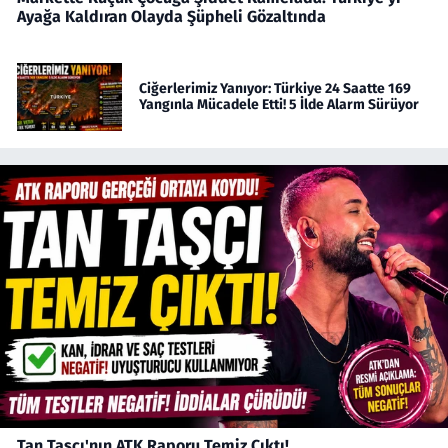
Ayağa Kaldıran Olayda Şüpheli Gözaltında
Ciğerlerimiz Yanıyor: Türkiye 24 Saatte 169
Yangınla Mücadele Etti! 5 İlde Alarm Sürüyor
Tan Taşçı'nın ATK Raporu Temiz Çıktı!