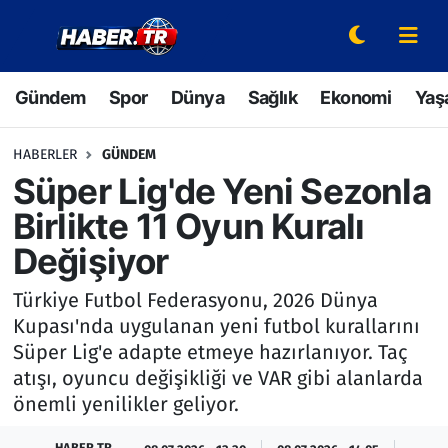
Gündem
Hava Durumu
Gündem
Spor
Dünya
Sağlık
Ekonomi
Yaş
Spor
Trafik Durumu
HABERLER
GÜNDEM
Dünya
Süper Lig Puan Durumu ve Fikstür
Süper Lig'de Yeni Sezonla
Birlikte 11 Oyun Kuralı
Sağlık
Tüm Manşetler
Değişiyor
Ekonomi
Son Dakika Haberleri
Türkiye Futbol Federasyonu, 2026 Dünya
Kupası'nda uygulanan yeni futbol kurallarını
Yaşam
Haber Arşivi
Süper Lig'e adapte etmeye hazırlanıyor. Taç
atışı, oyuncu değişikliği ve VAR gibi alanlarda
Hava Durumu
önemli yenilikler geliyor.
Bilim ve Teknoloji
HABER TR