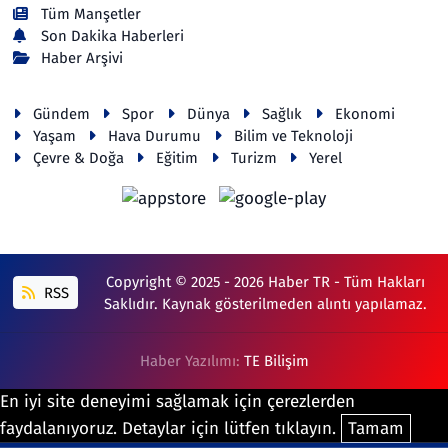
Tüm Manşetler
Son Dakika Haberleri
Haber Arşivi
Gündem
Spor
Dünya
Sağlık
Ekonomi
Yaşam
Hava Durumu
Bilim ve Teknoloji
Çevre & Doğa
Eğitim
Turizm
Yerel
Copyright © 2025 - 2026 Haber TR - Tüm Hakları
RSS
Saklıdır. Kaynak gösterilmeden alıntı yapılamaz.
Haber Yazılımı:
TE Bilişim
En iyi site deneyimi sağlamak için çerezlerden
faydalanıyoruz. Detaylar için lütfen tıklayın.
Tamam