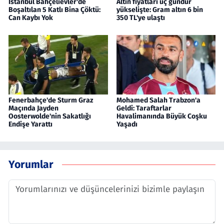
İstanbul Bahçelievler'de
Altın fiyatları üç gündür
Boşaltılan 5 Katlı Bina Çöktü:
yükselişte: Gram altın 6 bin
Can Kaybı Yok
350 TL'ye ulaştı
Fenerbahçe'de Sturm Graz
Mohamed Salah Trabzon'a
Maçında Jayden
Geldi: Taraftarlar
Oosterwolde'nin Sakatlığı
Havalimanında Büyük Coşku
Endişe Yarattı
Yaşadı
Yorumlar