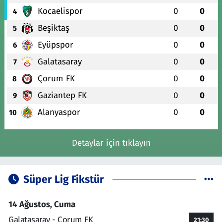
Kocaelispor
0
0
4
Beşiktaş
0
0
5
Eyüpspor
0
0
6
Galatasaray
0
0
7
Çorum FK
0
0
8
Gaziantep FK
0
0
9
Alanyaspor
0
0
10
Detaylar için tıklayın
Süper Lig Fikstür
14 Ağustos, Cuma
Galatasaray - Çorum FK
21:30