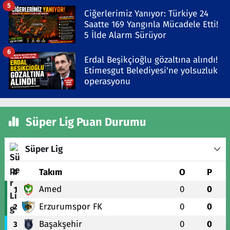
5
Ciğerlerimiz Yanıyor: Türkiye 24
Saatte 169 Yangınla Mücadele Etti!
5 İlde Alarm Sürüyor
6
Erdal Beşikçioğlu gözaltına alındı!
Etimesgut Belediyesi'ne yolsuzluk
operasyonu
Süper Lig Puan Durumu
Süper Lig
#
Takım
O
P
Amed
0
0
1
Erzurumspor FK
0
0
2
Başakşehir
0
0
3