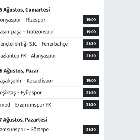
5 Ağustos, Cumartesi
onyaspor - Rizespor
19:00
asımpaşa - Trabzonspor
19:00
ençlerbirliği S.K. - Fenerbahçe
21:30
aziantep FK - Alanyaspor
21:30
6 Ağustos, Pazar
aşakşehir - Kocaelispor
19:00
eşiktaş - Eyüpspor
21:30
med - Erzurumspor FK
21:30
7 Ağustos, Pazartesi
amsunspor - Göztepe
21:30