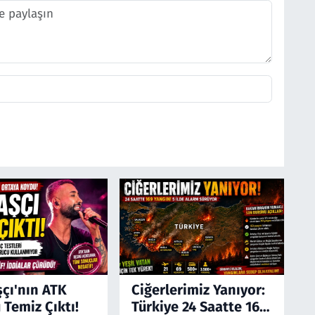
şçı'nın ATK
Ciğerlerimiz Yanıyor:
 Temiz Çıktı!
Türkiye 24 Saatte 169