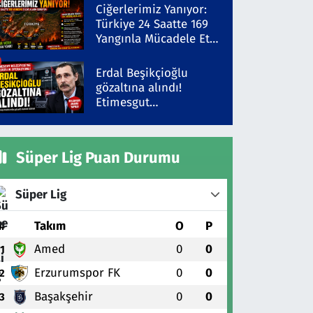
Şüpheli Gözaltında
Ciğerlerimiz Yanıyor:
Türkiye 24 Saatte 169
Yangınla Mücadele Etti!
5 İlde Alarm Sürüyor
Erdal Beşikçioğlu
gözaltına alındı!
Etimesgut
Belediyesi'ne yolsuzluk
operasyonu
Süper Lig Puan Durumu
Süper Lig
#
Takım
O
P
Amed
0
0
1
Erzurumspor FK
0
0
2
Başakşehir
0
0
3