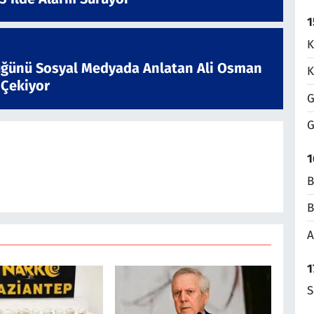
1
K
ğünü Sosyal Medyada Anlatan Ali Osman
K
 Çekiyor
G
G
1
B
B
A
1
S