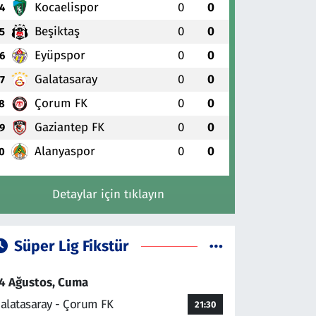
Kocaelispor
0
0
4
Beşiktaş
0
0
5
Eyüpspor
0
0
6
Galatasaray
0
0
7
Çorum FK
0
0
8
Gaziantep FK
0
0
9
Alanyaspor
0
0
0
Detaylar için tıklayın
Süper Lig Fikstür
4 Ağustos, Cuma
alatasaray - Çorum FK
21:30