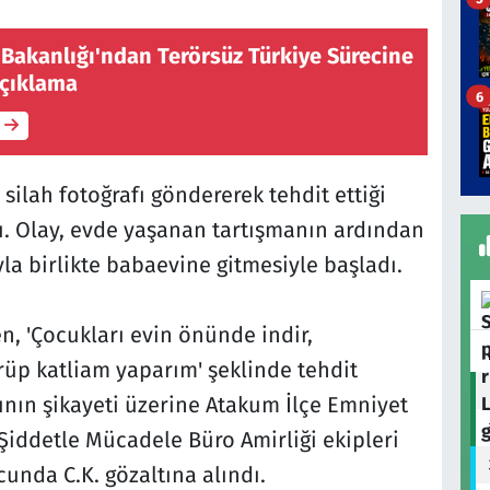
 Bakanlığı'ndan Terörsüz Türkiye Sürecine
 Açıklama
6
ilah fotoğrafı göndererek tehdit ettiği
ndı. Olay, evde yaşanan tartışmanın ardından
yla birlikte babaevine gitmesiyle başladı.
n, 'Çocukları evin önünde indir,
rüp katliam yaparım' şeklinde tehdit
dının şikayeti üzerine Atakum İlçe Emniyet
Şiddetle Mücadele Büro Amirliği ekipleri
unda C.K. gözaltına alındı.