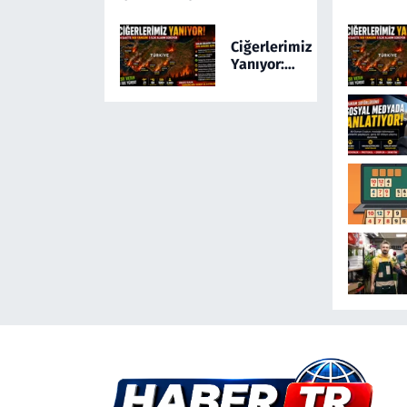
Kamerada! Türkiye'yi
Ayağa Kaldıran
Ciğerlerimiz
Olayda Şüpheli
Yanıyor:
Gözaltında
Türkiye 24
Saatte 169
Yangınla
Mücadele
Etti! 5 İlde
Alarm
Sürüyor