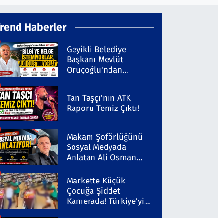
Trend Haberler
Geyikli Belediye
Başkanı Mevlüt
Oruçoğlu'ndan
Kaleninsesi'ndeki
Habere Sert Yanıt
Tan Taşçı'nın ATK
Raporu Temiz Çıktı!
Makam Şoförlüğünü
Sosyal Medyada
Anlatan Ali Osman
Coşkun Dikkat Çekiyor
Markette Küçük
Çocuğa Şiddet
Kamerada! Türkiye'yi
Ayağa Kaldıran Olayda