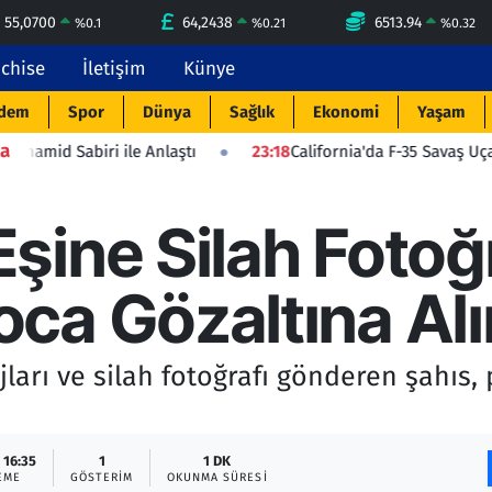
55,0700
64,2438
6513.94
%
0.1
%
0.21
%
0.32
nchise
İletişim
Künye
dem
Spor
Dünya
Sağlık
Ekonomi
Yaşam
a
le Anlaştı
23:18
California'da F-35 Savaş Uçağı Düştü: Pilot 
şine Silah Fotoğr
ca Gözaltına Alı
arı ve silah fotoğrafı gönderen şahıs, p
 16:35
1
1 DK
EME
GÖSTERIM
OKUNMA SÜRESI