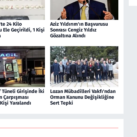
te 24 Kilo
Aziz Yıldırım'ın Başvurusu
 Ele Geçirildi, 1 Kişi
Sonrası Cengiz Yıldız
a
Gözaltına Alındı
Tüneli Girişinde İki
Lozan Mübadilleri Vakfı'ndan
n Çarpışması
Orman Kanunu Değişikliğine
Kişi Yaralandı
Sert Tepki