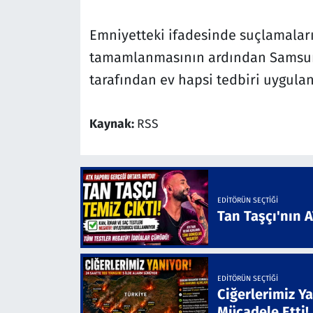
Emniyetteki ifadesinde suçlamaları
tamamlanmasının ardından Samsun 
tarafından ev hapsi tedbiri uygulan
Kaynak:
RSS
EDITÖRÜN SEÇTIĞI
Tan Taşçı'nın 
EDITÖRÜN SEÇTIĞI
Ciğerlerimiz Ya
Mücadele Etti!