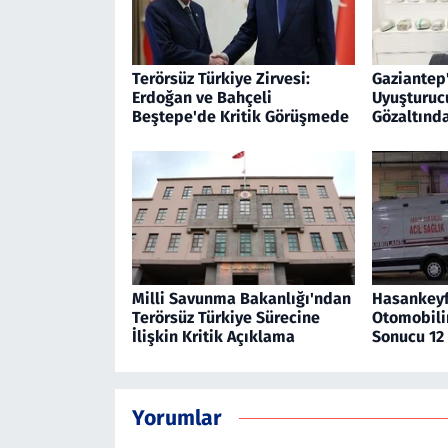
Terörsüz Türkiye Zirvesi:
Gaziantep'
Erdoğan ve Bahçeli
Uyuşturucu
Beştepe'de Kritik Görüşmede
Gözaltınd
Milli Savunma Bakanlığı'ndan
Hasankeyf 
Terörsüz Türkiye Sürecine
Otomobili
İlişkin Kritik Açıklama
Sonucu 12 
Yorumlar