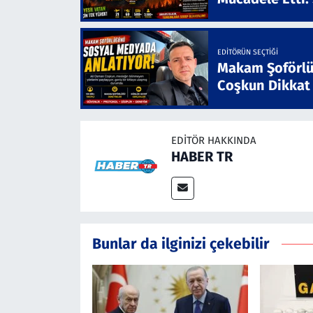
EDITÖRÜN SEÇTIĞI
Makam Şoförlü
Coşkun Dikkat
EDITÖR HAKKINDA
HABER TR
Bunlar da ilginizi çekebilir