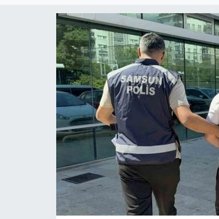
Çevre & Doğa
Eğitim
Turizm
Yerel