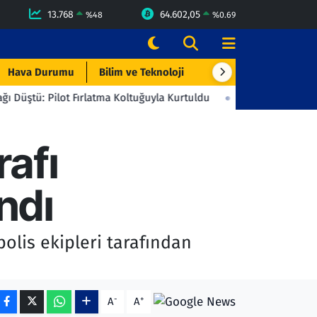
13.768
64.602,05
%
48
%
0.69
Hava Durumu
Bilim ve Teknoloji
Çevre & Doğa
Eği
Fırlatma Koltuğuyla Kurtuldu
23:06
Beşiktaş'tan Gençlerbirliği'
afı
ndı
olis ekipleri tarafından
-
+
A
A