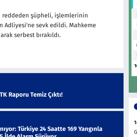
 reddeden şüpheli, işlemlerinin
Adliyesi'ne sevk edildi. Mahkeme
arak serbest bırakıldı.
1
ATK Raporu Temiz Çıktı!
1
nıyor: Türkiye 24 Saatte 169 Yangınla
G
 5 İlde Alarm Sürüyor