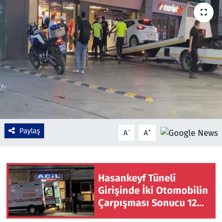
Çevre & Doğa
Eğitim
Turizm
Yerel
Paylaş
-
+
A
A
Hasankeyf Tüneli
Girişinde İki Otomobilin
Çarpışması Sonucu 12
Kişi Yaralandı