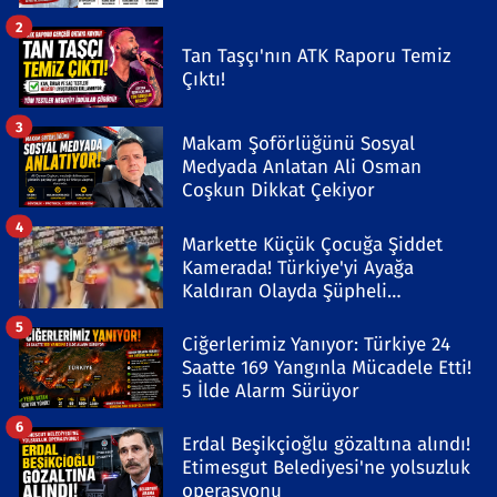
2
Tan Taşçı'nın ATK Raporu Temiz
Çıktı!
3
Makam Şoförlüğünü Sosyal
Medyada Anlatan Ali Osman
Coşkun Dikkat Çekiyor
4
Markette Küçük Çocuğa Şiddet
Kamerada! Türkiye'yi Ayağa
Kaldıran Olayda Şüpheli
Gözaltında
5
Ciğerlerimiz Yanıyor: Türkiye 24
Saatte 169 Yangınla Mücadele Etti!
5 İlde Alarm Sürüyor
6
Erdal Beşikçioğlu gözaltına alındı!
Etimesgut Belediyesi'ne yolsuzluk
operasyonu