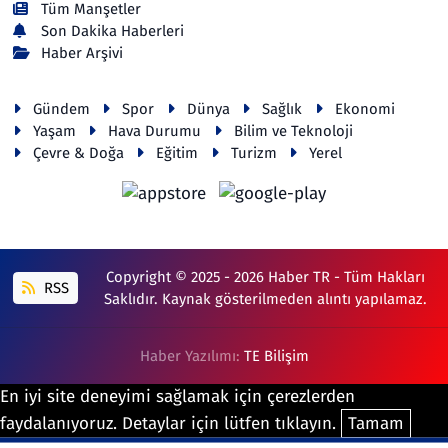
Tüm Manşetler
Son Dakika Haberleri
Haber Arşivi
Gündem
Spor
Dünya
Sağlık
Ekonomi
Yaşam
Hava Durumu
Bilim ve Teknoloji
Çevre & Doğa
Eğitim
Turizm
Yerel
Copyright © 2025 - 2026 Haber TR - Tüm Hakları
RSS
Saklıdır. Kaynak gösterilmeden alıntı yapılamaz.
Haber Yazılımı:
TE Bilişim
En iyi site deneyimi sağlamak için çerezlerden
faydalanıyoruz. Detaylar için lütfen tıklayın.
Tamam