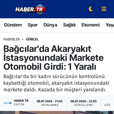
Gündem
Hava Durumu
Gündem
Spor
Dünya
Sağlık
Ekonomi
Yaş
Spor
Trafik Durumu
HABERLER
GÜNCEL
Dünya
Süper Lig Puan Durumu ve Fikstür
Bağcılar'da Akaryakıt
İstasyonundaki Markete
Sağlık
Tüm Manşetler
Otomobil Girdi: 1 Yaralı
Ekonomi
Son Dakika Haberleri
Bağcılar'da bir kadın sürücünün kontrolünü
kaybettiği otomobil, akaryakıt istasyonundaki
Yaşam
Haber Arşivi
markete daldı. Kazada bir müşteri yaralandı.
Hava Durumu
HABER TR
08.07.2026 - 21:45
08.07.2026 - 22:55
8
EDITÖR
YAYINLANMA
GÜNCELLEME
GÖSTE
Bilim ve Teknoloji