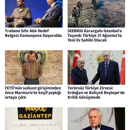
Trabzon Sıfır Atık Hedef
SEEBRIG Karargahı İstanbul'a
Belgesi Kamuoyuna Duyuruldu
Taşındı: Türkiye 31 Ağustos'ta
Yeni Ev Sahibi Olacak
FETÖ'nün suikast girişiminden
Terörsüz Türkiye Zirvesi:
önce Marmaris'te keşif yaptığı
Erdoğan ve Bahçeli Beştepe'de
ortaya çıktı
Kritik Görüşmede