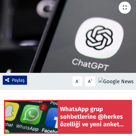
Çevre & Doğa
Eğitim
Turizm
Yerel
Paylaş
-
+
A
A
WhatsApp grup
sohbetlerine @herkes
özelliği ve yeni anket
araçları eklendi