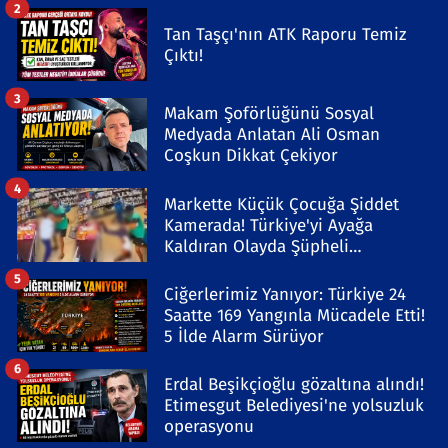
2
Tan Taşçı'nın ATK Raporu Temiz
Çıktı!
3
Makam Şoförlüğünü Sosyal
Medyada Anlatan Ali Osman
Coşkun Dikkat Çekiyor
4
Markette Küçük Çocuğa Şiddet
Kamerada! Türkiye'yi Ayağa
Kaldıran Olayda Şüpheli
Gözaltında
5
Ciğerlerimiz Yanıyor: Türkiye 24
Saatte 169 Yangınla Mücadele Etti!
5 İlde Alarm Sürüyor
6
Erdal Beşikçioğlu gözaltına alındı!
Etimesgut Belediyesi'ne yolsuzluk
operasyonu