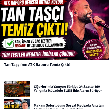
Tan Taşçı'nın ATK Raporu Temiz Çıktı!
Ciğerlerimiz Yanıyor: Türkiye 24 Saatte 169
Yangınla Mücadele Etti! 5 İlde Alarm Sürüyor
Makam Şoförlüğünü Sosyal Medyada Anlatan