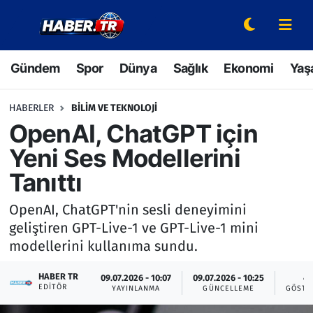
Gündem
Hava Durumu
Gündem
Spor
Dünya
Sağlık
Ekonomi
Yaş
Spor
Trafik Durumu
HABERLER
BILIM VE TEKNOLOJI
Dünya
Süper Lig Puan Durumu ve Fikstür
OpenAI, ChatGPT için
Yeni Ses Modellerini
Sağlık
Tüm Manşetler
Tanıttı
Ekonomi
Son Dakika Haberleri
OpenAI, ChatGPT'nin sesli deneyimini
geliştiren GPT-Live-1 ve GPT-Live-1 mini
Yaşam
Haber Arşivi
modellerini kullanıma sundu.
Hava Durumu
HABER TR
09.07.2026 - 10:07
09.07.2026 - 10:25
4
EDITÖR
YAYINLANMA
GÜNCELLEME
GÖSTE
Bilim ve Teknoloji