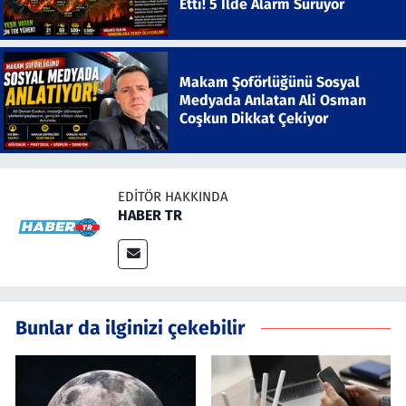
Etti! 5 İlde Alarm Sürüyor
Makam Şoförlüğünü Sosyal
Medyada Anlatan Ali Osman
Coşkun Dikkat Çekiyor
EDITÖR HAKKINDA
HABER TR
Bunlar da ilginizi çekebilir