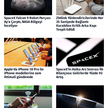
SpaceX Falcon 9 Roket Parçası
Zbtlink Yönlendiricilerinde Her
Ay'a Çarptı, NASA Bölgeyi
35 Saniyede Bağlantı
İnceliyor
Kurabilen Kritik Arka Kapı
Tespit Edildi
Apple'da iPhone 18 Pro ile
SpaceX'in Halka Arz Sonrası İlk
iPhone modellerine zam
Bilançosu: Gelirlerde Yüzde 92
ihtimali gündemde
Artış