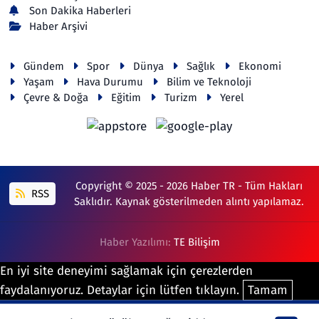
Son Dakika Haberleri
Haber Arşivi
Gündem
Spor
Dünya
Sağlık
Ekonomi
Yaşam
Hava Durumu
Bilim ve Teknoloji
Çevre & Doğa
Eğitim
Turizm
Yerel
Copyright © 2025 - 2026 Haber TR - Tüm Hakları
RSS
Saklıdır. Kaynak gösterilmeden alıntı yapılamaz.
Haber Yazılımı:
TE Bilişim
En iyi site deneyimi sağlamak için çerezlerden
faydalanıyoruz. Detaylar için lütfen tıklayın.
Tamam