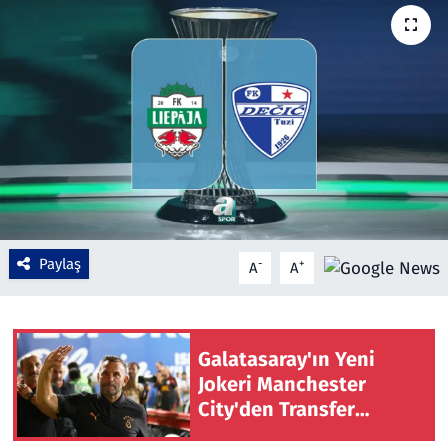
Çevre & Doğa
Eğitim
Turizm
Yerel
Paylaş
-
+
A
A
Galatasaray'ın Yeni
Jokeri Manchester
City'den Transfer
Ediliyor