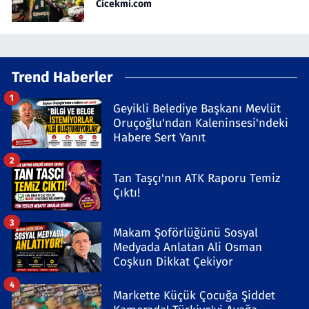
Cicekmi.com
Trend Haberler
1
Geyikli Belediye Başkanı Mevlüt
Oruçoğlu'ndan Kaleninsesi'ndeki
Habere Sert Yanıt
2
Tan Taşçı'nın ATK Raporu Temiz
Çıktı!
3
Makam Şoförlüğünü Sosyal
Medyada Anlatan Ali Osman
Coşkun Dikkat Çekiyor
4
Markette Küçük Çocuğa Şiddet