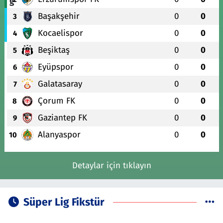
Başakşehir
0
0
3
Kocaelispor
0
0
4
Beşiktaş
0
0
5
Eyüpspor
0
0
6
Galatasaray
0
0
7
Çorum FK
0
0
8
Gaziantep FK
0
0
9
Alanyaspor
0
0
10
Detaylar için tıklayın
Süper Lig Fikstür