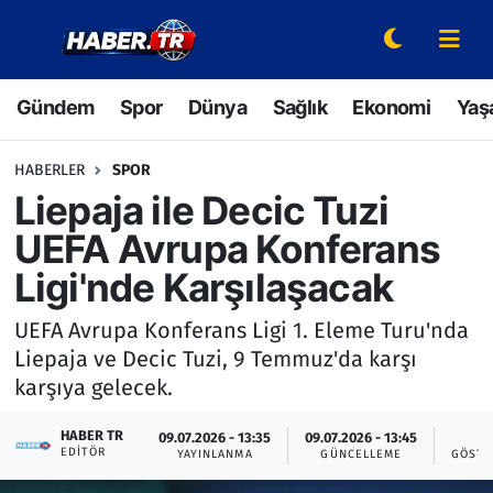
Gündem
Hava Durumu
Gündem
Spor
Dünya
Sağlık
Ekonomi
Yaş
Spor
Trafik Durumu
HABERLER
SPOR
Dünya
Süper Lig Puan Durumu ve Fikstür
Liepaja ile Decic Tuzi
UEFA Avrupa Konferans
Sağlık
Tüm Manşetler
Ligi'nde Karşılaşacak
Ekonomi
Son Dakika Haberleri
UEFA Avrupa Konferans Ligi 1. Eleme Turu'nda
Liepaja ve Decic Tuzi, 9 Temmuz'da karşı
Yaşam
Haber Arşivi
karşıya gelecek.
Hava Durumu
HABER TR
09.07.2026 - 13:35
09.07.2026 - 13:45
2
EDITÖR
YAYINLANMA
GÜNCELLEME
GÖSTE
Bilim ve Teknoloji