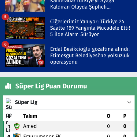
Kamerada! Türkiye'yi Ayağa
Kaldıran Olayda Şüpheli
Gözaltında
5
Ciğerlerimiz Yanıyor: Türkiye 24
Saatte 169 Yangınla Mücadele Etti!
5 İlde Alarm Sürüyor
6
Erdal Beşikçioğlu gözaltına alındı!
Etimesgut Belediyesi'ne yolsuzluk
operasyonu
Süper Lig Puan Durumu
Süper Lig
#
Takım
O
P
Amed
0
0
1
Erzurumspor FK
0
0
2