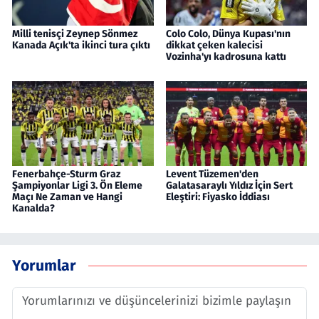
Milli tenisçi Zeynep Sönmez
Colo Colo, Dünya Kupası'nın
Kanada Açık'ta ikinci tura çıktı
dikkat çeken kalecisi
Vozinha'yı kadrosuna kattı
Fenerbahçe-Sturm Graz
Levent Tüzemen'den
Şampiyonlar Ligi 3. Ön Eleme
Galatasaraylı Yıldız İçin Sert
Maçı Ne Zaman ve Hangi
Eleştiri: Fiyasko İddiası
Kanalda?
Yorumlar