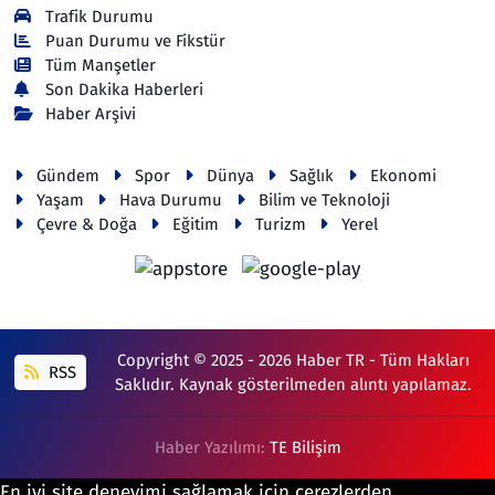
Trafik Durumu
Puan Durumu ve Fikstür
Tüm Manşetler
Son Dakika Haberleri
Haber Arşivi
Gündem
Spor
Dünya
Sağlık
Ekonomi
Yaşam
Hava Durumu
Bilim ve Teknoloji
Çevre & Doğa
Eğitim
Turizm
Yerel
Copyright © 2025 - 2026 Haber TR - Tüm Hakları
RSS
Saklıdır. Kaynak gösterilmeden alıntı yapılamaz.
Haber Yazılımı:
TE Bilişim
En iyi site deneyimi sağlamak için çerezlerden