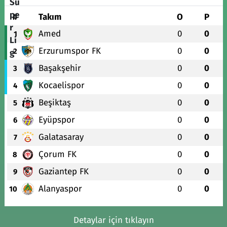
#
Takım
O
P
Amed
0
0
1
Erzurumspor FK
0
0
2
Başakşehir
0
0
3
Kocaelispor
0
0
4
Beşiktaş
0
0
5
Eyüpspor
0
0
6
Galatasaray
0
0
7
Çorum FK
0
0
8
Gaziantep FK
0
0
9
Alanyaspor
0
0
10
Detaylar için tıklayın