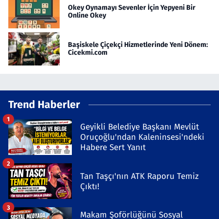
Okey Oynamayı Sevenler İçin Yepyeni Bir
Online Okey
Başiskele Çiçekçi Hizmetlerinde Yeni Dönem:
Cicekmi.com
Trend Haberler
1
Geyikli Belediye Başkanı Mevlüt
Oruçoğlu'ndan Kaleninsesi'ndeki
Habere Sert Yanıt
2
Tan Taşçı'nın ATK Raporu Temiz
Çıktı!
3
Makam Şoförlüğünü Sosyal