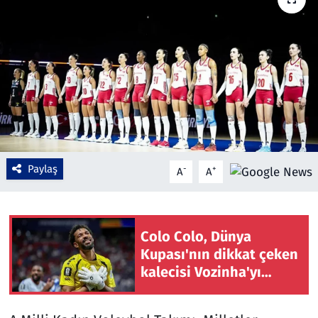
Çevre & Doğa
Eğitim
Turizm
Yerel
Paylaş
-
+
A
A
Colo Colo, Dünya
Kupası'nın dikkat çeken
kalecisi Vozinha'yı
kadrosuna kattı