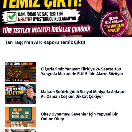
Tan Taşçı'nın ATK Raporu Temiz Çıktı!
Ciğerlerimiz Yanıyor: Türkiye 24 Saatte 169
Yangınla Mücadele Etti! 5 İlde Alarm Sürüyor
Makam Şoförlüğünü Sosyal Medyada Anlatan
Ali Osman Coşkun Dikkat Çekiyor
Okey Oynamayı Sevenler İçin Yepyeni Bir
Online Okey