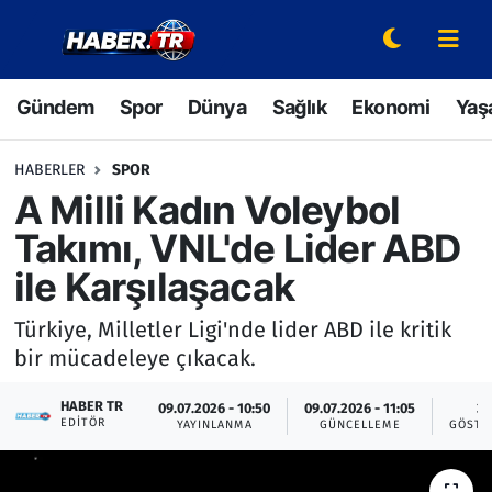
Gündem
Hava Durumu
Gündem
Spor
Dünya
Sağlık
Ekonomi
Yaş
Spor
Trafik Durumu
HABERLER
SPOR
Dünya
Süper Lig Puan Durumu ve Fikstür
A Milli Kadın Voleybol
Takımı, VNL'de Lider ABD
Sağlık
Tüm Manşetler
ile Karşılaşacak
Ekonomi
Son Dakika Haberleri
Türkiye, Milletler Ligi'nde lider ABD ile kritik
bir mücadeleye çıkacak.
Yaşam
Haber Arşivi
HABER TR
09.07.2026 - 10:50
09.07.2026 - 11:05
3
Hava Durumu
EDITÖR
YAYINLANMA
GÜNCELLEME
GÖSTE
Bilim ve Teknoloji