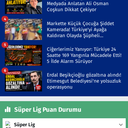
Medyada Anlatan Ali Osman
Coşkun Dikkat Çekiyor
4
Markette Küçük Çocuğa Şiddet
Kamerada! Türkiye'yi Ayağa
Kaldıran Olayda Şüpheli
Gözaltında
5
Ciğerlerimiz Yanıyor: Türkiye 24
Saatte 169 Yangınla Mücadele Etti!
5 İlde Alarm Sürüyor
6
Erdal Beşikçioğlu gözaltına alındı!
Etimesgut Belediyesi'ne yolsuzluk
operasyonu
Süper Lig Puan Durumu
Süper Lig