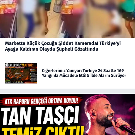
Markette Küçük Çocuğa Şiddet Kamerada! Türkiye'yi
Ayağa Kaldıran Olayda Şüpheli Gözaltında
Ciğerlerimiz Yanıyor: Türkiye 24 Saatte 169
Yangınla Mücadele Etti! 5 İlde Alarm Sürüyor