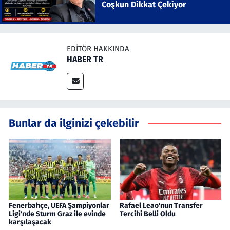
Coşkun Dikkat Çekiyor
EDITÖR HAKKINDA
HABER TR
Bunlar da ilginizi çekebilir
Fenerbahçe, UEFA Şampiyonlar
Rafael Leao'nun Transfer
Ligi'nde Sturm Graz ile evinde
Tercihi Belli Oldu
karşılaşacak