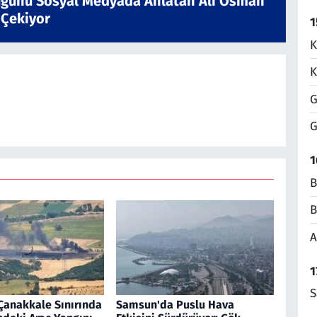
ğünü Sosyal Medyada Anlatan Ali Osman
 Çekiyor
1
K
K
G
G
1
B
B
A
1
S
Çanakkale Sınırında
Samsun'da Puslu Hava