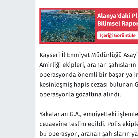
Alanya'daki Pla
Bilimsel Rapor
İçeriği Görüntüle
Kayseri İl Emniyet Müdürlüğü Asay
Amirliği ekipleri, aranan şahısları
operasyonda önemli bir başarıya imz
kesinleşmiş hapis cezası bulunan G.
operasyonla gözaltına alındı.
Yakalanan G.A., emniyetteki işlem
cezaevine teslim edildi. Polis ekipl
bu operasyon, aranan şahısların y