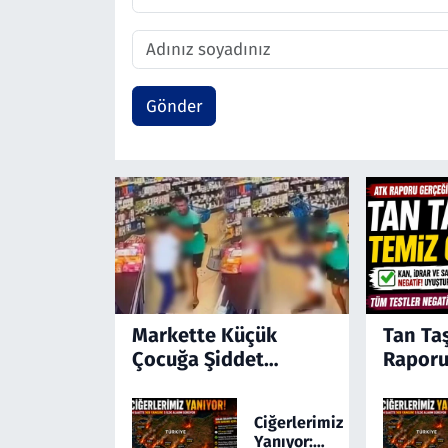
Gönder
Markette Küçük
Tan Ta
Çocuğa Şiddet
Raporu
Kamerada! Türkiye'yi
Ayağa Kaldıran
Ciğerlerimiz
Olayda Şüpheli
Yanıyor: