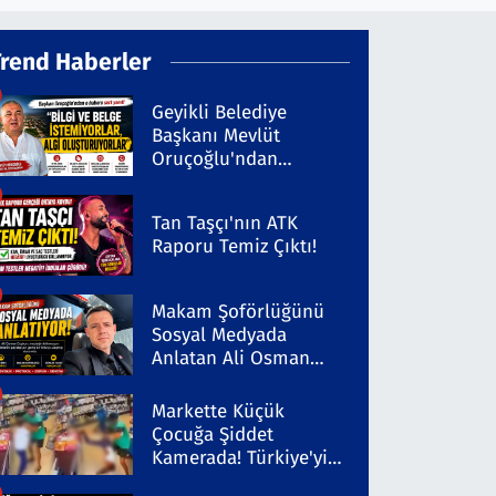
Trend Haberler
Geyikli Belediye
Başkanı Mevlüt
Oruçoğlu'ndan
Kaleninsesi'ndeki
Habere Sert Yanıt
Tan Taşçı'nın ATK
Raporu Temiz Çıktı!
Makam Şoförlüğünü
Sosyal Medyada
Anlatan Ali Osman
Coşkun Dikkat Çekiyor
Markette Küçük
Çocuğa Şiddet
Kamerada! Türkiye'yi
Ayağa Kaldıran Olayda