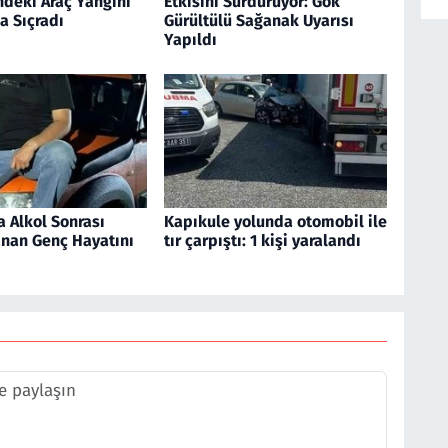
ndeki Araç Yangını
Etkisini Sürdürüyor: Gök
a Sıçradı
Gürültülü Sağanak Uyarısı
Yapıldı
 Alkol Sonrası
Kapıkule yolunda otomobil ile
anan Genç Hayatını
tır çarpıştı: 1 kişi yaralandı