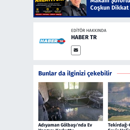
Makam Şoförlü
Coşkun Dikkat
EDITÖR HAKKINDA
HABER TR
Bunlar da ilginizi çekebilir
Adıyaman Gölbaşı'nda Ev
Tekirdağ-