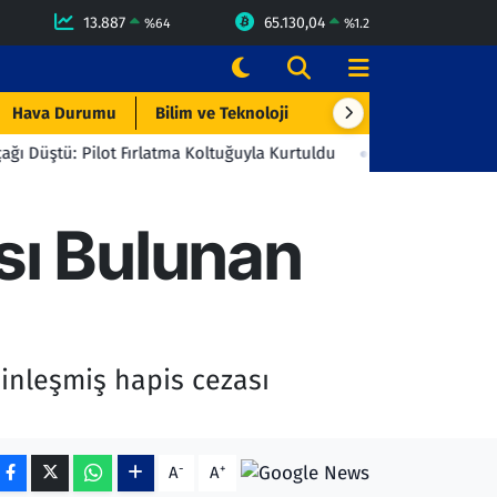
13.887
65.130,04
%
64
%
1.2
Hava Durumu
Bilim ve Teknoloji
Çevre & Doğa
Eği
t Fırlatma Koltuğuyla Kurtuldu
23:06
Beşiktaş'tan Gençlerbirli
sı Bulunan
sinleşmiş hapis cezası
-
+
A
A