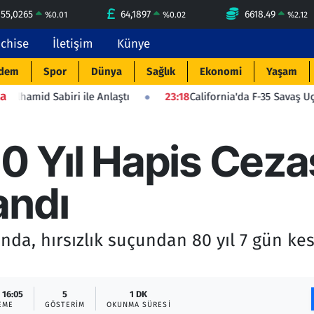
55,0265
64,1897
6618.49
%
0.01
%
0.02
%
2.12
nchise
İletişim
Künye
dem
Spor
Dünya
Sağlık
Ekonomi
Yaşam
a
 ile Anlaştı
23:18
California'da F-35 Savaş Uçağı Düştü: Pilo
0 Yıl Hapis Ceza
andı
nda, hırsızlık suçundan 80 yıl 7 gün ke
 16:05
5
1 DK
EME
GÖSTERIM
OKUNMA SÜRESI