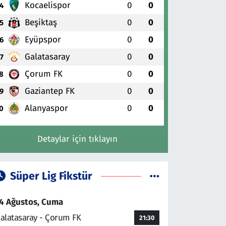
Kocaelispor
0
0
4
Beşiktaş
0
0
5
Eyüpspor
0
0
6
Galatasaray
0
0
7
Çorum FK
0
0
8
Gaziantep FK
0
0
9
Alanyaspor
0
0
0
Detaylar için tıklayın
Süper Lig Fikstür
4 Ağustos, Cuma
alatasaray - Çorum FK
21:30