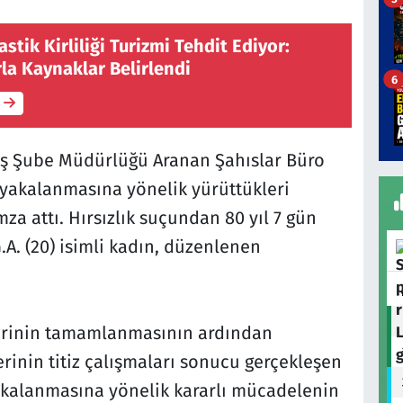
stik Kirliliği Turizmi Tehdit Ediyor:
la Kaynaklar Belirlendi
6
iş Şube Müdürlüğü Aranan Şahıslar Büro
n yakalanmasına yönelik yürüttükleri
a attı. Hırsızlık suçundan 80 yıl 7 gün
A. (20) isimli kadın, düzenlenen
lerinin tamamlanmasının ardından
erinin titiz çalışmaları sonucu gerçekleşen
akalanmasına yönelik kararlı mücadelenin