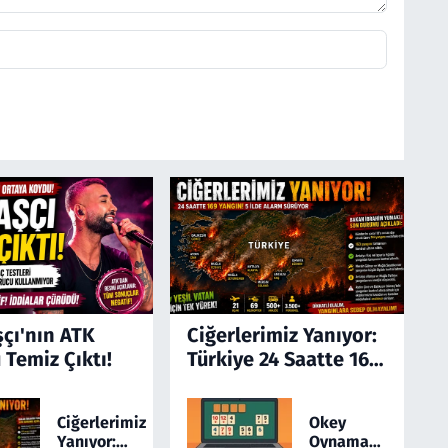
şçı'nın ATK
Ciğerlerimiz Yanıyor:
 Temiz Çıktı!
Türkiye 24 Saatte 169
Yangınla Mücadele
Etti! 5 İlde Alarm
Ciğerlerimiz
Okey
Sürüyor
Yanıyor:
Oynamayı