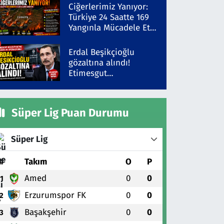
Şüpheli Gözaltında
Ciğerlerimiz Yanıyor:
Türkiye 24 Saatte 169
Yangınla Mücadele Etti!
5 İlde Alarm Sürüyor
Erdal Beşikçioğlu
gözaltına alındı!
Etimesgut
Belediyesi'ne yolsuzluk
operasyonu
Süper Lig Puan Durumu
Süper Lig
#
Takım
O
P
Amed
0
0
1
Erzurumspor FK
0
0
2
Başakşehir
0
0
3