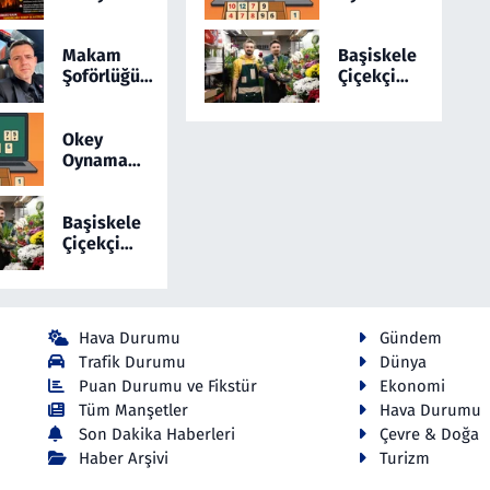
Türkiye 24
Sevenler
Saatte 169
İçin
Yangınla
Yepyeni
Makam
Başiskele
Mücadele
Bir Online
Şoförlüğünü
Çiçekçi
Etti! 5 İlde
Okey
Sosyal
Hizmetlerinde
Alarm
Medyada
Yeni Dönem:
Sürüyor
Anlatan Ali
Cicekmi.com
Okey
Osman
Oynamayı
Coşkun
Sevenler
Dikkat
İçin
Çekiyor
Yepyeni
Başiskele
Bir Online
Çiçekçi
Okey
Hizmetlerinde
Yeni Dönem:
Cicekmi.com
Hava Durumu
Gündem
Trafik Durumu
Dünya
Puan Durumu ve Fikstür
Ekonomi
Tüm Manşetler
Hava Durumu
Son Dakika Haberleri
Çevre & Doğa
Haber Arşivi
Turizm