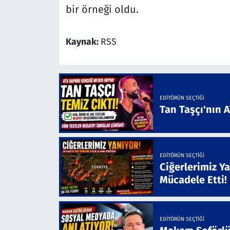
bir örneği oldu.
Kaynak:
RSS
EDITÖRÜN SEÇTIĞI
Tan Taşçı'nın 
EDITÖRÜN SEÇTIĞI
Ciğerlerimiz Ya
Mücadele Etti!
EDITÖRÜN SEÇTIĞI