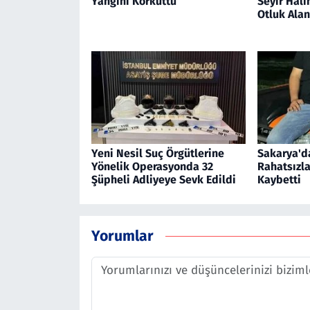
Yangını Korkuttu
Seyir Hali
Otluk Alan
Yeni Nesil Suç Örgütlerine
Sakarya'da
Yönelik Operasyonda 32
Rahatsızl
Şüpheli Adliyeye Sevk Edildi
Kaybetti
Yorumlar