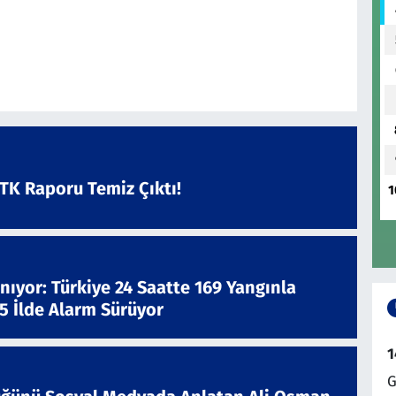
ATK Raporu Temiz Çıktı!
1
nıyor: Türkiye 24 Saatte 169 Yangınla
 5 İlde Alarm Sürüyor
1
G