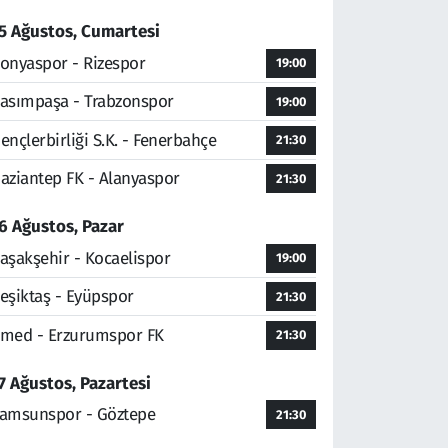
5 Ağustos, Cumartesi
onyaspor - Rizespor
19:00
asımpaşa - Trabzonspor
19:00
ençlerbirliği S.K. - Fenerbahçe
21:30
aziantep FK - Alanyaspor
21:30
6 Ağustos, Pazar
aşakşehir - Kocaelispor
19:00
eşiktaş - Eyüpspor
21:30
med - Erzurumspor FK
21:30
7 Ağustos, Pazartesi
amsunspor - Göztepe
21:30