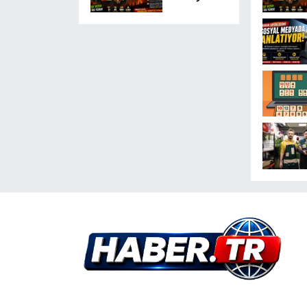
Gözaltında
Türkiye 24
Saatte 169
Yangınla
Mücadele
Etti! 5 İlde
Alarm
Sürüyor