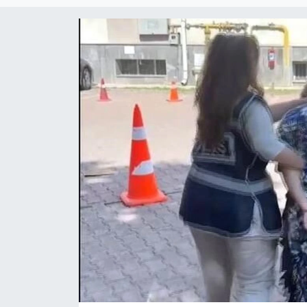
Çevre & Doğa
Eğitim
Turizm
Yerel