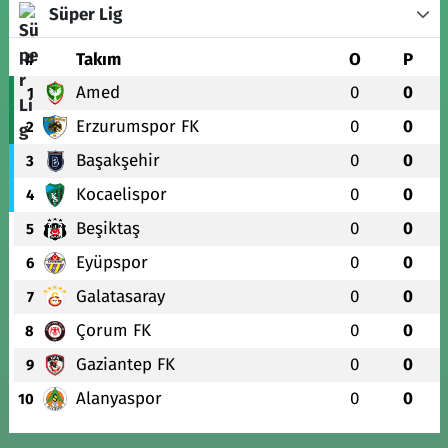
Süper Lig
#
Takım
O
P
Amed
0
0
1
Erzurumspor FK
0
0
2
Başakşehir
0
0
3
Kocaelispor
0
0
4
Beşiktaş
0
0
5
Eyüpspor
0
0
6
Galatasaray
0
0
7
Çorum FK
0
0
8
Gaziantep FK
0
0
9
Alanyaspor
0
0
10