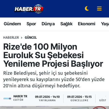
Gündem
Hava Durumu
Gündem
Spor
Dünya
Sağlık
Ekonomi
Yaş
Spor
Trafik Durumu
HABERLER
GÜNCEL
Dünya
Süper Lig Puan Durumu ve Fikstür
Rize'de 100 Milyon
Euroluk Su Şebekesi
Sağlık
Tüm Manşetler
Yenileme Projesi Başlıyor
Ekonomi
Son Dakika Haberleri
Rize Belediyesi, şehir içi su şebekesini
yenileyerek su kayıplarını yüzde 50'den yüzde
Yaşam
Haber Arşivi
20'nin altına düşürmeyi hedefliyor.
Hava Durumu
HABER TR
09.07.2026 - 14:10
09.07.2026 - 15:15
1
EDITÖR
YAYINLANMA
GÜNCELLEME
GÖSTE
Bilim ve Teknoloji