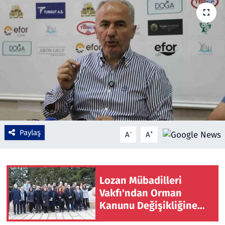
Çevre & Doğa
Eğitim
Turizm
Yerel
Paylaş
-
+
A
A
Lozan Mübadilleri
Vakfı'ndan Orman
Kanunu Değişikliğine
Sert Tepki