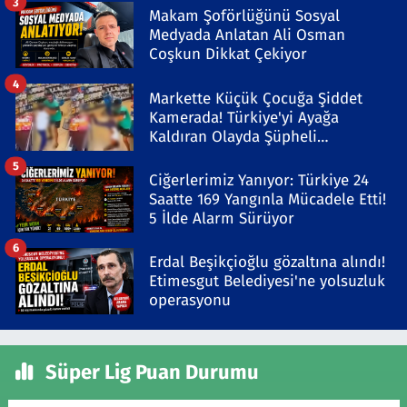
3
Makam Şoförlüğünü Sosyal
Medyada Anlatan Ali Osman
Coşkun Dikkat Çekiyor
4
Markette Küçük Çocuğa Şiddet
Kamerada! Türkiye'yi Ayağa
Kaldıran Olayda Şüpheli
Gözaltında
5
Ciğerlerimiz Yanıyor: Türkiye 24
Saatte 169 Yangınla Mücadele Etti!
5 İlde Alarm Sürüyor
6
Erdal Beşikçioğlu gözaltına alındı!
Etimesgut Belediyesi'ne yolsuzluk
operasyonu
Süper Lig Puan Durumu