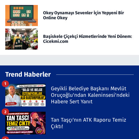
Okey Oynamayı Sevenler İçin Yepyeni Bir
Online Okey
Başiskele Çiçekçi Hizmetlerinde Yeni Dönem:
Cicekmi.com
Trend Haberler
1
Geyikli Belediye Başkanı Mevlüt
Oruçoğlu'ndan Kaleninsesi'ndeki
Habere Sert Yanıt
2
Tan Taşçı'nın ATK Raporu Temiz
Çıktı!