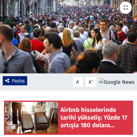
Çevre & Doğa
Eğitim
Turizm
Yerel
Paylaş
-
+
A
A
Airbnb hisselerinde
tarihi yükseliş: Yüzde 17
artışla 180 dolara
yaklaştı