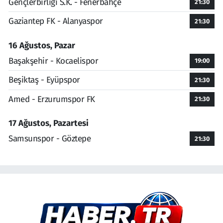
Gençlerbirliği S.K. - Fenerbahçe
21:30
Gaziantep FK - Alanyaspor
21:30
16 Ağustos, Pazar
Başakşehir - Kocaelispor
19:00
Beşiktaş - Eyüpspor
21:30
Amed - Erzurumspor FK
21:30
17 Ağustos, Pazartesi
Samsunspor - Göztepe
21:30