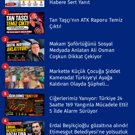
Habere Sert Yanıt
2
Tan Taşçı'nın ATK Raporu Temiz
Çıktı!
3
Makam Şoförlüğünü Sosyal
Medyada Anlatan Ali Osman
Coşkun Dikkat Çekiyor
4
Markette Küçük Çocuğa Şiddet
Kamerada! Türkiye'yi Ayağa
Kaldıran Olayda Şüpheli
Gözaltında
5
Ciğerlerimiz Yanıyor: Türkiye 24
Saatte 169 Yangınla Mücadele Etti!
5 İlde Alarm Sürüyor
6
Erdal Beşikçioğlu gözaltına alındı!
Etimesgut Belediyesi'ne yolsuzluk