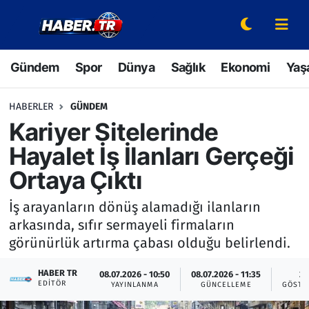
Gündem
Hava Durumu
Gündem
Spor
Dünya
Sağlık
Ekonomi
Yaş
Spor
Trafik Durumu
HABERLER
GÜNDEM
Dünya
Süper Lig Puan Durumu ve Fikstür
Kariyer Sitelerinde
Hayalet İş İlanları Gerçeği
Sağlık
Tüm Manşetler
Ortaya Çıktı
Ekonomi
Son Dakika Haberleri
İş arayanların dönüş alamadığı ilanların
arkasında, sıfır sermayeli firmaların
Yaşam
Haber Arşivi
görünürlük artırma çabası olduğu belirlendi.
Hava Durumu
HABER TR
08.07.2026 - 10:50
08.07.2026 - 11:35
2
EDITÖR
YAYINLANMA
GÜNCELLEME
GÖSTE
Bilim ve Teknoloji