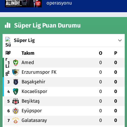
operasyonu
Süper Lig Puan Durumu
Süper Lig
#
Takım
O
P
Amed
0
0
1
Erzurumspor FK
0
0
2
Başakşehir
0
0
3
Kocaelispor
0
0
4
Beşiktaş
0
0
5
Eyüpspor
0
0
6
Galatasaray
0
0
7