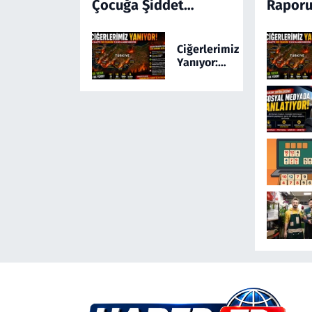
Çocuğa Şiddet
Raporu
Kamerada! Türkiye'yi
Ayağa Kaldıran
Ciğerlerimiz
Olayda Şüpheli
Yanıyor:
Gözaltında
Türkiye 24
Saatte 169
Yangınla
Mücadele
Etti! 5 İlde
Alarm
Sürüyor