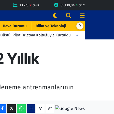
13.773
65.130,04
%
-19
%
1.2
Hava Durumu
Bilim ve Teknoloji
Çevre & Doğa
Eği
rlatma Koltuğuyla Kurtuldu
23:06
Beşiktaş'tan Gençlerbirliği'n
Yıllık
 deneme antrenmanlarının
-
+
A
A