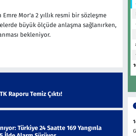
 Emre Mor'a 2 yıllık resmi bir sözleşme
şmelerde büyük ölçüde anlaşma sağlanırken,
anması bekleniyor.
1
ATK Raporu Temiz Çıktı!
1
nıyor: Türkiye 24 Saatte 169 Yangınla
G
 5 İlde Alarm Sürüyor