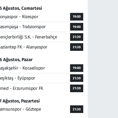
5 Ağustos, Cumartesi
onyaspor - Rizespor
19:00
asımpaşa - Trabzonspor
19:00
ençlerbirliği S.K. - Fenerbahçe
21:30
aziantep FK - Alanyaspor
21:30
6 Ağustos, Pazar
aşakşehir - Kocaelispor
19:00
eşiktaş - Eyüpspor
21:30
med - Erzurumspor FK
21:30
7 Ağustos, Pazartesi
amsunspor - Göztepe
21:30