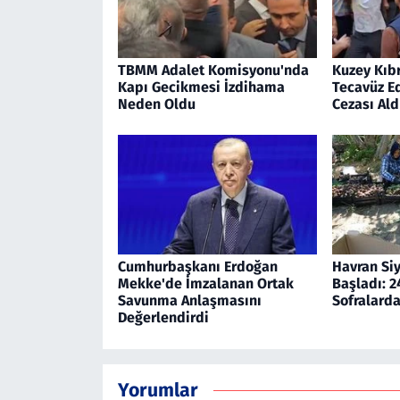
TBMM Adalet Komisyonu'nda
Kuzey Kıb
Kapı Gecikmesi İzdihama
Tecavüz E
Neden Oldu
Cezası Ald
Cumhurbaşkanı Erdoğan
Havran Siy
Mekke'de İmzalanan Ortak
Başladı: 2
Savunma Anlaşmasını
Sofralard
Değerlendirdi
Yorumlar