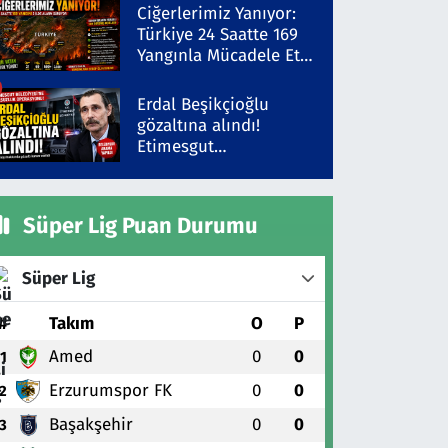
Şüpheli Gözaltında
Ciğerlerimiz Yanıyor:
Türkiye 24 Saatte 169
Yangınla Mücadele Etti!
5 İlde Alarm Sürüyor
Erdal Beşikçioğlu
gözaltına alındı!
Etimesgut
Belediyesi'ne yolsuzluk
operasyonu
Süper Lig Puan Durumu
Süper Lig
#
Takım
O
P
Amed
0
0
1
Erzurumspor FK
0
0
2
Başakşehir
0
0
3