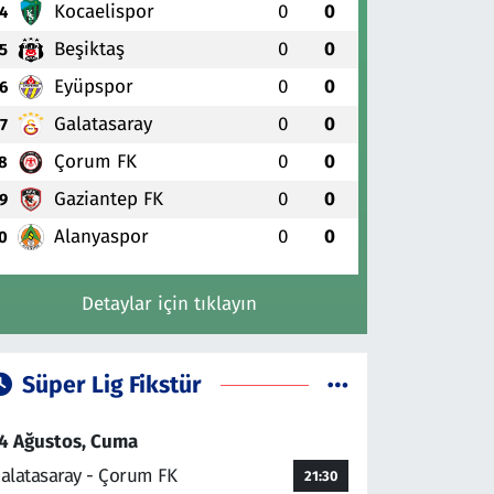
Kocaelispor
0
0
4
Beşiktaş
0
0
5
Eyüpspor
0
0
6
Galatasaray
0
0
7
Çorum FK
0
0
8
Gaziantep FK
0
0
9
Alanyaspor
0
0
0
Detaylar için tıklayın
Süper Lig Fikstür
4 Ağustos, Cuma
alatasaray - Çorum FK
21:30