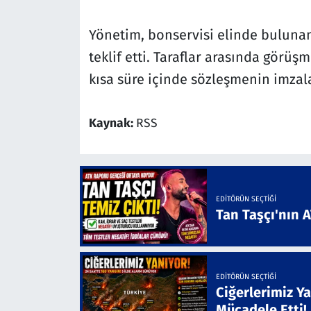
Yönetim, bonservisi elinde bulunan
teklif etti. Taraflar arasında görü
kısa süre içinde sözleşmenin imzal
Kaynak:
RSS
EDITÖRÜN SEÇTIĞI
Tan Taşçı'nın 
EDITÖRÜN SEÇTIĞI
Ciğerlerimiz Ya
Mücadele Etti!