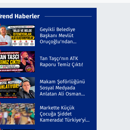
Trend Haberler
Geyikli Belediye
Başkanı Mevlüt
Oruçoğlu'ndan
Kaleninsesi'ndeki
Habere Sert Yanıt
Tan Taşçı'nın ATK
Raporu Temiz Çıktı!
Makam Şoförlüğünü
Sosyal Medyada
Anlatan Ali Osman
Coşkun Dikkat Çekiyor
Markette Küçük
Çocuğa Şiddet
Kamerada! Türkiye'yi
Ayağa Kaldıran Olayda