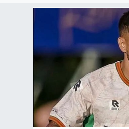
Çevre & Doğa
Eğitim
Turizm
Yerel