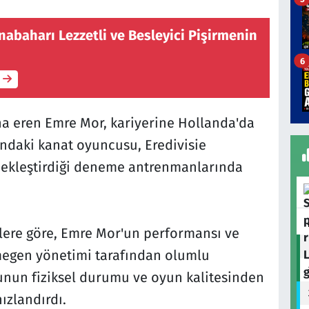
nabaharı Lezzetli ve Besleyici Pişirmenin
6
na eren Emre Mor, kariyerine Hollanda'da
ndaki kanat oyuncusu, Eredivisie
çekleştirdiği deneme antrenmanlarında
lere göre, Emre Mor'un performansı ve
jmegen yönetimi tarafından olumlu
cunun fiziksel durumu ve oyun kalitesinden
ızlandırdı.