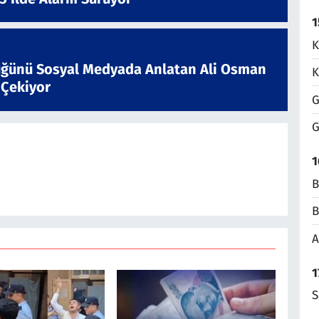
1
K
ğünü Sosyal Medyada Anlatan Ali Osman
K
 Çekiyor
G
G
1
B
B
A
1
S