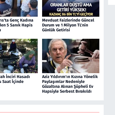
rıs'ta Genç Kadına
Mevduat Faizlerinde Güncel
den 5 Sanık Hapis
Durum ve 1 Milyon TL'nin
ı
Günlük Getirisi
ah İnciri Hasadı
Aziz Yıldırım'ın Kızına Yönelik
4 Saat İçinde
Paylaşımlar Nedeniyle
a
Gözaltına Alınan Şüpheli Ev
Hapsiyle Serbest Bırakıldı