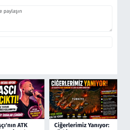
şçı'nın ATK
Ciğerlerimiz Yanıyor: