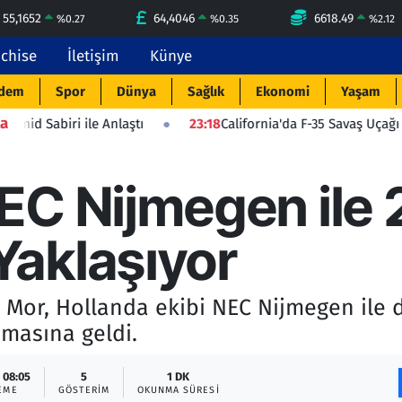
55,1652
64,4046
6618.49
%
0.27
%
0.35
%
2.12
nchise
İletişim
Künye
dem
Spor
Dünya
Sağlık
Ekonomi
Yaşam
a
 Anlaştı
23:18
California'da F-35 Savaş Uçağı Düştü: Pilot Fı
C Nijmegen ile 2 
aklaşıyor
 Mor, Hollanda ekibi NEC Nijmegen ile
masına geldi.
 08:05
5
1 DK
EME
GÖSTERIM
OKUNMA SÜRESI