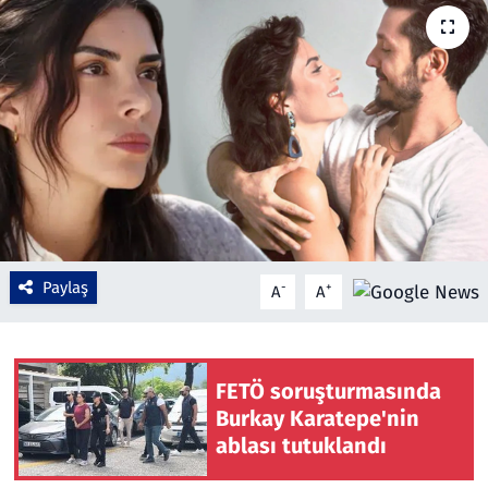
Çevre & Doğa
Eğitim
Turizm
Yerel
Paylaş
-
+
A
A
FETÖ soruşturmasında
Burkay Karatepe'nin
ablası tutuklandı