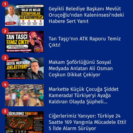
1
Geyikli Belediye Başkanı Mevlüt
Oruçoğlu'ndan Kaleninsesi'ndeki
Habere Sert Yanıt
2
Tan Taşçı'nın ATK Raporu Temiz
Çıktı!
3
Makam Şoförlüğünü Sosyal
Medyada Anlatan Ali Osman
Coşkun Dikkat Çekiyor
4
Markette Küçük Çocuğa Şiddet
Kamerada! Türkiye'yi Ayağa
Kaldıran Olayda Şüpheli
Gözaltında
5
Ciğerlerimiz Yanıyor: Türkiye 24
Saatte 169 Yangınla Mücadele Etti!
5 İlde Alarm Sürüyor