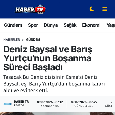
Gündem
Hava Durumu
Gündem
Spor
Dünya
Sağlık
Ekonomi
Yaş
Spor
Trafik Durumu
HABERLER
GÜNDEM
Dünya
Süper Lig Puan Durumu ve Fikstür
Deniz Baysal ve Barış
Yurtçu'nun Boşanma
Sağlık
Tüm Manşetler
Süreci Başladı
Ekonomi
Son Dakika Haberleri
Taşacak Bu Deniz dizisinin Esme'si Deniz
Baysal, eşi Barış Yurtçu'dan boşanma kararı
Yaşam
Haber Arşivi
aldı ve evi terk etti.
Hava Durumu
HABER TR
09.07.2026 - 07:12
09.07.2026 - 07:45
4
EDITÖR
YAYINLANMA
GÜNCELLEME
GÖSTE
Bilim ve Teknoloji