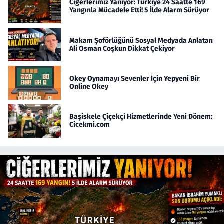
Ciğerlerimiz Yanıyor: Türkiye 24 Saatte 169
Yangınla Mücadele Etti! 5 İlde Alarm Sürüyor
Makam Şoförlüğünü Sosyal Medyada Anlatan
Ali Osman Coşkun Dikkat Çekiyor
Okey Oynamayı Sevenler İçin Yepyeni Bir
Online Okey
Başiskele Çiçekçi Hizmetlerinde Yeni Dönem:
Cicekmi.com