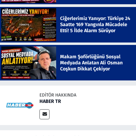
Ciğerlerimiz Yanıyor: Türkiye 24
Saatte 169 Yangınla Mücadele
Etti! 5 İlde Alarm Sürüyor
Makam Şoförlüğünü Sosyal
Medyada Anlatan Ali Osman
Coşkun Dikkat Çekiyor
EDITÖR HAKKINDA
HABER TR