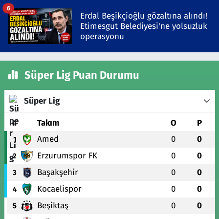
6
Erdal Beşikçioğlu gözaltına alındı!
Etimesgut Belediyesi'ne yolsuzluk
operasyonu
Süper Lig Puan Durumu
Süper Lig
#
Takım
O
P
Amed
0
0
1
Erzurumspor FK
0
0
2
Başakşehir
0
0
3
Kocaelispor
0
0
4
Beşiktaş
0
0
5