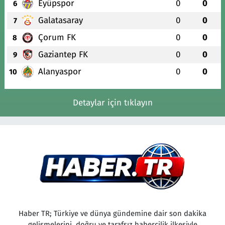
Eyüpspor
0
0
6
Galatasaray
0
0
7
Çorum FK
0
0
8
Gaziantep FK
0
0
9
Alanyaspor
0
0
10
Detaylar için tıklayın
Haber TR; Türkiye ve dünya gündemine dair son dakika
gelişmelerini, doğru ve tarafsız habercilik ilkesiyle