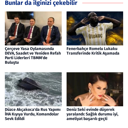
Bunlar da ilginizi çekebilir
Çerçeve Yasa Oylamasında
Fenerbahçe Romelu Lukaku
DEVA, Saadet ve Yeniden Refah
Transferinde Kritik Aşamada
Parti Liderleri TBMM'de
Buluştu
Düzce Akçakoca'da Rus Yapımı
Deniz Seki evinde düşerek
İHA Kıyıya Vurdu, Komandolar
yaralandı: Sağlık durumu iyi,
Sevk Edildi
ameliyat başarılı geçti