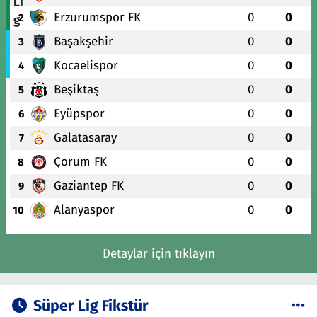
Erzurumspor FK
0
0
2
Başakşehir
0
0
3
Kocaelispor
0
0
4
Beşiktaş
0
0
5
Eyüpspor
0
0
6
Galatasaray
0
0
7
Çorum FK
0
0
8
Gaziantep FK
0
0
9
Alanyaspor
0
0
10
Detaylar için tıklayın
Süper Lig Fikstür