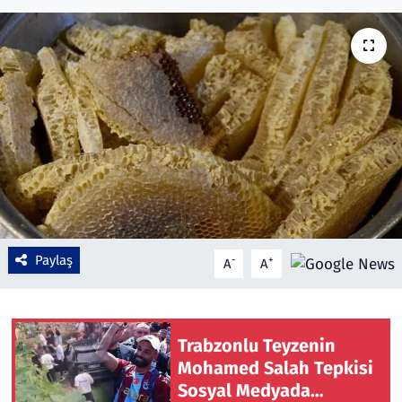
Çevre & Doğa
Eğitim
Turizm
Yerel
Paylaş
-
+
A
A
Trabzonlu Teyzenin
Mohamed Salah Tepkisi
Sosyal Medyada