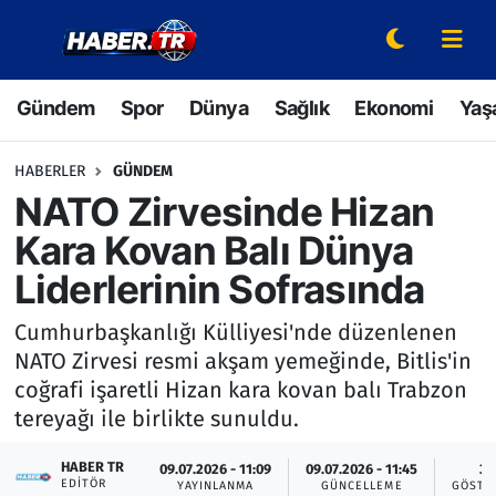
Gündem
Hava Durumu
Gündem
Spor
Dünya
Sağlık
Ekonomi
Yaş
Spor
Trafik Durumu
HABERLER
GÜNDEM
Dünya
Süper Lig Puan Durumu ve Fikstür
NATO Zirvesinde Hizan
Kara Kovan Balı Dünya
Sağlık
Tüm Manşetler
Liderlerinin Sofrasında
Ekonomi
Son Dakika Haberleri
Cumhurbaşkanlığı Külliyesi'nde düzenlenen
NATO Zirvesi resmi akşam yemeğinde, Bitlis'in
Yaşam
Haber Arşivi
coğrafi işaretli Hizan kara kovan balı Trabzon
tereyağı ile birlikte sunuldu.
Hava Durumu
HABER TR
09.07.2026 - 11:09
09.07.2026 - 11:45
3
Bilim ve Teknoloji
EDITÖR
YAYINLANMA
GÜNCELLEME
GÖSTE