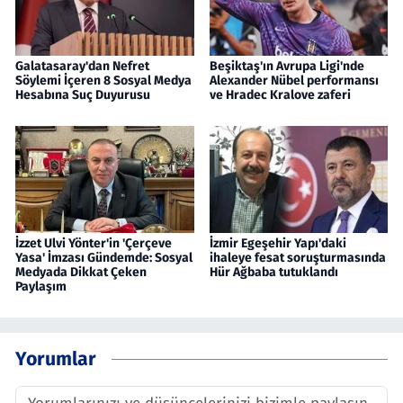
Galatasaray'dan Nefret
Beşiktaş'ın Avrupa Ligi'nde
Söylemi İçeren 8 Sosyal Medya
Alexander Nübel performansı
Hesabına Suç Duyurusu
ve Hradec Kralove zaferi
İzzet Ulvi Yönter'in 'Çerçeve
İzmir Egeşehir Yapı'daki
Yasa' İmzası Gündemde: Sosyal
ihaleye fesat soruşturmasında
Medyada Dikkat Çeken
Hür Ağbaba tutuklandı
Paylaşım
Yorumlar