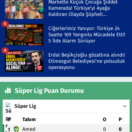
Markette Küçük Çocuğa Şiddet
Kamerada! Türkiye'yi Ayağa
Kaldıran Olayda Şüpheli
Gözaltında
5
Ciğerlerimiz Yanıyor: Türkiye 24
Saatte 169 Yangınla Mücadele Etti!
5 İlde Alarm Sürüyor
6
Erdal Beşikçioğlu gözaltına alındı!
Etimesgut Belediyesi'ne yolsuzluk
operasyonu
Süper Lig Puan Durumu
Süper Lig
#
Takım
O
P
Amed
0
0
1