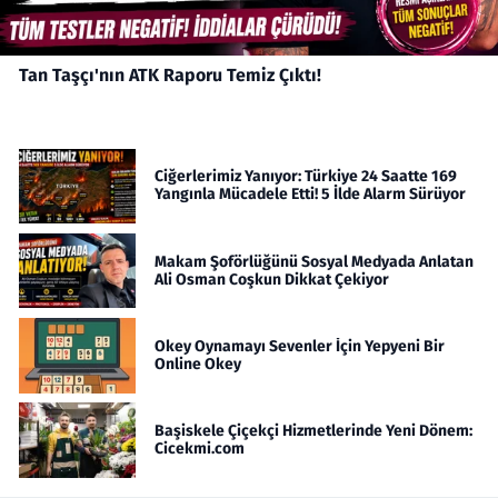
Tan Taşçı'nın ATK Raporu Temiz Çıktı!
Ciğerlerimiz Yanıyor: Türkiye 24 Saatte 169
Yangınla Mücadele Etti! 5 İlde Alarm Sürüyor
Makam Şoförlüğünü Sosyal Medyada Anlatan
Ali Osman Coşkun Dikkat Çekiyor
Okey Oynamayı Sevenler İçin Yepyeni Bir
Online Okey
Başiskele Çiçekçi Hizmetlerinde Yeni Dönem:
Cicekmi.com