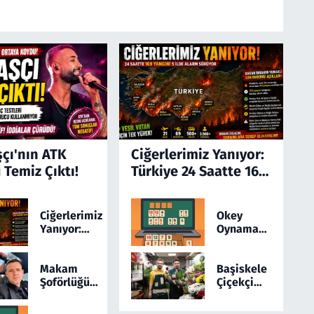
şçı'nın ATK
Ciğerlerimiz Yanıyor:
 Temiz Çıktı!
Türkiye 24 Saatte 169
Yangınla Mücadele
Etti! 5 İlde Alarm
Ciğerlerimiz
Okey
Sürüyor
Yanıyor:
Oynamayı
Türkiye 24
Sevenler
Saatte 169
İçin
Yangınla
Yepyeni
Makam
Başiskele
Mücadele
Bir Online
Şoförlüğünü
Çiçekçi
Etti! 5 İlde
Okey
Sosyal
Hizmetlerinde
Alarm
Medyada
Yeni Dönem: