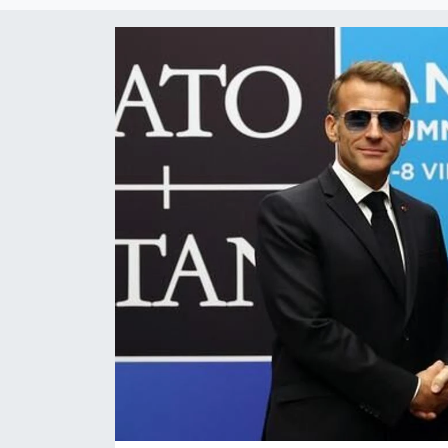
Çevre & Doğa
Eğitim
Turizm
Yerel