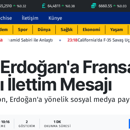
55,2510
64,4811
6660.55
%
0.32
%
0.38
%
0.03
nchise
İletişim
Künye
dem
Spor
Dünya
Sağlık
Ekonomi
Yaşam
a
i ile Anlaştı
23:18
California'da F-35 Savaş Uçağı Düştü: Pil
Erdoğan'a Frans
 İlettim Mesajı
, Erdoğan'a yönelik sosyal medya pay
 10:16
2
1 DK
EME
GÖSTERIM
OKUNMA SÜRESI