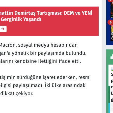
attin Demirtaş Tartışması: DEM ve YENİ
 Gerginlik Yaşandı
6
acron, sosyal medya hesabından
an'a yönelik bir paylaşımda bulundu.
rını kendisine ilettiğini ifade etti.
letişimin sürdüğüne işaret ederken, resmi
lgisi paylaşılmadı. İki ülke arasındaki
dikkat çekiyor.