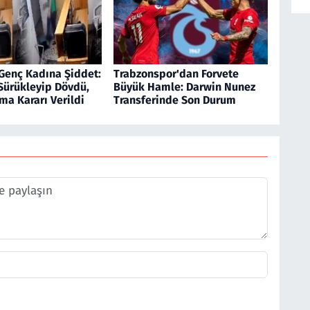
Genç Kadına Şiddet:
Trabzonspor'dan Forvete
Sürükleyip Dövdü,
Büyük Hamle: Darwin Nunez
ma Kararı Verildi
Transferinde Son Durum