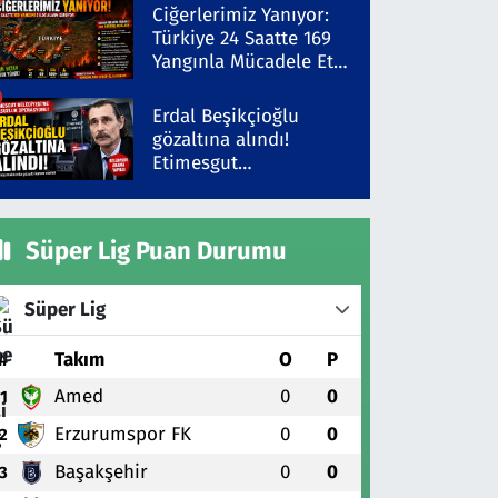
Şüpheli Gözaltında
Ciğerlerimiz Yanıyor:
Türkiye 24 Saatte 169
Yangınla Mücadele Etti!
5 İlde Alarm Sürüyor
Erdal Beşikçioğlu
gözaltına alındı!
Etimesgut
Belediyesi'ne yolsuzluk
operasyonu
Süper Lig Puan Durumu
Süper Lig
#
Takım
O
P
Amed
0
0
1
Erzurumspor FK
0
0
2
Başakşehir
0
0
3