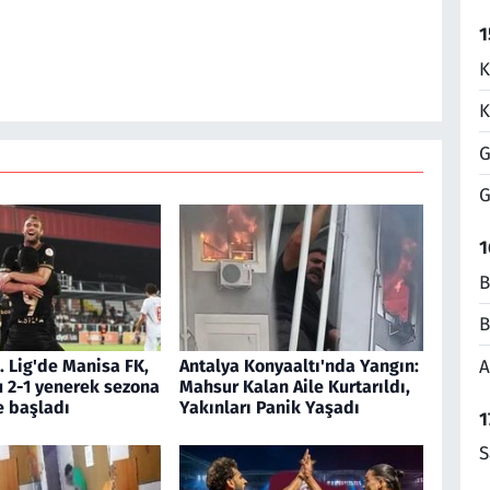
1
K
K
G
G
1
B
B
A
. Lig'de Manisa FK,
Antalya Konyaaltı'nda Yangın:
u 2-1 yenerek sezona
Mahsur Kalan Aile Kurtarıldı,
e başladı
Yakınları Panik Yaşadı
1
S