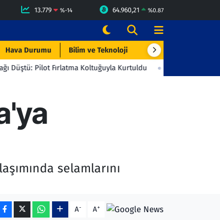
13.779
64.960,21
%
-14
%
0.87
Hava Durumu
Bilim ve Teknoloji
Çevre & Doğa
Eği
ot Fırlatma Koltuğuyla Kurtuldu
23:06
Beşiktaş'tan Gençlerbirl
a'ya
laşımında selamlarını
-
+
A
A