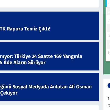
ATK Raporu Temiz Çıktı!
1
nıyor: Türkiye 24 Saatte 169 Yangınla
 5 İlde Alarm Sürüyor
ğünü Sosyal Medyada Anlatan Ali Osman
 Çekiyor
1
G