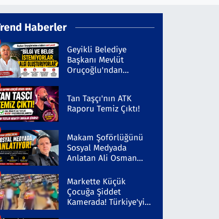
Trend Haberler
Geyikli Belediye
Başkanı Mevlüt
Oruçoğlu'ndan
Kaleninsesi'ndeki
Habere Sert Yanıt
Tan Taşçı'nın ATK
Raporu Temiz Çıktı!
Makam Şoförlüğünü
Sosyal Medyada
Anlatan Ali Osman
Coşkun Dikkat Çekiyor
Markette Küçük
Çocuğa Şiddet
Kamerada! Türkiye'yi
Ayağa Kaldıran Olayda