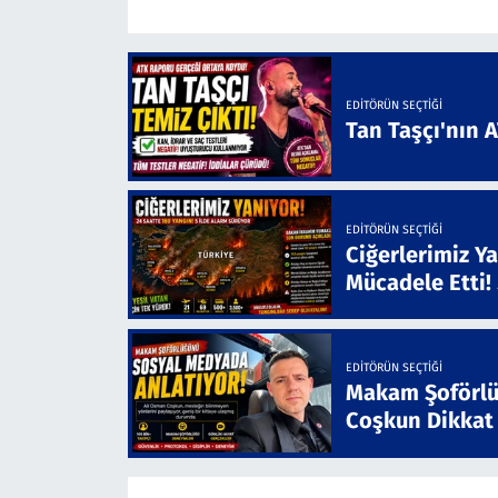
EDITÖRÜN SEÇTIĞI
Tan Taşçı'nın 
EDITÖRÜN SEÇTIĞI
Ciğerlerimiz Ya
Mücadele Etti!
EDITÖRÜN SEÇTIĞI
Makam Şoförlü
Coşkun Dikkat