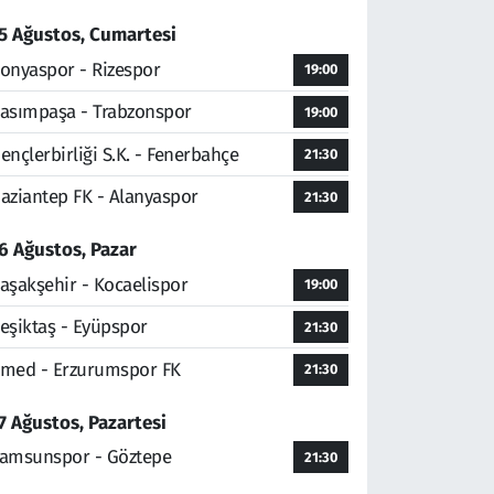
5 Ağustos, Cumartesi
onyaspor - Rizespor
19:00
asımpaşa - Trabzonspor
19:00
ençlerbirliği S.K. - Fenerbahçe
21:30
aziantep FK - Alanyaspor
21:30
6 Ağustos, Pazar
aşakşehir - Kocaelispor
19:00
eşiktaş - Eyüpspor
21:30
med - Erzurumspor FK
21:30
7 Ağustos, Pazartesi
amsunspor - Göztepe
21:30