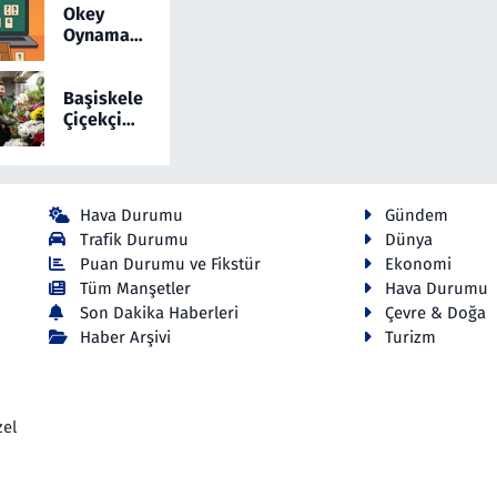
Sürüyor
Anlatan Ali
Cicekmi.com
Okey
Osman
Oynamayı
Coşkun
Sevenler
Dikkat
İçin
Çekiyor
Yepyeni
Başiskele
Bir Online
Çiçekçi
Okey
Hizmetlerinde
Yeni Dönem:
Cicekmi.com
Hava Durumu
Gündem
Trafik Durumu
Dünya
Puan Durumu ve Fikstür
Ekonomi
Tüm Manşetler
Hava Durumu
Son Dakika Haberleri
Çevre & Doğa
Haber Arşivi
Turizm
zel