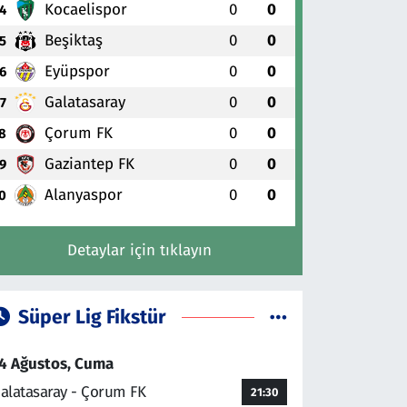
Kocaelispor
0
0
4
Beşiktaş
0
0
5
Eyüpspor
0
0
6
Galatasaray
0
0
7
Çorum FK
0
0
8
Gaziantep FK
0
0
9
Alanyaspor
0
0
0
Detaylar için tıklayın
Süper Lig Fikstür
4 Ağustos, Cuma
alatasaray - Çorum FK
21:30