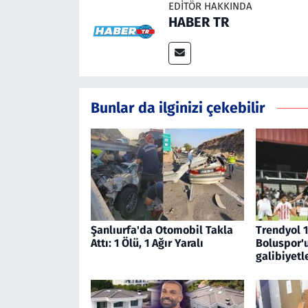
EDITÖR HAKKINDA
HABER TR
Bunlar da ilginizi çekebilir
Şanlıurfa'da Otomobil Takla
Trendyol 1
Attı: 1 Ölü, 1 Ağır Yaralı
Boluspor'
galibiyetl