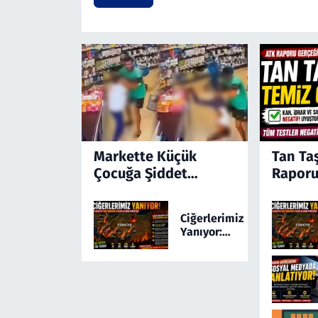
Markette Küçük
Tan Ta
Çocuğa Şiddet
Raporu
Kamerada! Türkiye'yi
Ayağa Kaldıran
Ciğerlerimiz
Olayda Şüpheli
Yanıyor:
Gözaltında
Türkiye 24
Saatte 169
Yangınla
Mücadele
Etti! 5 İlde
Alarm