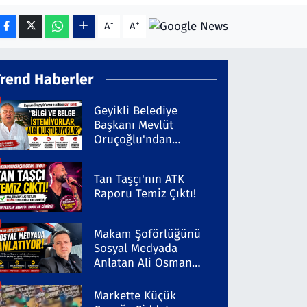
-
+
A
A
Trend Haberler
Geyikli Belediye
Başkanı Mevlüt
Oruçoğlu'ndan
Kaleninsesi'ndeki
Habere Sert Yanıt
Tan Taşçı'nın ATK
Raporu Temiz Çıktı!
Makam Şoförlüğünü
Sosyal Medyada
Anlatan Ali Osman
Coşkun Dikkat Çekiyor
Markette Küçük