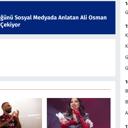
1
G
ğünü Sosyal Medyada Anlatan Ali Osman
 Çekiyor
1
K
K
G
G
1
B
B
A
1