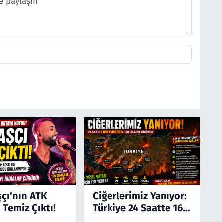
şçı'nın ATK
Ciğerlerimiz Yanıyor:
 Temiz Çıktı!
Türkiye 24 Saatte 169
Yangınla Mücadele