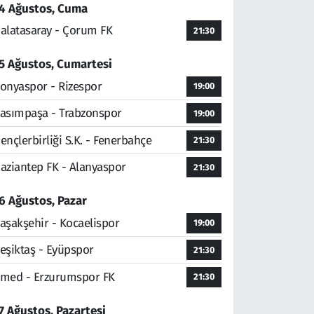
4 Ağustos, Cuma
alatasaray - Çorum FK
21:30
5 Ağustos, Cumartesi
onyaspor - Rizespor
19:00
asımpaşa - Trabzonspor
19:00
ençlerbirliği S.K. - Fenerbahçe
21:30
aziantep FK - Alanyaspor
21:30
6 Ağustos, Pazar
aşakşehir - Kocaelispor
19:00
eşiktaş - Eyüpspor
21:30
med - Erzurumspor FK
21:30
7 Ağustos, Pazartesi