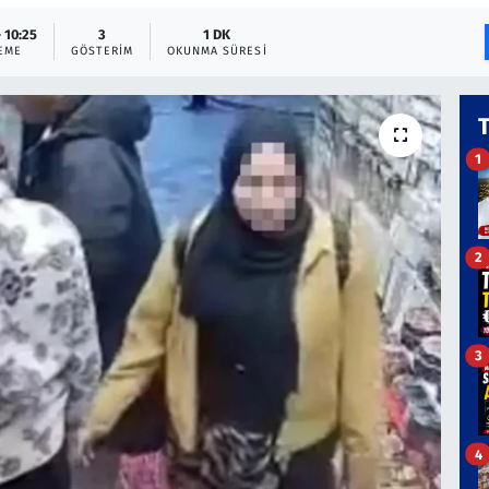
- 10:25
3
1 DK
EME
GÖSTERIM
OKUNMA SÜRESI
1
2
3
4