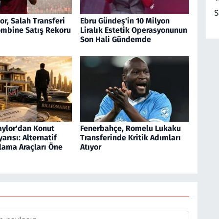
S
r, Salah Transferi
Ebru Gündeş'in 10 Milyon
ombine Satış Rekoru
Liralık Estetik Operasyonunun
Son Hali Gündemde
aylor'dan Konut
Fenerbahçe, Romelu Lukaku
arısı: Alternatif
Transferinde Kritik Adımları
lama Araçları Öne
Atıyor