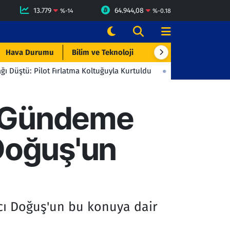
13.779
64.944,08
%
-14
%
-0.18
Hava Durumu
Bilim ve Teknoloji
Çevre & Doğa
Eği
 Fırlatma Koltuğuyla Kurtuldu
23:06
Beşiktaş'tan Gençlerbirliğ
la Gündeme
 Doğuş'un
ıcı Doğuş'un bu konuya dair