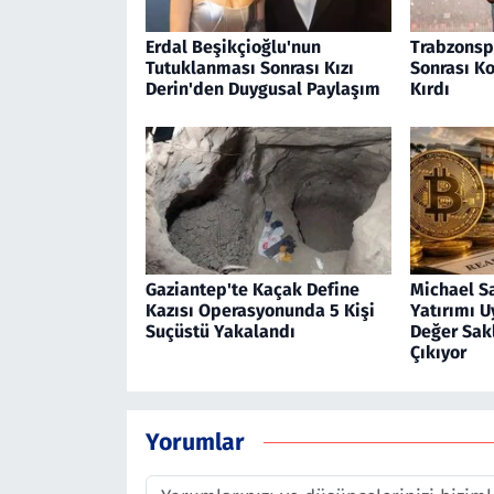
Erdal Beşikçioğlu'nun
Trabzonspo
Tutuklanması Sonrası Kızı
Sonrası K
Derin'den Duygusal Paylaşım
Kırdı
Gaziantep'te Kaçak Define
Michael S
Kazısı Operasyonunda 5 Kişi
Yatırımı Uy
Suçüstü Yakalandı
Değer Sak
Çıkıyor
Yorumlar