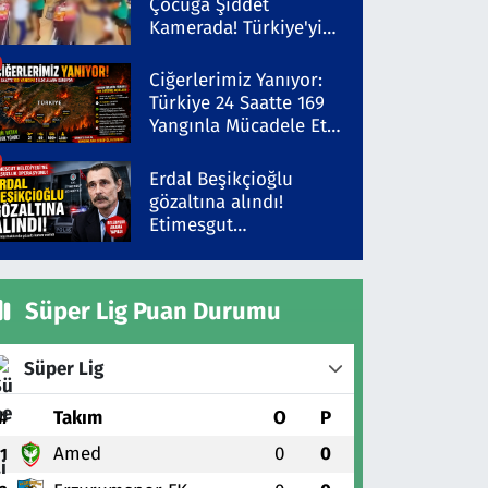
Çocuğa Şiddet
Kamerada! Türkiye'yi
Ayağa Kaldıran Olayda
Şüpheli Gözaltında
Ciğerlerimiz Yanıyor:
Türkiye 24 Saatte 169
Yangınla Mücadele Etti!
5 İlde Alarm Sürüyor
Erdal Beşikçioğlu
gözaltına alındı!
Etimesgut
Belediyesi'ne yolsuzluk
operasyonu
Süper Lig Puan Durumu
Süper Lig
#
Takım
O
P
Amed
0
0
1