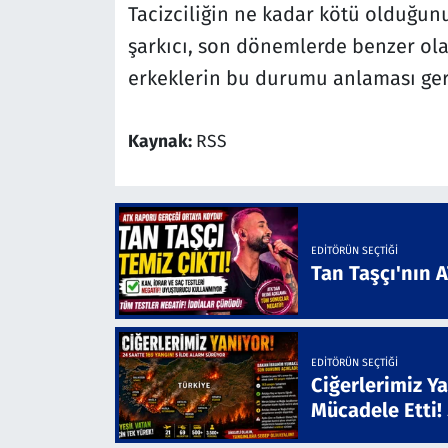
Tacizciliğin ne kadar kötü olduğunu
şarkıcı, son dönemlerde benzer olay
erkeklerin bu durumu anlaması gere
Kaynak:
RSS
EDITÖRÜN SEÇTIĞI
Tan Taşçı'nın 
EDITÖRÜN SEÇTIĞI
Ciğerlerimiz Ya
Mücadele Etti!