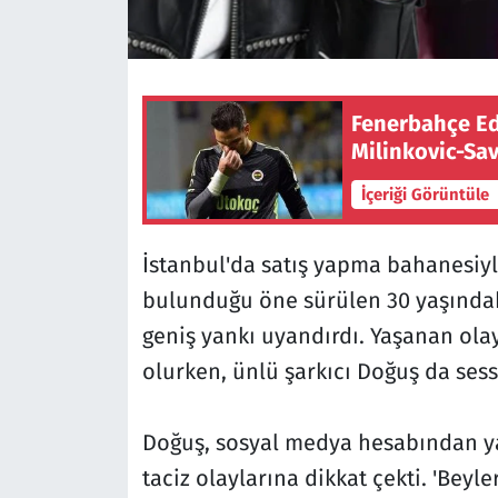
Fenerbahçe Ed
Milinkovic-Sav
İçeriği Görüntüle
İstanbul'da satış yapma bahanesiyle
bulunduğu öne sürülen 30 yaşındak
geniş yankı uyandırdı. Yaşanan ol
olurken, ünlü şarkıcı Doğuş da sess
Doğuş, sosyal medya hesabından ya
taciz olaylarına dikkat çekti. 'Beyle