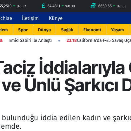
55,2510
64,4811
6660.55
%
0.32
%
0.38
%
0.03
nchise
İletişim
Künye
dem
Spor
Dünya
Sağlık
Ekonomi
Yaşam
a
ile Anlaştı
23:18
California'da F-35 Savaş Uçağı Düştü: Pilot
Taciz İddialarıy
 ve Ünlü Şarkıcı
e bulunduğu iddia edilen kadın ve şark
demde.