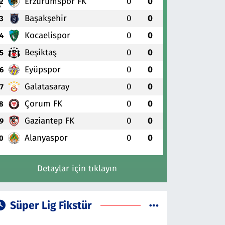
Erzurumspor FK
0
0
2
Başakşehir
0
0
3
Kocaelispor
0
0
4
Beşiktaş
0
0
5
Eyüpspor
0
0
6
Galatasaray
0
0
7
Çorum FK
0
0
8
Gaziantep FK
0
0
9
Alanyaspor
0
0
0
Detaylar için tıklayın
Süper Lig Fikstür