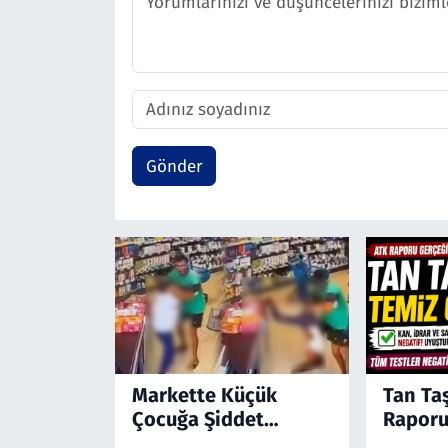
Gönder
Markette Küçük
Tan Ta
Çocuğa Şiddet
Raporu
Kamerada! Türkiye'yi