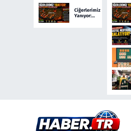
Ayağa Kaldıran
Ciğerlerimiz
Olayda Şüpheli
Yanıyor:
Gözaltında
Türkiye 24
Saatte 169
Yangınla
Mücadele
Etti! 5 İlde
Alarm
Sürüyor