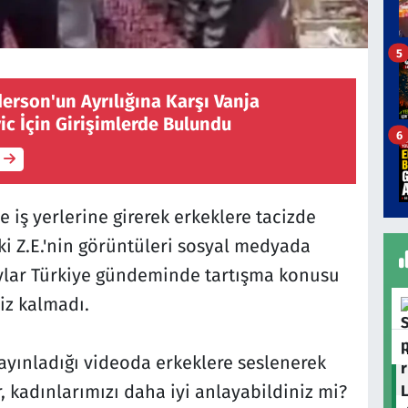
5
erson'un Ayrılığına Karşı Vanja
ic İçin Girişimlerde Bulundu
6
 iş yerlerine girerek erkeklere tacizde
i Z.E.'nin görüntüleri sosyal medyada
aylar Türkiye gündeminde tartışma konusu
iz kalmadı.
yınladığı videoda erkeklere seslenerek
r, kadınlarımızı daha iyi anlayabildiniz mi?