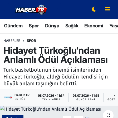
Gündem
Hava Durumu
Gündem
Spor
Dünya
Sağlık
Ekonomi
Yaş
Spor
Trafik Durumu
HABERLER
SPOR
Dünya
Süper Lig Puan Durumu ve Fikstür
Hidayet Türkoğlu'ndan
Anlamlı Ödül Açıklaması
Sağlık
Tüm Manşetler
Türk basketbolunun önemli isimlerinden
Ekonomi
Son Dakika Haberleri
Hidayet Türkoğlu, aldığı ödülün kendisi için
büyük anlam taşıdığını belirtti.
Yaşam
Haber Arşivi
HABER TR
08.07.2026 - 11:34
08.07.2026 - 11:55
4
EDITÖR
Hava Durumu
YAYINLANMA
GÜNCELLEME
GÖSTE
Bilim ve Teknoloji