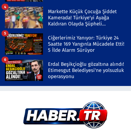
4
Markette Küçük Çocuğa Şiddet
Kamerada! Türkiye'yi Ayağa
Kaldıran Olayda Şüpheli
Gözaltında
5
Ciğerlerimiz Yanıyor: Türkiye 24
Saatte 169 Yangınla Mücadele Etti!
5 İlde Alarm Sürüyor
6
Erdal Beşikçioğlu gözaltına alındı!
Etimesgut Belediyesi'ne yolsuzluk
operasyonu