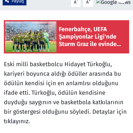
Paylaş
-
+
A
A
Çevre & Doğa
Eğitim
Fenerbahçe, UEFA
Şampiyonlar Ligi'nde
Turizm
Sturm Graz ile evinde
karşılaşacak
Yerel
Eski milli basketbolcu Hidayet Türkoğlu,
kariyeri boyunca aldığı ödüller arasında bu
ödülün kendisi için en anlamlısı olduğunu
ifade etti. Türkoğlu, ödülün kendisine
duyduğu saygının ve basketbola katkılarının
bir göstergesi olduğunu söyledi. Detaylar için
tıklayınız
.