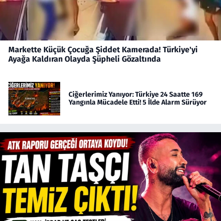
Markette Küçük Çocuğa Şiddet Kamerada! Türkiye'yi
Ayağa Kaldıran Olayda Şüpheli Gözaltında
Ciğerlerimiz Yanıyor: Türkiye 24 Saatte 169
Yangınla Mücadele Etti! 5 İlde Alarm Sürüyor