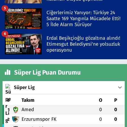
Gözaltında
5
Ciğerlerimiz Yanıyor: Türkiye 24
Saatte 169 Yangınla Mücadele Etti!
5 İlde Alarm Sürüyor
6
Erdal Beşikçioğlu gözaltına alındı!
Etimesgut Belediyesi'ne yolsuzluk
operasyonu
Süper Lig Puan Durumu
Süper Lig
#
Takım
O
P
Amed
0
0
1
Erzurumspor FK
0
0
2