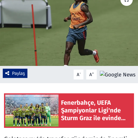
Çevre & Doğa
Eğitim
Turizm
Yerel
Paylaş
-
+
A
A
Fenerbahçe, UEFA
Şampiyonlar Ligi'nde
Sturm Graz ile evinde
karşılaşacak