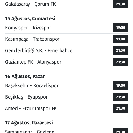
Galatasaray - Çorum FK
21:30
15 Ağustos, Cumartesi
Konyaspor - Rizespor
19:00
Kasımpaşa - Trabzonspor
19:00
Gençlerbirliği S.K. - Fenerbahçe
21:30
Gaziantep FK - Alanyaspor
21:30
16 Ağustos, Pazar
Başakşehir - Kocaelispor
19:00
Beşiktaş - Eyüpspor
21:30
Amed - Erzurumspor FK
21:30
17 Ağustos, Pazartesi
Samsunspor - Göztepe
21:30