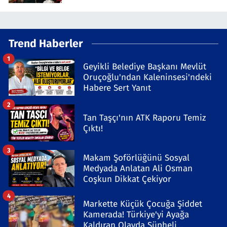
Trend Haberler
1
Geyikli Belediye Başkanı Mevlüt
Oruçoğlu'ndan Kaleninsesi'ndeki
Habere Sert Yanıt
2
Tan Taşçı'nın ATK Raporu Temiz
Çıktı!
3
Makam Şoförlüğünü Sosyal
Medyada Anlatan Ali Osman
Coşkun Dikkat Çekiyor
4
Markette Küçük Çocuğa Şiddet
Kamerada! Türkiye'yi Ayağa
Kaldıran Olayda Şüpheli