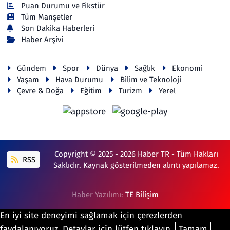
Puan Durumu ve Fikstür
Tüm Manşetler
Son Dakika Haberleri
Haber Arşivi
Gündem
Spor
Dünya
Sağlık
Ekonomi
Yaşam
Hava Durumu
Bilim ve Teknoloji
Çevre & Doğa
Eğitim
Turizm
Yerel
Copyright © 2025 - 2026 Haber TR - Tüm Hakları
RSS
Saklıdır. Kaynak gösterilmeden alıntı yapılamaz.
Haber Yazılımı:
TE Bilişim
En iyi site deneyimi sağlamak için çerezlerden
faydalanıyoruz. Detaylar için lütfen tıklayın.
Tamam