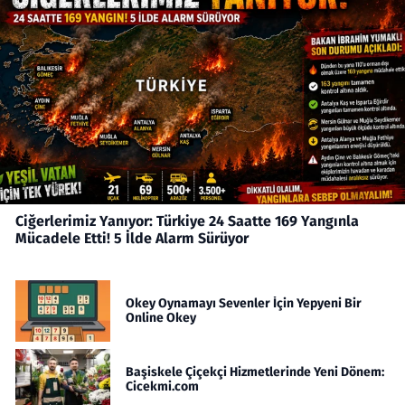
Ciğerlerimiz Yanıyor: Türkiye 24 Saatte 169 Yangınla
Mücadele Etti! 5 İlde Alarm Sürüyor
Okey Oynamayı Sevenler İçin Yepyeni Bir
Online Okey
Başiskele Çiçekçi Hizmetlerinde Yeni Dönem:
Cicekmi.com