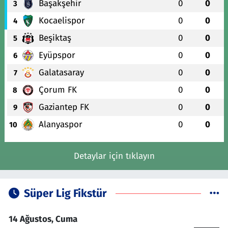
Başakşehir
0
0
3
Kocaelispor
0
0
4
Beşiktaş
0
0
5
Eyüpspor
0
0
6
Galatasaray
0
0
7
Çorum FK
0
0
8
Gaziantep FK
0
0
9
Alanyaspor
0
0
10
Detaylar için tıklayın
Süper Lig Fikstür
14 Ağustos, Cuma