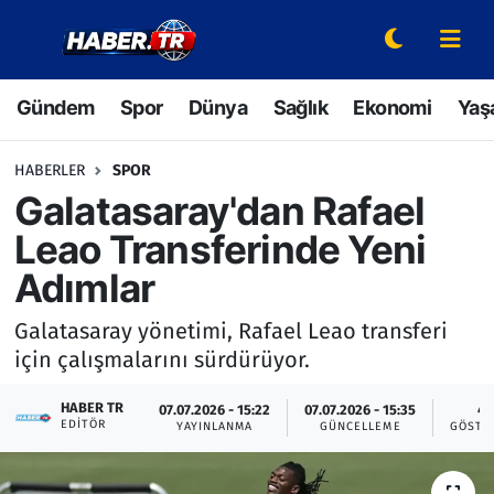
Gündem
Hava Durumu
Gündem
Spor
Dünya
Sağlık
Ekonomi
Yaş
Spor
Trafik Durumu
HABERLER
SPOR
Dünya
Süper Lig Puan Durumu ve Fikstür
Galatasaray'dan Rafael
Leao Transferinde Yeni
Sağlık
Tüm Manşetler
Adımlar
Ekonomi
Son Dakika Haberleri
Galatasaray yönetimi, Rafael Leao transferi
için çalışmalarını sürdürüyor.
Yaşam
Haber Arşivi
HABER TR
07.07.2026 - 15:22
07.07.2026 - 15:35
4
Hava Durumu
EDITÖR
YAYINLANMA
GÜNCELLEME
GÖSTE
Bilim ve Teknoloji