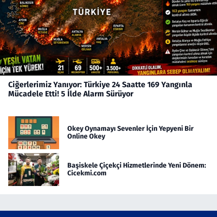
Ciğerlerimiz Yanıyor: Türkiye 24 Saatte 169 Yangınla
Mücadele Etti! 5 İlde Alarm Sürüyor
Okey Oynamayı Sevenler İçin Yepyeni Bir
Online Okey
Başiskele Çiçekçi Hizmetlerinde Yeni Dönem:
Cicekmi.com