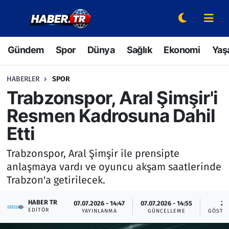
Gündem
Hava Durumu
Gündem
Spor
Dünya
Sağlık
Ekonomi
Yaş
Spor
Trafik Durumu
HABERLER
SPOR
Dünya
Süper Lig Puan Durumu ve Fikstür
Trabzonspor, Aral Şimşir'i
Resmen Kadrosuna Dahil
Sağlık
Tüm Manşetler
Etti
Ekonomi
Son Dakika Haberleri
Trabzonspor, Aral Şimşir ile prensipte
anlaşmaya vardı ve oyuncu akşam saatlerinde
Yaşam
Haber Arşivi
Trabzon'a getirilecek.
Hava Durumu
HABER TR
07.07.2026 - 14:47
07.07.2026 - 14:55
2
EDITÖR
YAYINLANMA
GÜNCELLEME
GÖSTE
Bilim ve Teknoloji