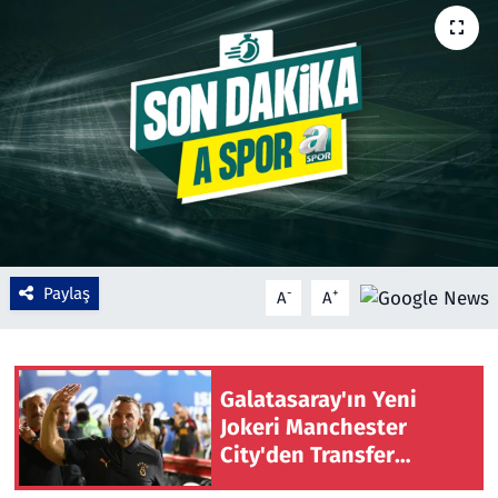
Çevre & Doğa
Eğitim
Turizm
Yerel
Paylaş
-
+
A
A
Galatasaray'ın Yeni
Jokeri Manchester
City'den Transfer
Ediliyor