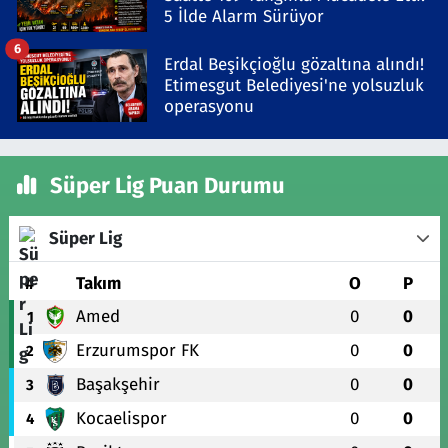
5 İlde Alarm Sürüyor
6
Erdal Beşikçioğlu gözaltına alındı!
Etimesgut Belediyesi'ne yolsuzluk
operasyonu
Süper Lig Puan Durumu
Süper Lig
#
Takım
O
P
Amed
0
0
1
Erzurumspor FK
0
0
2
Başakşehir
0
0
3
Kocaelispor
0
0
4