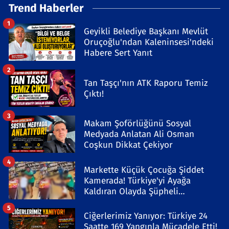
Trend Haberler
1
Geyikli Belediye Başkanı Mevlüt
Oruçoğlu'ndan Kaleninsesi'ndeki
Habere Sert Yanıt
2
Tan Taşçı'nın ATK Raporu Temiz
Çıktı!
3
Makam Şoförlüğünü Sosyal
Medyada Anlatan Ali Osman
Coşkun Dikkat Çekiyor
4
Markette Küçük Çocuğa Şiddet
Kamerada! Türkiye'yi Ayağa
Kaldıran Olayda Şüpheli
Gözaltında
5
Ciğerlerimiz Yanıyor: Türkiye 24
Saatte 169 Yangınla Mücadele Etti!