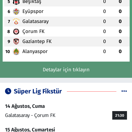
Beşiktaş
0
0
5
Eyüpspor
0
0
6
Galatasaray
0
0
7
Çorum FK
0
0
8
Gaziantep FK
0
0
9
Alanyaspor
0
0
10
Detaylar için tıklayın
Süper Lig Fikstür
14 Ağustos, Cuma
Galatasaray - Çorum FK
21:30
15 Ağustos, Cumartesi