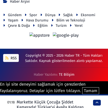
Haber Arşivi
Gündem
Spor
Dünya
Sağlık
Ekonomi
Yaşam
Hava Durumu
Bilim ve Teknoloji
Çevre & Doğa
Eğitim
Turizm
Yerel
Copyright © 2025 - 2026 Haber TR - Tüm Hakları
RSS
Saklıdır. Kaynak gösterilmeden alıntı yapılamaz.
Haber Yazılımı:
TE Bilişim
En iyi site deneyimi sağlamak için çerezlerden
faydalanıyoruz. Detaylar için lütfen tıklayın.
Tamam
Markette Küçük Çocuğa Şiddet
01:18
Kamerada! Türkiye'yi Ayağa Kaldıran