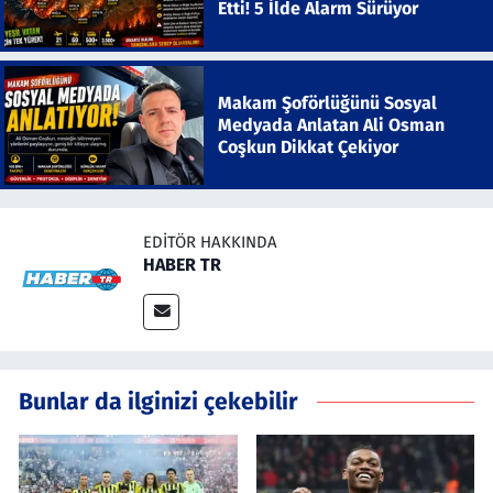
Etti! 5 İlde Alarm Sürüyor
Makam Şoförlüğünü Sosyal
Medyada Anlatan Ali Osman
Coşkun Dikkat Çekiyor
EDITÖR HAKKINDA
HABER TR
Bunlar da ilginizi çekebilir