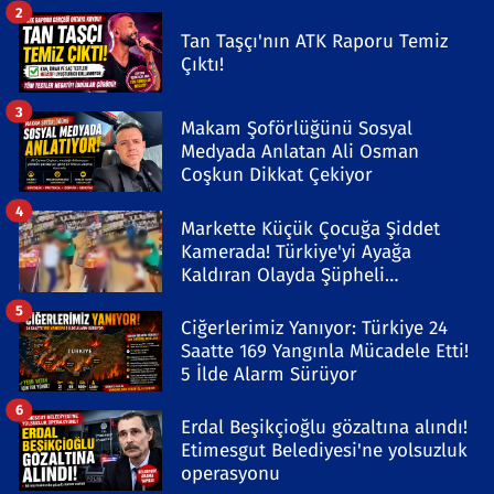
2
Tan Taşçı'nın ATK Raporu Temiz
Çıktı!
3
Makam Şoförlüğünü Sosyal
Medyada Anlatan Ali Osman
Coşkun Dikkat Çekiyor
4
Markette Küçük Çocuğa Şiddet
Kamerada! Türkiye'yi Ayağa
Kaldıran Olayda Şüpheli
Gözaltında
5
Ciğerlerimiz Yanıyor: Türkiye 24
Saatte 169 Yangınla Mücadele Etti!
5 İlde Alarm Sürüyor
6
Erdal Beşikçioğlu gözaltına alındı!
Etimesgut Belediyesi'ne yolsuzluk
operasyonu