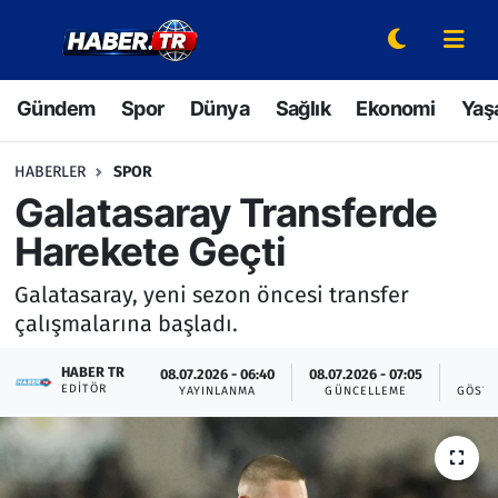
Gündem
Hava Durumu
Gündem
Spor
Dünya
Sağlık
Ekonomi
Yaş
Spor
Trafik Durumu
HABERLER
SPOR
Dünya
Süper Lig Puan Durumu ve Fikstür
Galatasaray Transferde
Harekete Geçti
Sağlık
Tüm Manşetler
Galatasaray, yeni sezon öncesi transfer
Ekonomi
Son Dakika Haberleri
çalışmalarına başladı.
Yaşam
Haber Arşivi
HABER TR
08.07.2026 - 06:40
08.07.2026 - 07:05
5
EDITÖR
YAYINLANMA
GÜNCELLEME
GÖSTE
Hava Durumu
Bilim ve Teknoloji