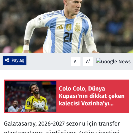
Çevre & Doğa
Eğitim
Turizm
Yerel
Paylaş
-
+
A
A
Colo Colo, Dünya
Kupası'nın dikkat çeken
kalecisi Vozinha'yı
kadrosuna kattı
Galatasaray, 2026-2027 sezonu için transfer
planlamalarını sürdürüyor. Kulüp yönetimi,