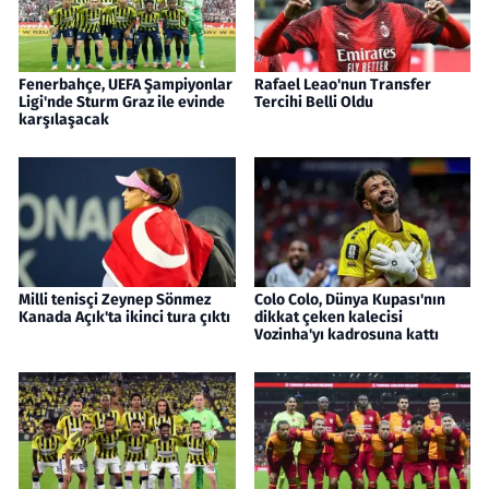
Fenerbahçe, UEFA Şampiyonlar
Rafael Leao'nun Transfer
Ligi'nde Sturm Graz ile evinde
Tercihi Belli Oldu
karşılaşacak
Milli tenisçi Zeynep Sönmez
Colo Colo, Dünya Kupası'nın
Kanada Açık'ta ikinci tura çıktı
dikkat çeken kalecisi
Vozinha'yı kadrosuna kattı