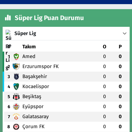
Süper Lig Puan Durumu
Süper Lig
#
Takım
O
P
Amed
0
0
1
Erzurumspor FK
0
0
2
Başakşehir
0
0
3
Kocaelispor
0
0
4
Beşiktaş
0
0
5
Eyüpspor
0
0
6
Galatasaray
0
0
7
Çorum FK
0
0
8