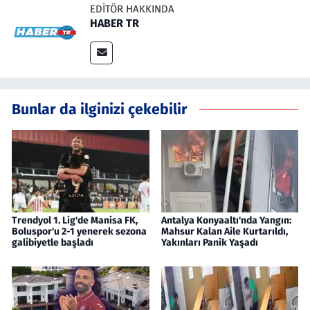
EDITÖR HAKKINDA
HABER TR
Bunlar da ilginizi çekebilir
Trendyol 1. Lig'de Manisa FK,
Antalya Konyaaltı'nda Yangın:
Boluspor'u 2-1 yenerek sezona
Mahsur Kalan Aile Kurtarıldı,
galibiyetle başladı
Yakınları Panik Yaşadı