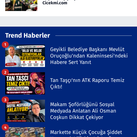
Cicekmi.com
Trend Haberler
1
Geyikli Belediye Başkanı Mevlüt
Oruçoğlu'ndan Kaleninsesi'ndeki
Habere Sert Yanıt
2
Tan Taşçı'nın ATK Raporu Temiz
Çıktı!
3
Makam Şoförlüğünü Sosyal
Medyada Anlatan Ali Osman
Coşkun Dikkat Çekiyor
4
Markette Küçük Çocuğa Şiddet