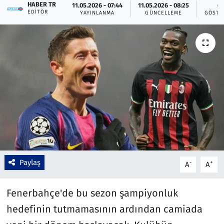
HABER TR
11.05.2026 - 07:44
11.05.2026 - 08:25
6
EDITÖR
YAYINLANMA
GÜNCELLEME
GÖSTE
Çevre & Doğa
Eğitim
Turizm
Yerel
Paylaş
-
+
A
A
Fenerbahçe'de bu sezon şampiyonluk
hedefinin tutmamasının ardından camiada