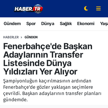
Gündem
Hava Durumu
Gündem
Spor
Dünya
Sağlık
Ekonomi
Yaş
Spor
Trafik Durumu
HABERLER
GÜNDEM
Dünya
Süper Lig Puan Durumu ve Fikstür
Fenerbahçe'de Başkan
Adaylarının Transfer
Sağlık
Tüm Manşetler
Listesinde Dünya
Ekonomi
Son Dakika Haberleri
Yıldızları Yer Alıyor
Yaşam
Haber Arşivi
Şampiyonluğun kaçırılmasının ardından
Fenerbahçe'de gözler yaklaşan seçimlere
Hava Durumu
çevrildi. Başkan adaylarının transfer planları
gündemde.
Bilim ve Teknoloji