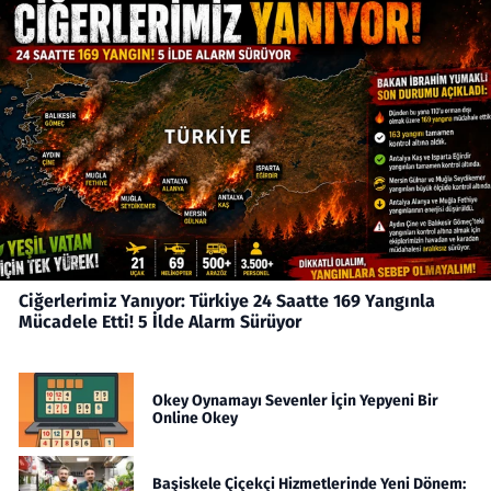
Ciğerlerimiz Yanıyor: Türkiye 24 Saatte 169 Yangınla
Mücadele Etti! 5 İlde Alarm Sürüyor
Okey Oynamayı Sevenler İçin Yepyeni Bir
Online Okey
Başiskele Çiçekçi Hizmetlerinde Yeni Dönem: