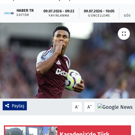
Çevre & Doğa
HABER TR
09.07.2026 - 09:22
09.07.2026 - 10:05
2
EDITÖR
YAYINLANMA
GÜNCELLEME
GÖSTE
Eğitim
Turizm
Yerel
Paylaş
-
+
A
A
Karadeniz'de Türk