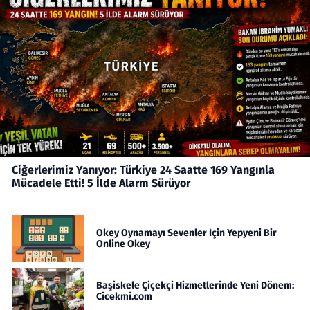
Ciğerlerimiz Yanıyor: Türkiye 24 Saatte 169 Yangınla
Mücadele Etti! 5 İlde Alarm Sürüyor
Okey Oynamayı Sevenler İçin Yepyeni Bir
Online Okey
Başiskele Çiçekçi Hizmetlerinde Yeni Dönem:
Cicekmi.com