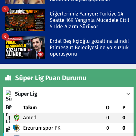
Gözaltında
5
Ciğerlerimiz Yanıyor: Türkiye 24
Saatte 169 Yangınla Mücadele Etti!
5 İlde Alarm Sürüyor
6
Erdal Beşikçioğlu gözaltına alındı!
Etimesgut Belediyesi'ne yolsuzluk
operasyonu
Süper Lig Puan Durumu
Süper Lig
#
Takım
O
P
Amed
0
0
1
Erzurumspor FK
0
0
2