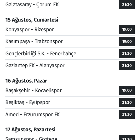
Galatasaray - Çorum FK
21:30
15 Ağustos, Cumartesi
Konyaspor - Rizespor
19:00
Kasımpaşa - Trabzonspor
19:00
Gençlerbirliği S.K. - Fenerbahçe
21:30
Gaziantep FK - Alanyaspor
21:30
16 Ağustos, Pazar
Başakşehir - Kocaelispor
19:00
Beşiktaş - Eyüpspor
21:30
Amed - Erzurumspor FK
21:30
17 Ağustos, Pazartesi
Samsunspor - Göztepe
21:30