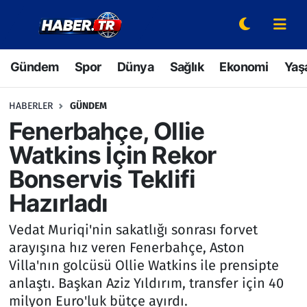
Gündem
Hava Durumu
Gündem
Spor
Dünya
Sağlık
Ekonomi
Yaş
Spor
Trafik Durumu
HABERLER
GÜNDEM
Dünya
Süper Lig Puan Durumu ve Fikstür
Fenerbahçe, Ollie
Watkins İçin Rekor
Sağlık
Tüm Manşetler
Bonservis Teklifi
Ekonomi
Son Dakika Haberleri
Hazırladı
Yaşam
Haber Arşivi
Vedat Muriqi'nin sakatlığı sonrası forvet
arayışına hız veren Fenerbahçe, Aston
Hava Durumu
Villa'nın golcüsü Ollie Watkins ile prensipte
anlaştı. Başkan Aziz Yıldırım, transfer için 40
Bilim ve Teknoloji
milyon Euro'luk bütçe ayırdı.