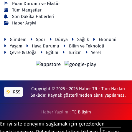
Puan Durumu ve Fikstür
Tüm Manşetler
Son Dakika Haberleri
Haber Arşivi
Gündem
Spor
Dünya
Sağlık
Ekonomi
Yaşam
Hava Durumu
Bilim ve Teknoloji
Çevre & Doğa
Eğitim
Turizm
Yerel
Copyright © 2025 - 2026 Haber TR - Tüm Hakları
RSS
Saklıdır. Kaynak gösterilmeden alıntı yapılamaz.
Haber Yazılımı:
TE Bilişim
En iyi site deneyimi sağlamak için çerezlerden
faydalanıyoruz. Detaylar için lütfen tıklayın.
Tamam