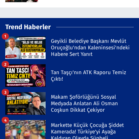
Trend Haberler
1
Geyikli Belediye Başkanı Mevlüt
Oruçoğlu'ndan Kaleninsesi'ndeki
Habere Sert Yanıt
2
Tan Taşçı'nın ATK Raporu Temiz
Çıktı!
3
Makam Şoförlüğünü Sosyal
Medyada Anlatan Ali Osman
Coşkun Dikkat Çekiyor
4
Markette Küçük Çocuğa Şiddet
Kamerada! Türkiye'yi Ayağa
Kaldıran Olayda Şüpheli