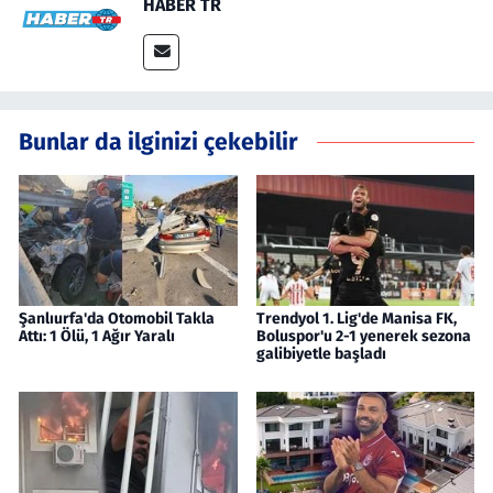
HABER TR
Bunlar da ilginizi çekebilir
Şanlıurfa'da Otomobil Takla
Trendyol 1. Lig'de Manisa FK,
Attı: 1 Ölü, 1 Ağır Yaralı
Boluspor'u 2-1 yenerek sezona
galibiyetle başladı