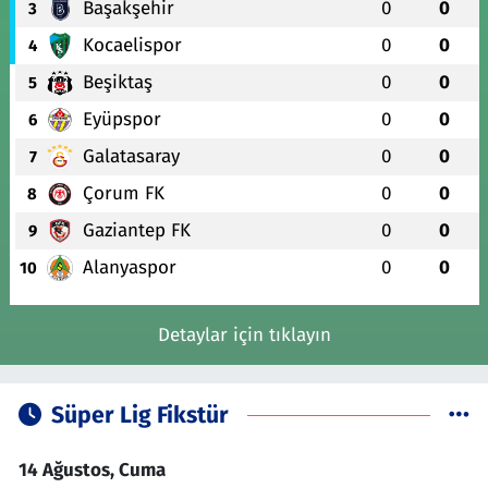
Başakşehir
0
0
3
Kocaelispor
0
0
4
Beşiktaş
0
0
5
Eyüpspor
0
0
6
Galatasaray
0
0
7
Çorum FK
0
0
8
Gaziantep FK
0
0
9
Alanyaspor
0
0
10
Detaylar için tıklayın
Süper Lig Fikstür
14 Ağustos, Cuma