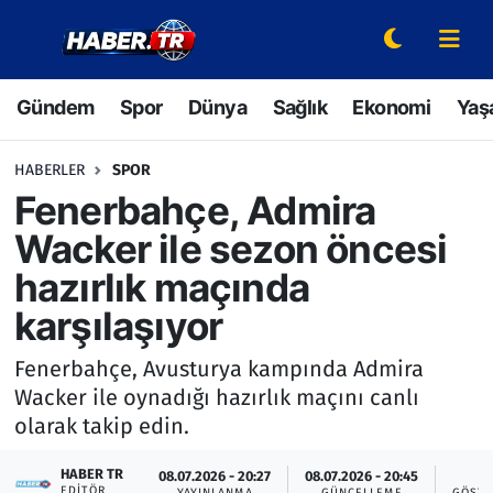
Gündem
Hava Durumu
Gündem
Spor
Dünya
Sağlık
Ekonomi
Yaş
Spor
Trafik Durumu
HABERLER
SPOR
Dünya
Süper Lig Puan Durumu ve Fikstür
Fenerbahçe, Admira
Wacker ile sezon öncesi
Sağlık
Tüm Manşetler
hazırlık maçında
Ekonomi
Son Dakika Haberleri
karşılaşıyor
Yaşam
Haber Arşivi
Fenerbahçe, Avusturya kampında Admira
Wacker ile oynadığı hazırlık maçını canlı
Hava Durumu
olarak takip edin.
Bilim ve Teknoloji
HABER TR
08.07.2026 - 20:27
08.07.2026 - 20:45
3
EDITÖR
YAYINLANMA
GÜNCELLEME
GÖSTE