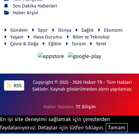
Son Dakika Haberleri
Haber Arşivi
Gündem
Spor
Dünya
Sağlık
Ekonomi
Yaşam
Hava Durumu
Bilim ve Teknoloji
Çevre & Doğa
Eğitim
Turizm
Yerel
Copyright © 2025 - 2026 Haber TR - Tüm Hakları
RSS
Saklıdır. Kaynak gösterilmeden alıntı yapılamaz.
Haber Yazılımı:
TE Bilişim
En iyi site deneyimi sağlamak için çerezlerden
faydalanıyoruz. Detaylar için lütfen tıklayın.
Tamam