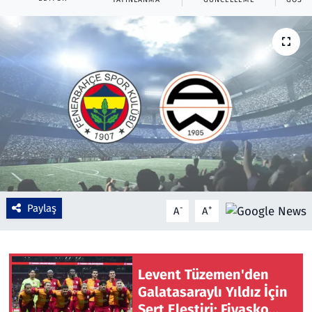
Çevre & Doğa
Eğitim
Turizm
Yerel
Paylaş
-
+
A
A
Levent Tüzemen'den
Galatasaraylı Yıldız İçin
Sert Eleştiri: Fiyasko