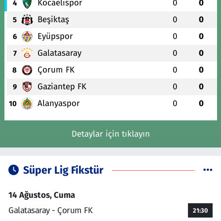
Kocaelispor
0
0
4
Beşiktaş
0
0
5
Eyüpspor
0
0
6
Galatasaray
0
0
7
Çorum FK
0
0
8
Gaziantep FK
0
0
9
Alanyaspor
0
0
10
Detaylar için tıklayın
Süper Lig Fikstür
14 Ağustos, Cuma
Galatasaray - Çorum FK
21:30