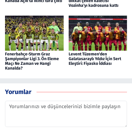
Kanada Açık'ta ikinci tura çıktı
dikkat çeken kalecisi
Vozinha'yı kadrosuna kattı
Fenerbahçe-Sturm Graz
Levent Tüzemen'den
Şampiyonlar Ligi 3. Ön Eleme
Galatasaraylı Yıldız İçin Sert
Maçı Ne Zaman ve Hangi
Eleştiri: Fiyasko İddiası
Kanalda?
Yorumlar