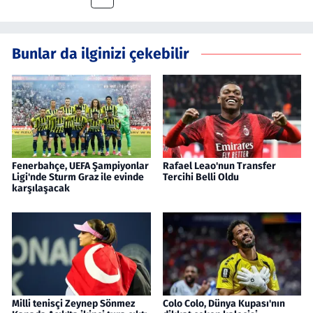
Bunlar da ilginizi çekebilir
Fenerbahçe, UEFA Şampiyonlar
Rafael Leao'nun Transfer
Ligi'nde Sturm Graz ile evinde
Tercihi Belli Oldu
karşılaşacak
Milli tenisçi Zeynep Sönmez
Colo Colo, Dünya Kupası'nın