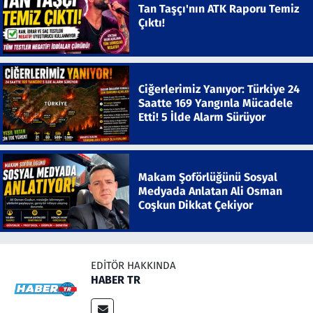
Tan Taşçı'nın ATK Raporu Temiz
Çıktı!
Ciğerlerimiz Yanıyor: Türkiye 24
Saatte 169 Yangınla Mücadele
Etti! 5 İlde Alarm Sürüyor
Makam Şoförlüğünü Sosyal
Medyada Anlatan Ali Osman
Coşkun Dikkat Çekiyor
EDITÖR HAKKINDA
HABER TR