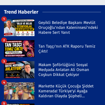
Trend Haberler
1
Geyikli Belediye Başkanı Mevlüt
Oruçoğlu'ndan Kaleninsesi'ndeki
Habere Sert Yanıt
2
Tan Taşçı'nın ATK Raporu Temiz
Çıktı!
3
Makam Şoförlüğünü Sosyal
Medyada Anlatan Ali Osman
Coşkun Dikkat Çekiyor
4
Markette Küçük Çocuğa Şiddet
Kamerada! Türkiye'yi Ayağa
Kaldıran Olayda Şüpheli
Gözaltında
5