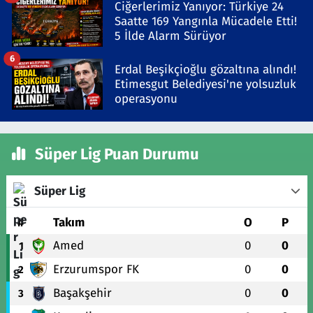
Ciğerlerimiz Yanıyor: Türkiye 24
Saatte 169 Yangınla Mücadele Etti!
5 İlde Alarm Sürüyor
6
Erdal Beşikçioğlu gözaltına alındı!
Etimesgut Belediyesi'ne yolsuzluk
operasyonu
Süper Lig Puan Durumu
Süper Lig
#
Takım
O
P
Amed
0
0
1
Erzurumspor FK
0
0
2
Başakşehir
0
0
3