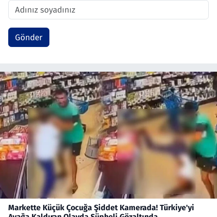
Gönder
Markette Küçük Çocuğa Şiddet Kamerada! Türkiye'yi
Ayağa Kaldıran Olayda Şüpheli Gözaltında