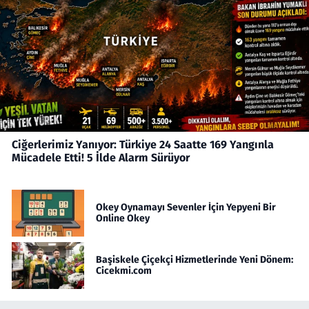
Ciğerlerimiz Yanıyor: Türkiye 24 Saatte 169 Yangınla
Mücadele Etti! 5 İlde Alarm Sürüyor
Okey Oynamayı Sevenler İçin Yepyeni Bir
Online Okey
Başiskele Çiçekçi Hizmetlerinde Yeni Dönem:
Cicekmi.com