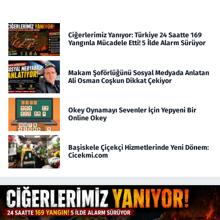
Ciğerlerimiz Yanıyor: Türkiye 24 Saatte 169
Yangınla Mücadele Etti! 5 İlde Alarm Sürüyor
Makam Şoförlüğünü Sosyal Medyada Anlatan
Ali Osman Coşkun Dikkat Çekiyor
Okey Oynamayı Sevenler İçin Yepyeni Bir
Online Okey
Başiskele Çiçekçi Hizmetlerinde Yeni Dönem:
Cicekmi.com