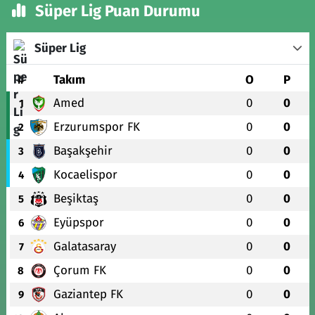
Süper Lig Puan Durumu
Süper Lig
#
Takım
O
P
Amed
0
0
1
Erzurumspor FK
0
0
2
Başakşehir
0
0
3
Kocaelispor
0
0
4
Beşiktaş
0
0
5
Eyüpspor
0
0
6
Galatasaray
0
0
7
Çorum FK
0
0
8
Gaziantep FK
0
0
9