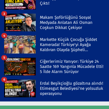
Çıktı!
3
Makam Şoförlüğünü Sosyal
Medyada Anlatan Ali Osman
Coşkun Dikkat Çekiyor
4
Markette Küçük Çocuğa Şiddet
Kamerada! Türkiye'yi Ayağa
Kaldıran Olayda Şüpheli
Gözaltında
5
Ciğerlerimiz Yanıyor: Türkiye 24
Saatte 169 Yangınla Mücadele Etti!
5 İlde Alarm Sürüyor
6
Erdal Beşikçioğlu gözaltına alındı!
Etimesgut Belediyesi'ne yolsuzluk
operasyonu