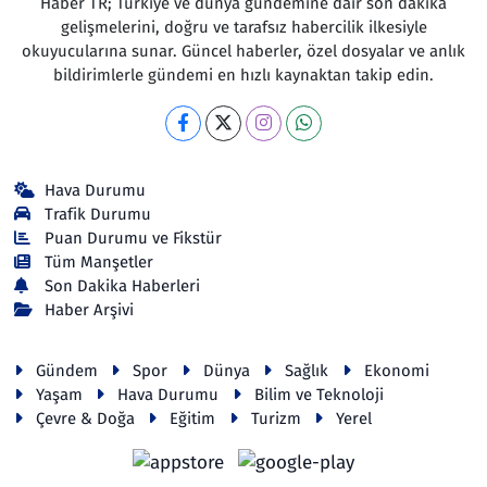
Haber TR; Türkiye ve dünya gündemine dair son dakika
gelişmelerini, doğru ve tarafsız habercilik ilkesiyle
okuyucularına sunar. Güncel haberler, özel dosyalar ve anlık
bildirimlerle gündemi en hızlı kaynaktan takip edin.
Hava Durumu
Trafik Durumu
Puan Durumu ve Fikstür
Tüm Manşetler
Son Dakika Haberleri
Haber Arşivi
Gündem
Spor
Dünya
Sağlık
Ekonomi
Yaşam
Hava Durumu
Bilim ve Teknoloji
Çevre & Doğa
Eğitim
Turizm
Yerel