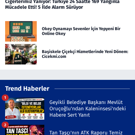
Ciğerlerimiz Yanıyor: Türkiye 24 Saatte 169 Yangınla
Mücadele Etti! 5 İlde Alarm Sürüyor
Okey Oynamayı Sevenler İçin Yepyeni Bir
Online Okey
Başiskele Çiçekçi Hizmetlerinde Yeni Dönem:
Cicekmi.com
Trend Haberler
1
Geyikli Belediye Başkanı Mevlüt
Oruçoğlu'ndan Kaleninsesi'ndeki
Habere Sert Yanıt
2
Tan Taşçı'nın ATK Raporu Temiz