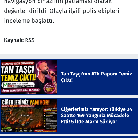
navigasyon cihazının patlaması olarak
değerlendirildi. Olayla ilgili polis ekipleri
inceleme başlattı.
Kaynak:
RSS
Tan Taşçı'nın ATK Raporu Temiz
Çıktı!
Ciğerlerimiz Yanıyor: Türkiye 24
Saatte 169 Yangınla Mücadele
Etti! 5 İlde Alarm Sürüyor