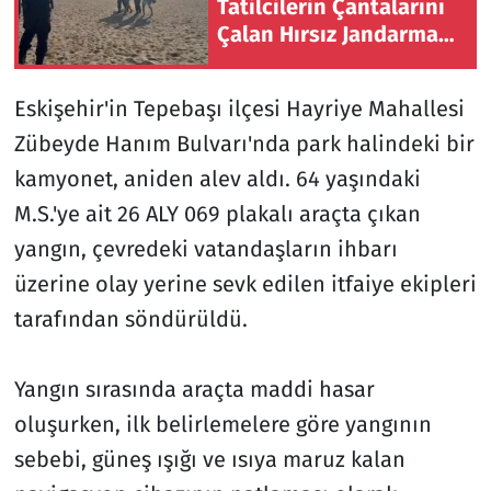
Tatilcilerin Çantalarını
Çalan Hırsız Jandarma
Ekiplerince Suçüstü
Yakalandı
Eskişehir'in Tepebaşı ilçesi Hayriye Mahallesi
Zübeyde Hanım Bulvarı'nda park halindeki bir
kamyonet, aniden alev aldı. 64 yaşındaki
M.S.'ye ait 26 ALY 069 plakalı araçta çıkan
yangın, çevredeki vatandaşların ihbarı
üzerine olay yerine sevk edilen itfaiye ekipleri
tarafından söndürüldü.
Yangın sırasında araçta maddi hasar
oluşurken, ilk belirlemelere göre yangının
sebebi, güneş ışığı ve ısıya maruz kalan