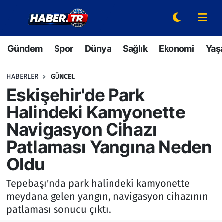
Gündem
Hava Durumu
Gündem
Spor
Dünya
Sağlık
Ekonomi
Yaş
Spor
Trafik Durumu
HABERLER
GÜNCEL
Dünya
Süper Lig Puan Durumu ve Fikstür
Eskişehir'de Park
Halindeki Kamyonette
Sağlık
Tüm Manşetler
Navigasyon Cihazı
Ekonomi
Son Dakika Haberleri
Patlaması Yangına Neden
Oldu
Yaşam
Haber Arşivi
Tepebaşı'nda park halindeki kamyonette
Hava Durumu
meydana gelen yangın, navigasyon cihazının
patlaması sonucu çıktı.
Bilim ve Teknoloji