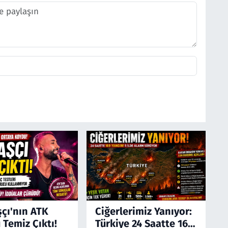
şçı'nın ATK
Ciğerlerimiz Yanıyor:
 Temiz Çıktı!
Türkiye 24 Saatte 169