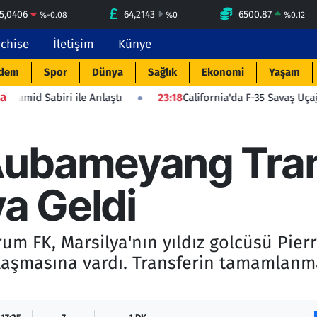
5,0406
64,2143
6500.87
%
-0.08
%
0
%
0.12
nchise
İletişim
Künye
dem
Spor
Dünya
Sağlık
Ekonomi
Yaşam
a
e Anlaştı
23:18
California'da F-35 Savaş Uçağı Düştü: Pilot F
Aubameyang Tran
a Geldi
rum FK, Marsilya'nın yıldız golcüsü Pie
şmasına vardı. Transferin tamamlanmas