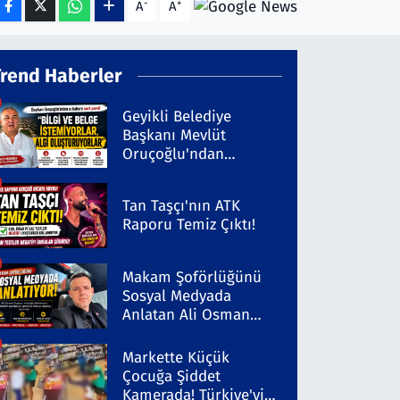
-
+
A
A
Trend Haberler
Geyikli Belediye
Başkanı Mevlüt
Oruçoğlu'ndan
Kaleninsesi'ndeki
Habere Sert Yanıt
Tan Taşçı'nın ATK
Raporu Temiz Çıktı!
Makam Şoförlüğünü
Sosyal Medyada
Anlatan Ali Osman
Coşkun Dikkat Çekiyor
Markette Küçük
Çocuğa Şiddet
Kamerada! Türkiye'yi