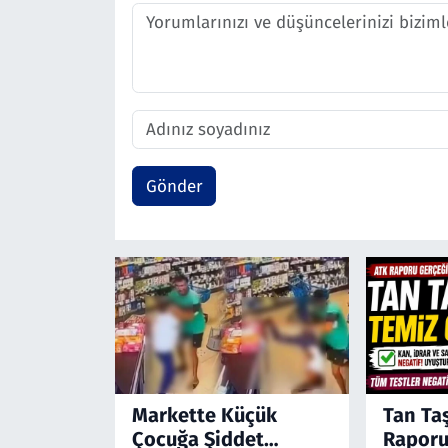
Gönder
Markette Küçük
Tan Ta
Çocuğa Şiddet
Raporu