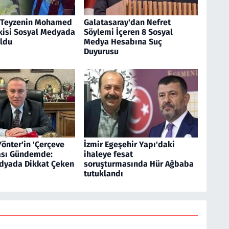
 Teyzenin Mohamed
Galatasaray'dan Nefret
kisi Sosyal Medyada
Söylemi İçeren 8 Sosyal
ldu
Medya Hesabına Suç
Duyurusu
 Yönter'in 'Çerçeve
İzmir Egeşehir Yapı'daki
ası Gündemde:
ihaleye fesat
dyada Dikkat Çeken
soruşturmasında Hür Ağbaba
tutuklandı