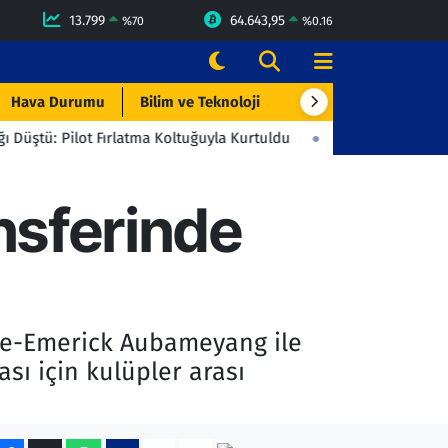
13.799
64.643,95
%
70
%
0.16
Hava Durumu
Bilim ve Teknoloji
Çevre & Doğa
Eği
ırlatma Koltuğuyla Kurtuldu
23:06
Beşiktaş'tan Gençlerbirliği'
sferinde
rre-Emerick Aubameyang ile
ı için kulüpler arası