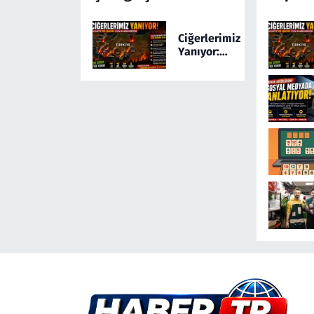
Kamerada! Türkiye'yi
Ayağa Kaldıran
Ciğerlerimiz
Olayda Şüpheli
Yanıyor:
Gözaltında
Türkiye 24
Saatte 169
Yangınla
Mücadele
Etti! 5 İlde
Alarm
Sürüyor