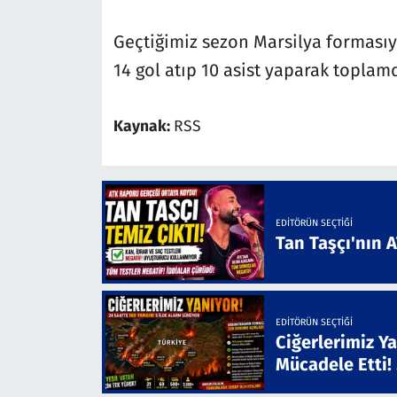
Geçtiğimiz sezon Marsilya forması
14 gol atıp 10 asist yaparak toplam
Kaynak:
RSS
EDITÖRÜN SEÇTIĞI
Tan Taşçı'nın 
EDITÖRÜN SEÇTIĞI
Ciğerlerimiz Ya
Mücadele Etti!