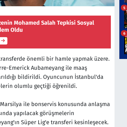
5
zenin Mohamed Salah Tepkisi Sosyal
dem Oldu
6
 transferde önemli bir hamle yapmak üzere.
erre-Emerick Aubameyang ile maaş
ldığı bildirildi. Oyuncunun İstanbul'da
lerin olumlu geçtiği öğrenildi.
n Marsilya ile bonservis konusunda anlaşma
sında yapılacak görüşmelerin
ng'ın Süper Lig'e transferi kesinleşecek.