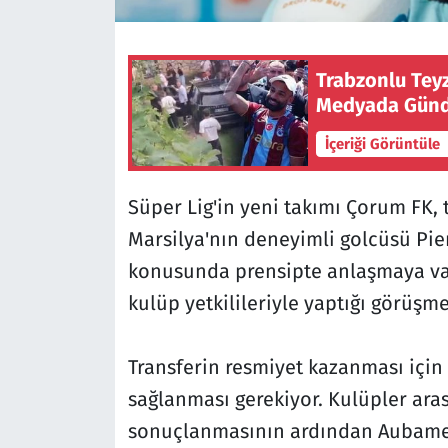
Trabzonlu Tey
Medyada Gün
İçeriği Görüntüle
Süper Lig'in yeni takımı Çorum FK,
Marsilya'nın deneyimli golcüsü Pi
konusunda prensipte anlaşmaya varı
kulüp yetkilileriyle yaptığı görüşme
Transferin resmiyet kazanması içi
sağlanması gerekiyor. Kulüpler ara
sonuçlanmasının ardından Aubameya