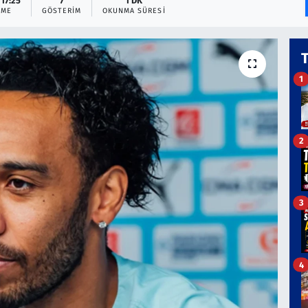
 17:25
7
1 DK
EME
GÖSTERIM
OKUNMA SÜRESI
1
2
3
4