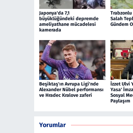
Japonya'da 7,1
Trabzonlu
büyüklüğündeki depremde
Salah Tep
ameliyathane mücadelesi
Gündem O
kamerada
Beşiktaş'ın Avrupa Ligi'nde
İzzet Ulvi
Alexander Nübel performansı
Yasa' İmz
ve Hradec Kralove zaferi
Sosyal Me
Paylaşım
Yorumlar