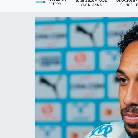
07.07.2026 - 16:52
07.07.2026 -
EDITÖR
YAYINLANMA
GÜNCELL
Çevre & Doğa
Eğitim
Turizm
Yerel