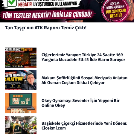
Tan Taşçı'nın ATK Raporu Temiz Çıktı!
Ciğerlerimiz Yanıyor: Türkiye 24 Saatte 169
Yangınla Mücadele Etti! 5 İlde Alarm Sürüyor
Makam Şoförlüğünü Sosyal Medyada Anlatan
Ali Osman Coşkun Dikkat Çekiyor
Okey Oynamayı Sevenler İçin Yepyeni Bir
Online Okey
Başiskele Çiçekçi Hizmetlerinde Yeni Dönem:
Cicekmi.com