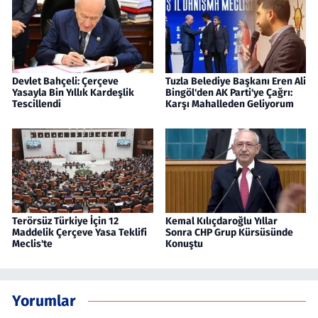
Devlet Bahçeli: Çerçeve
Tuzla Belediye Başkanı Eren Ali
Yasayla Bin Yıllık Kardeşlik
Bingöl'den AK Parti'ye Çağrı:
Tescillendi
Karşı Mahalleden Geliyorum
Terörsüz Türkiye İçin 12
Kemal Kılıçdaroğlu Yıllar
Maddelik Çerçeve Yasa Teklifi
Sonra CHP Grup Kürsüsünde
Meclis'te
Konuştu
Yorumlar