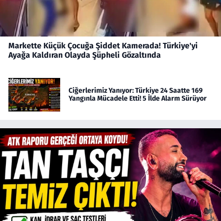
Markette Küçük Çocuğa Şiddet Kamerada! Türkiye'yi
Ayağa Kaldıran Olayda Şüpheli Gözaltında
Ciğerlerimiz Yanıyor: Türkiye 24 Saatte 169
Yangınla Mücadele Etti! 5 İlde Alarm Sürüyor