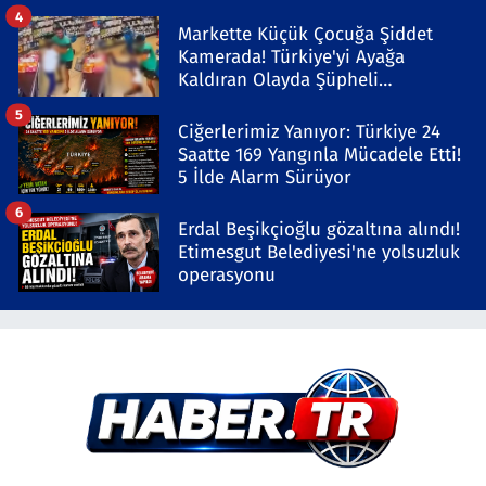
4
Markette Küçük Çocuğa Şiddet
Kamerada! Türkiye'yi Ayağa
Kaldıran Olayda Şüpheli
Gözaltında
5
Ciğerlerimiz Yanıyor: Türkiye 24
Saatte 169 Yangınla Mücadele Etti!
5 İlde Alarm Sürüyor
6
Erdal Beşikçioğlu gözaltına alındı!
Etimesgut Belediyesi'ne yolsuzluk
operasyonu