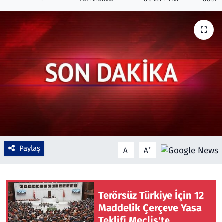
Çevre & Doğa
Eğitim
Turizm
Yerel
Paylaş
-
+
A
A
Terörsüz Türkiye İçin 12
Maddelik Çerçeve Yasa
Teklifi Meclis'te