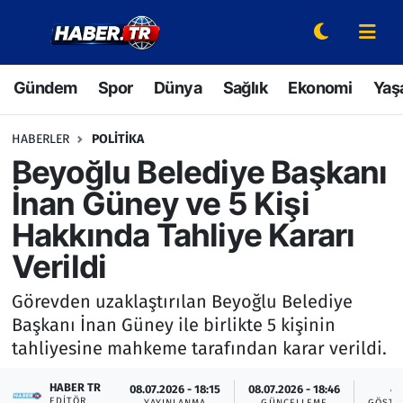
Gündem
Hava Durumu
Gündem
Spor
Dünya
Sağlık
Ekonomi
Yaş
Spor
Trafik Durumu
HABERLER
POLITIKA
Dünya
Süper Lig Puan Durumu ve Fikstür
Beyoğlu Belediye Başkanı
İnan Güney ve 5 Kişi
Sağlık
Tüm Manşetler
Hakkında Tahliye Kararı
Ekonomi
Son Dakika Haberleri
Verildi
Yaşam
Haber Arşivi
Görevden uzaklaştırılan Beyoğlu Belediye
Başkanı İnan Güney ile birlikte 5 kişinin
Hava Durumu
tahliyesine mahkeme tarafından karar verildi.
Bilim ve Teknoloji
HABER TR
08.07.2026 - 18:15
08.07.2026 - 18:46
4
EDITÖR
YAYINLANMA
GÜNCELLEME
GÖSTE