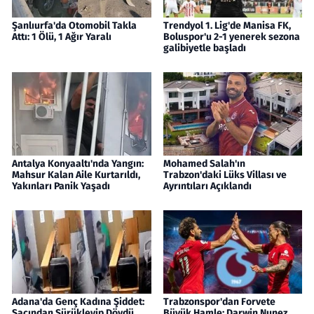
Şanlıurfa'da Otomobil Takla
Trendyol 1. Lig'de Manisa FK,
Attı: 1 Ölü, 1 Ağır Yaralı
Boluspor'u 2-1 yenerek sezona
galibiyetle başladı
Antalya Konyaaltı'nda Yangın:
Mohamed Salah'ın
Mahsur Kalan Aile Kurtarıldı,
Trabzon'daki Lüks Villası ve
Yakınları Panik Yaşadı
Ayrıntıları Açıklandı
Adana'da Genç Kadına Şiddet:
Trabzonspor'dan Forvete
Saçından Sürükleyip Dövdü,
Büyük Hamle: Darwin Nunez