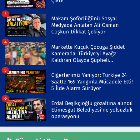
Çıktı!
3
Makam Şoförlüğünü Sosyal
Medyada Anlatan Ali Osman
Coşkun Dikkat Çekiyor
4
Markette Küçük Çocuğa Şiddet
Kamerada! Türkiye'yi Ayağa
Kaldıran Olayda Şüpheli
Gözaltında
5
Ciğerlerimiz Yanıyor: Türkiye 24
Saatte 169 Yangınla Mücadele Etti!
5 İlde Alarm Sürüyor
6
Erdal Beşikçioğlu gözaltına alındı!
Etimesgut Belediyesi'ne yolsuzluk
operasyonu