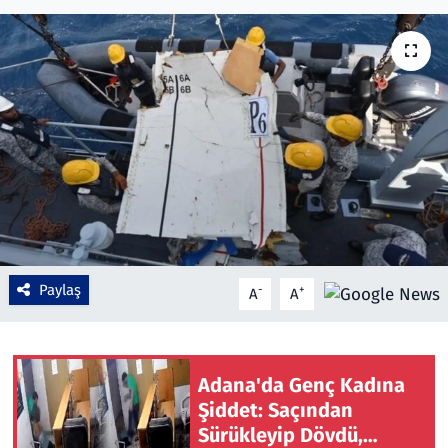
Çevre & Doğa
Eğitim
Turizm
Yerel
Paylaş
-
+
A
A
Adana'da Genç Kadına
Şiddet: Saçından
Sürükleyip Dövdü,