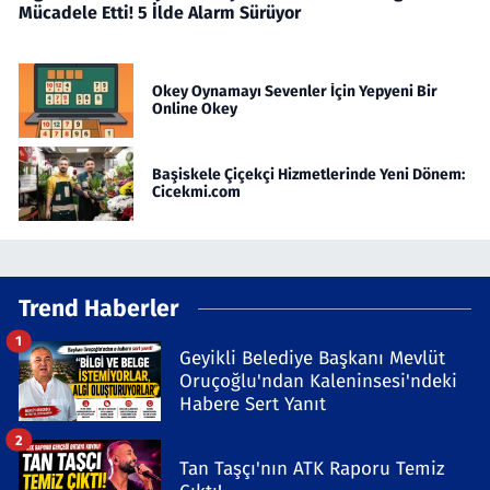
Mücadele Etti! 5 İlde Alarm Sürüyor
Okey Oynamayı Sevenler İçin Yepyeni Bir
Online Okey
Başiskele Çiçekçi Hizmetlerinde Yeni Dönem:
Cicekmi.com
Trend Haberler
1
Geyikli Belediye Başkanı Mevlüt
Oruçoğlu'ndan Kaleninsesi'ndeki
Habere Sert Yanıt
2
Tan Taşçı'nın ATK Raporu Temiz