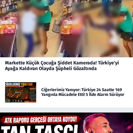
Markette Küçük Çocuğa Şiddet Kamerada! Türkiye'yi
Ayağa Kaldıran Olayda Şüpheli Gözaltında
Ciğerlerimiz Yanıyor: Türkiye 24 Saatte 169
Yangınla Mücadele Etti! 5 İlde Alarm Sürüyor