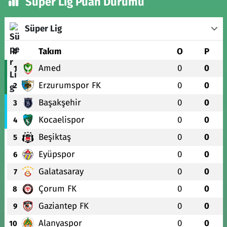
Süper Lig Puan Durumu
Süper Lig
#
Takım
O
P
Amed
0
0
1
Erzurumspor FK
0
0
2
Başakşehir
0
0
3
Kocaelispor
0
0
4
Beşiktaş
0
0
5
Eyüpspor
0
0
6
Galatasaray
0
0
7
Çorum FK
0
0
8
Gaziantep FK
0
0
9
Alanyaspor
0
0
10