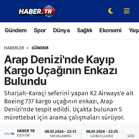
Gündem
Hava Durumu
Gündem
Spor
Dünya
Sağlık
Ekonomi
Yaş
Spor
Trafik Durumu
HABERLER
GÜNDEM
Dünya
Süper Lig Puan Durumu ve Fikstür
Arap Denizi'nde Kayıp
Kargo Uçağının Enkazı
Sağlık
Tüm Manşetler
Bulundu
Ekonomi
Son Dakika Haberleri
Sharjah-Karaçi seferini yapan K2 Airways'e ait
Boeing 737 kargo uçağının enkazı, Arap
Yaşam
Haber Arşivi
Denizi'nde tespit edildi. Uçakta bulunan 5
mürettebat için arama çalışmaları sürüyor.
Hava Durumu
HABER TR
08.07.2026 - 22:13
08.07.2026 - 22:35
4
Bilim ve Teknoloji
EDITÖR
YAYINLANMA
GÜNCELLEME
GÖSTE