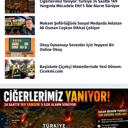
Ciğerlerimiz Yanıyor: Türkiye 24 Saatte 169
Yangınla Mücadele Etti! 5 İlde Alarm Sürüyor
Makam Şoförlüğünü Sosyal Medyada Anlatan
Ali Osman Coşkun Dikkat Çekiyor
Okey Oynamayı Sevenler İçin Yepyeni Bir
Online Okey
Başiskele Çiçekçi Hizmetlerinde Yeni Dönem:
Cicekmi.com