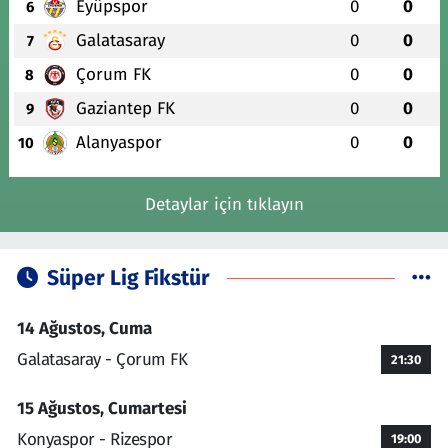
Eyüpspor
0
0
6
Galatasaray
0
0
7
Çorum FK
0
0
8
Gaziantep FK
0
0
9
Alanyaspor
0
0
10
Detaylar için tıklayın
Süper Lig Fikstür
14 Ağustos, Cuma
Galatasaray - Çorum FK
21:30
15 Ağustos, Cumartesi
Konyaspor - Rizespor
19:00