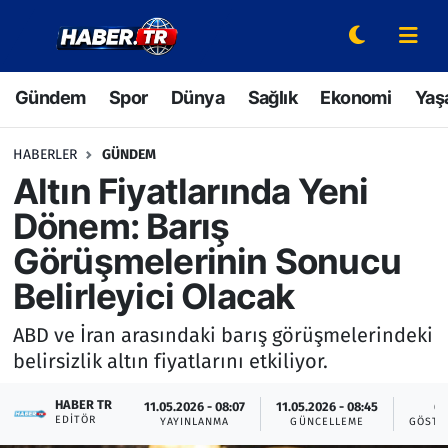
Gündem
Hava Durumu
Gündem
Spor
Dünya
Sağlık
Ekonomi
Yaş
Spor
Trafik Durumu
HABERLER
GÜNDEM
Dünya
Süper Lig Puan Durumu ve Fikstür
Altın Fiyatlarında Yeni
Dönem: Barış
Sağlık
Tüm Manşetler
Görüşmelerinin Sonucu
Ekonomi
Son Dakika Haberleri
Belirleyici Olacak
Yaşam
Haber Arşivi
ABD ve İran arasındaki barış görüşmelerindeki
belirsizlik altın fiyatlarını etkiliyor.
Hava Durumu
HABER TR
11.05.2026 - 08:07
11.05.2026 - 08:45
6
EDITÖR
YAYINLANMA
GÜNCELLEME
GÖSTE
Bilim ve Teknoloji