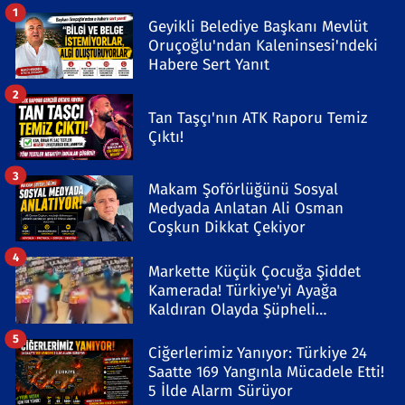
1
Geyikli Belediye Başkanı Mevlüt
Oruçoğlu'ndan Kaleninsesi'ndeki
Habere Sert Yanıt
2
Tan Taşçı'nın ATK Raporu Temiz
Çıktı!
3
Makam Şoförlüğünü Sosyal
Medyada Anlatan Ali Osman
Coşkun Dikkat Çekiyor
4
Markette Küçük Çocuğa Şiddet
Kamerada! Türkiye'yi Ayağa
Kaldıran Olayda Şüpheli
Gözaltında
5
Ciğerlerimiz Yanıyor: Türkiye 24
Saatte 169 Yangınla Mücadele Etti!
5 İlde Alarm Sürüyor