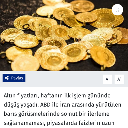
Çevre & Doğa
Eğitim
Turizm
Yerel
Paylaş
-
+
A
A
Altın fiyatları, haftanın ilk işlem gününde
düşüş yaşadı. ABD ile İran arasında yürütülen
barış görüşmelerinde somut bir ilerleme
sağlanamaması, piyasalarda faizlerin uzun