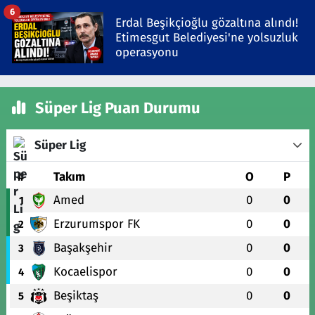
6
Erdal Beşikçioğlu gözaltına alındı!
Etimesgut Belediyesi'ne yolsuzluk
operasyonu
Süper Lig Puan Durumu
Süper Lig
#
Takım
O
P
Amed
0
0
1
Erzurumspor FK
0
0
2
Başakşehir
0
0
3
Kocaelispor
0
0
4
Beşiktaş
0
0
5