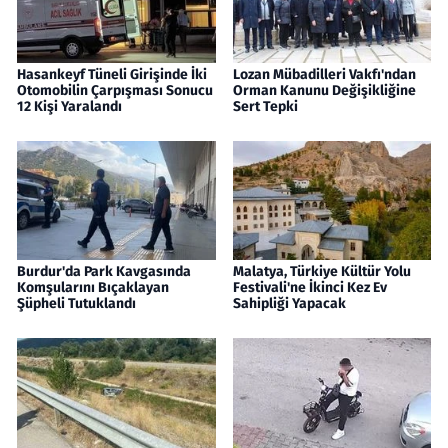
Hasankeyf Tüneli Girişinde İki
Lozan Mübadilleri Vakfı'ndan
Otomobilin Çarpışması Sonucu
Orman Kanunu Değişikliğine
12 Kişi Yaralandı
Sert Tepki
Burdur'da Park Kavgasında
Malatya, Türkiye Kültür Yolu
Komşularını Bıçaklayan
Festivali'ne İkinci Kez Ev
Şüpheli Tutuklandı
Sahipliği Yapacak