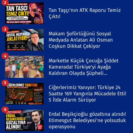
2
Tan Taşçı'nın ATK Raporu Temiz
Çıktı!
3
Makam Şoförlüğünü Sosyal
Medyada Anlatan Ali Osman
Coşkun Dikkat Çekiyor
4
Markette Küçük Çocuğa Şiddet
Kamerada! Türkiye'yi Ayağa
Kaldıran Olayda Şüpheli
Gözaltında
5
Ciğerlerimiz Yanıyor: Türkiye 24
Saatte 169 Yangınla Mücadele Etti!
5 İlde Alarm Sürüyor
6
Erdal Beşikçioğlu gözaltına alındı!
Etimesgut Belediyesi'ne yolsuzluk
operasyonu