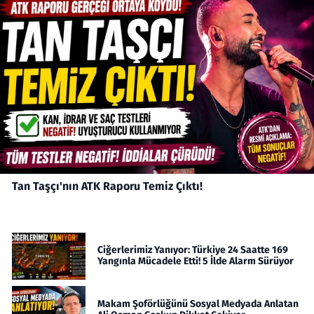
Tan Taşçı'nın ATK Raporu Temiz Çıktı!
Ciğerlerimiz Yanıyor: Türkiye 24 Saatte 169
Yangınla Mücadele Etti! 5 İlde Alarm Sürüyor
Makam Şoförlüğünü Sosyal Medyada Anlatan