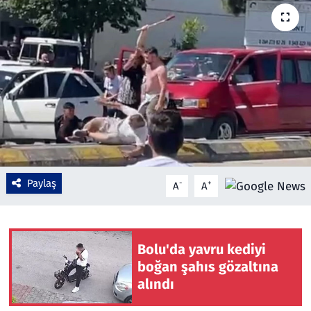
Çevre & Doğa
Eğitim
Turizm
Yerel
Paylaş
-
+
A
A
Bolu'da yavru kediyi
boğan şahıs gözaltına
alındı