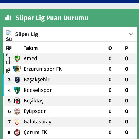
Süper Lig Puan Durumu
Süper Lig
#
Takım
O
P
Amed
0
0
1
Erzurumspor FK
0
0
2
Başakşehir
0
0
3
Kocaelispor
0
0
4
Beşiktaş
0
0
5
Eyüpspor
0
0
6
Galatasaray
0
0
7
Çorum FK
0
0
8