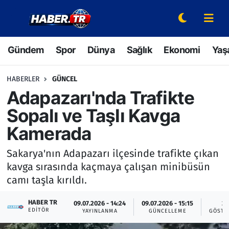
Gündem
Hava Durumu
Gündem
Spor
Dünya
Sağlık
Ekonomi
Yaş
Spor
Trafik Durumu
HABERLER
GÜNCEL
Dünya
Süper Lig Puan Durumu ve Fikstür
Adapazarı'nda Trafikte
Sopalı ve Taşlı Kavga
Sağlık
Tüm Manşetler
Kamerada
Ekonomi
Son Dakika Haberleri
Sakarya'nın Adapazarı ilçesinde trafikte çıkan
kavga sırasında kaçmaya çalışan minibüsün
Yaşam
Haber Arşivi
camı taşla kırıldı.
Hava Durumu
HABER TR
09.07.2026 - 14:24
09.07.2026 - 15:15
2
EDITÖR
YAYINLANMA
GÜNCELLEME
GÖSTE
Bilim ve Teknoloji